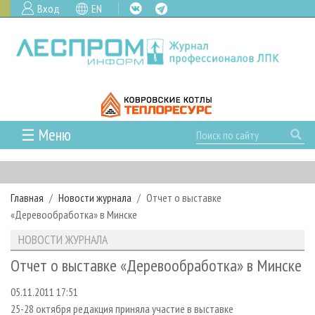
Вход
EN
☰ Меню
ГЛАВНАЯ
РУБРИКИ И ТЕМЫ
Главная
Новости журнала
Отчет о выставке
РУБРИКИ ЖУРНАЛА
НОВОСТИ
«Деревообработка» в Минске
ЛЕСНОЕ ХОЗЯЙСТВО
КАЛЕНДАРЬ СОБЫТИЙ
ПРОЕКТЫ ЛПИ
НОВОСТИ ЖУРНАЛА
ЛЕСОЗАГОТОВКА
НОВОСТИ ЛПК
АНАЛИТИКА
АРХИВ
Отчет о выставке «Деревообработка» в Минске
ЛЕСОПИЛЕНИЕ
НОВОСТИ ЖУРНАЛА
ПРЕДПРИЯТИЯ ЛПК
АРХИВ ЖУРНАЛОВ
О ЖУРНАЛЕ
05.11.2011 17:51
ДЕРЕВООБРАБОТКА
НОВОСТИ КОМПАНИЙ
ЛЕСНЫЕ РЕГИОНЫ РОССИИ
СТАТЬИ
ПОДПИСКА
РЕКЛАМОДАТЕЛЯМ
25-28 октября редакция приняла участие в выставке