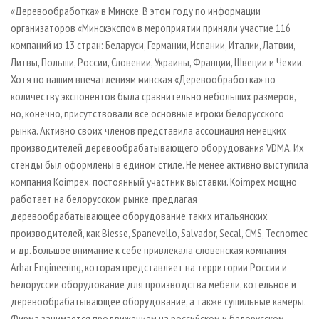
СУШКА ДРЕВЕСИНЫ
ПЕРСОНЫ
«Деревообработка» в Минске. В этом году по информации
КОНТАКТЫ
РЕКЛАМА
организаторов «Минскэкспо» в мероприятии приняли участие 116
ПРОИЗВОДСТВО ДРЕВЕСНЫХ ПЛИТ
МОБИЛЬНЫЕ ВЫСТАВКИ
РЕКЛАМА НА САЙТЕ
компаний из 13 стран: Беларуси, Германии, Испании, Италии, Латвии,
ДЕРЕВЯННОЕ ДОМОСТРОЕНИЕ
ОФИЦИАЛЬНЫЕ ДЕЛЕГАЦИИ
Литвы, Польши, России, Словении, Украины, Франции, Швеции и Чехии.
Хотя по нашим впечатлениям минская «Деревообработка» по
ПРОИЗВОДСТВО МЕБЕЛИ
ПРИОРИТЕТНЫЕ ИНВЕСТПРОЕКТЫ
количеству экспонентов была сравнительно небольших размеров,
БИОЭНЕРГЕТИКА
RUSSIAN FORESTRY REVIEW
но, конечно, присутствовали все основные игроки белорусского
ЦБП
ГАЗЕТА ЛЕСПРОМФОРУМ
рынка. Активно своих членов представила ассоциация немецких
производителей деревообрабатывающего оборудования VDMA. Их
ИНСТРУМЕНТ И МАТЕРИАЛЫ
БИБЛИОТЕКА СПЕЦИАЛИСТА
стенды был оформлены в едином стиле. Не менее активно выступила
компания Koimpex, постоянный участник выставки. Koimpex мощно
работает на белорусском рынке, предлагая
деревообрабатывающее оборудование таких итальянских
производителей, как Biesse, Spanevello, Salvador, Secal, CMS, Tecnomec
и др. Большое внимание к себе привлекала словенская компания
Arhar Engineering, которая представляет на территории России и
Белоруссии оборудование для производства мебели, котельное и
деревообрабатывающее оборудование, а также сушильные камеры.
Фирма занимается продвижением на российском и белорусском