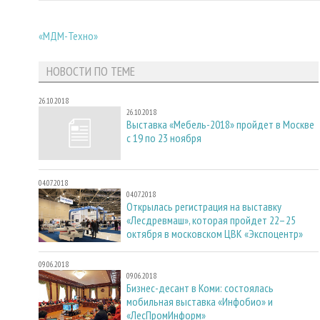
«МДМ-Техно»
НОВОСТИ ПО ТЕМЕ
26.10.2018
26.10.2018
Выставка «Мебель-2018» пройдет в Москве
с 19 по 23 ноября
04.07.2018
04.07.2018
Открылась регистрация на выставку
«Лесдревмаш», которая пройдет 22–25
октября в московском ЦВК «Экспоцентр»
09.06.2018
09.06.2018
Бизнес-десант в Коми: состоялась
мобильная выставка «Инфобио» и
«ЛесПромИнформ»