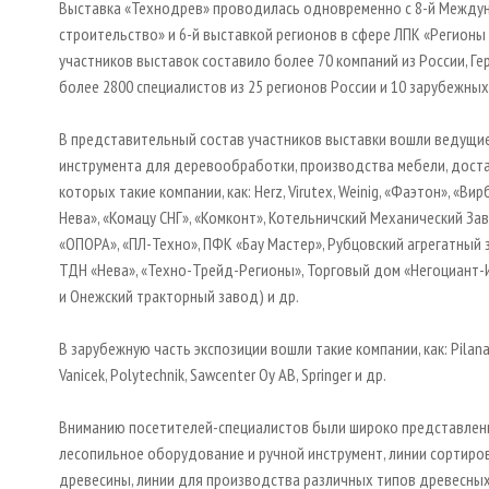
Выставка «Технодрев» проводилась одновременно с 8-й Между
строительство» и 6-й выставкой регионов в сфере ЛПК «Регион
участников выставок составило более 70 компаний из России, Гер
более 2800 специалистов из 25 регионов России и 10 зарубежных
В представительный состав участников выставки вошли ведущие
инструмента для деревообработки, производства мебели, доста
которых такие компании, как: Herz, Virutex, Weinig, «Фаэтон», «В
Нева», «Комацу СНГ», «Комконт», Котельничский Механический З
«ОПОРА», «ПЛ-Техно», ПФК «Бау Мастер», Рубцовский агрегатный з
ТДН «Нева», «Техно-Трейд-Регионы», Торговый дом «Негоциант-И
и Онежский тракторный завод) и др.
В зарубежную часть экспозиции вошли такие компании, как: Pilana W
Vanicek, Polytechnik, Sawcenter Oy AB, Springer и др.
Вниманию посетителей-специалистов были широко представлен
лесопильное оборудование и ручной инструмент, линии сортир
древесины, линии для производства различных типов древесных 