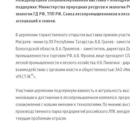
поддержке: Министерства природных ресурсов и экологии 
экологии ГД РФ, ТПП РФ, Союза лесопромышленников и лесо
ассоциаций и союзов.
В церемонии торжественного открытия выставки приняли участие:
Магдеев - министр ЛХ Республики Татарстан, В.В. Грачев - заме
Вологодской области, В.А. Прилипов - заместитель директора 
промышленности и торговли РФ, А.В. Фролов, вице-президент СЛ
лесной промышленности и лесного хозяйства, Н.Б. Пинягина - дир
взаимодействию с органами власти и общественностью ЗАО «Инв
®
«РЕСТЭК
».
Участники церемонии подчеркнули важность и актуальность выс
инновации и достижения в лесопромышленном комплексе, предо
ознакомления с новыми именами и технологиями. По мнению вы
производственного парка предприятий российского ЛПК, внедр
текущим проблемам отрасли.