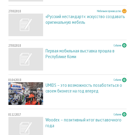
27.08.2018
Мебельное производство
«Русский нестандарт»: искусство создавать
оригинальную мебель
27.08.2018
События
Первая мобильная выставка прошла в
Республике Коми
01.04.2018
События
UMIDS – это возможность позаботиться о
своем бизнесе на год вперед
01.12.2017
События
Woodex – позитивный итог выставочного
года