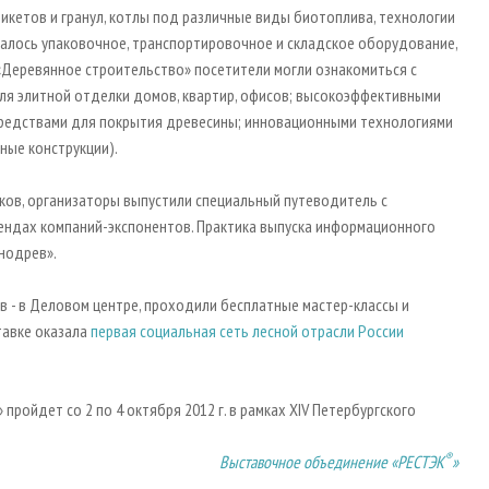
кетов и гранул, котлы под различные виды биотоплива, технологии
алось упаковочное, транспортировочное и складское оборудование,
 «Деревянное строительство» посетители могли ознакомиться с
ля элитной отделки домов, квартир, офисов; высокоэффективными
средствами для покрытия древесины; инновационными технологиями
ные конструкции).
ов, организаторы выпустили специальный путеводитель с
ендах компаний-экспонентов. Практика выпуска информационного
нодрев».
в - в Деловом центре, проходили бесплатные мастер-классы и
тавке оказала
первая социальная сеть лесной отрасли России
ойдет со 2 по 4 октября 2012 г. в рамках XIV Петербургского
®
Выставочное объединение «РЕСТЭК
»