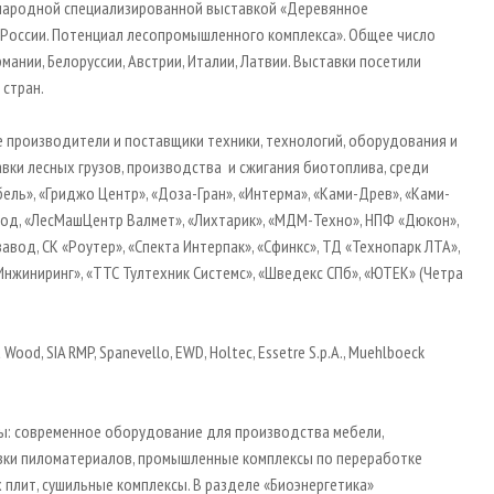
народной специализированной выставкой «Деревянное
ы России. Потенциал лесопромышленного комплекса». Общее число
мании, Белоруссии, Австрии, Италии, Латвии. Выставки посетили
 стран.
 производители и поставщики техники, технологий, оборудования и
вки лесных грузов, производства и сжигания биотоплива, среди
ирбель», «Гриджо Центр», «Доза-Гран», «Интерма», «Ками-Древ», «Ками-
авод, «ЛесМашЦентр Валмет», «Лихтарик», «МДМ-Техно», НПФ «Дюкон»,
авод, СК «Роутер», «Спекта Интерпак», «Сфинкс», ТД «Технопарк ЛТА»,
нжиниринг», «ТТС Тултехник Системс», «Шведекс СПб», «ЮТЕК» (Четра
ood, SIA RMP, Spanevello, EWD, Holtec, Essetre S.p.A., Muehlboeck
ы: современное оборудование для производства мебели,
овки пиломатериалов, промышленные комплексы по переработке
плит, сушильные комплексы. В разделе «Биоэнергетика»