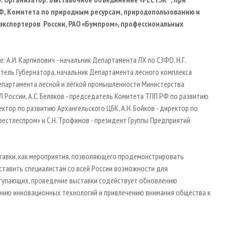
РФ, Комитета по природным ресурсам, природопользованию и
экспортеров России, РАО «Бумпром», профессиональных
 А.И. Карпилович - начальник Департамента ЛХ по СЗФО, Н.Г.
ститель Губернатора, начальник Департамента лесного комплекса
Департамента лесной и лёгкой промышленности Министерства
Л России, А.С. Беляков - председатель Комитета ТПП РФ по развитию
ектор по развитию Архангельского ЦБК, А.Н. Бойков - директор по
естлеспром» и С.Н. Трофимов - президент Группы Предприятий
тавки, как мероприятия, позволяющего продемонстрировать
ставить специалистам со всей России возможности для
ступающих, проведение выставки содействует обновлению
ению инновационных технологий и привлечению внимания общества к