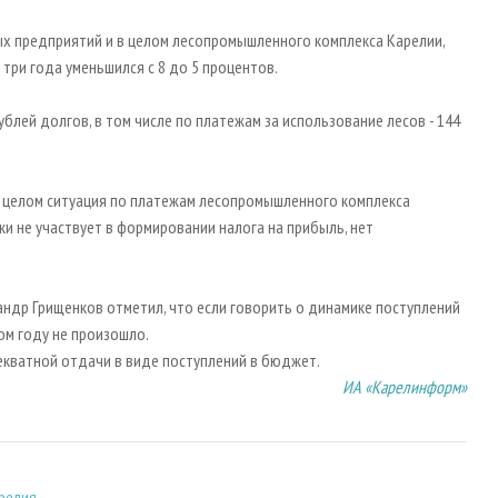
ых предприятий и в целом лесопромышленного комплекса Карелии,
ри года уменьшился с 8 до 5 процентов.
ублей долгов, в том числе по платежам за использование лесов - 144
 в целом ситуация по платежам лесопромышленного комплекса
ки не участвует в формировании налога на прибыль, нет
андр Грищенков отметил, что если говорить о динамике поступлений
ом году не произошло.
екватной отдачи в виде поступлений в бюджет.
ИА «Карелинформ»
релия