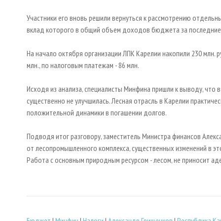
Участники его вновь решили вернуться к рассмотрению отдельн
вклад которого в общий объем доходов бюджета за последние т
На начало октября организации ЛПК Карелии накопили 230 млн. р
млн., по налоговым платежам - 86 млн.
Исходя из анализа, специалисты Минфина пришли к выводу, что
существенно не улучшилась. Лесная отрасль в Карелии практичес
положительной динамики в погашении долгов.
Подводя итог разговору, заместитель Министра финансов Алекс
от лесопромышленного комплекса, существенных изменений в эт
Работа с основным природным ресурсом - лесом, не приносит ад
Бюджет
|
Минфин
|
Налоги
|
Александр Грищенков
|
Республика Ка