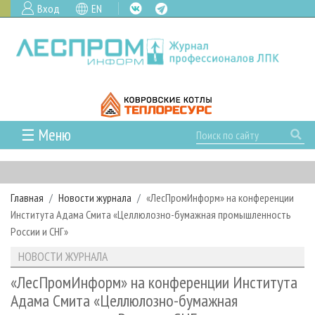
Вход
EN
☰ Меню
ГЛАВНАЯ
РУБРИКИ И ТЕМЫ
Главная
Новости журнала
«ЛесПромИнформ» на конференции
РУБРИКИ ЖУРНАЛА
НОВОСТИ
Института Адама Смита «Целлюлозно-бумажная промышленность
ЛЕСНОЕ ХОЗЯЙСТВО
КАЛЕНДАРЬ СОБЫТИЙ
России и СНГ»
ПРОЕКТЫ ЛПИ
ЛЕСОЗАГОТОВКА
НОВОСТИ ЛПК
АНАЛИТИКА
НОВОСТИ ЖУРНАЛА
АРХИВ
ЛЕСОПИЛЕНИЕ
НОВОСТИ ЖУРНАЛА
ПРЕДПРИЯТИЯ ЛПК
АРХИВ ЖУРНАЛОВ
«ЛесПромИнформ» на конференции Института
О ЖУРНАЛЕ
Адама Смита «Целлюлозно-бумажная
ДЕРЕВООБРАБОТКА
НОВОСТИ КОМПАНИЙ
ЛЕСНЫЕ РЕГИОНЫ РОССИИ
СТАТЬИ
ПОДПИСКА
РЕКЛАМОДАТЕЛЯМ