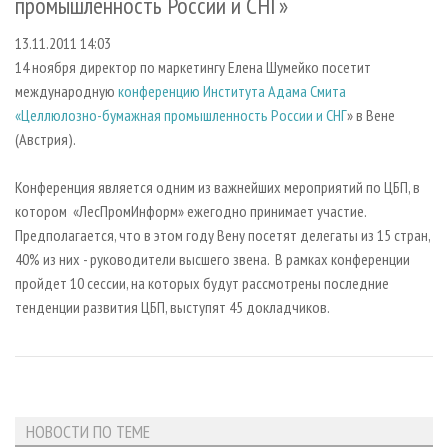
промышленность России и СНГ»
СУШКА ДРЕВЕСИНЫ
ПЕРСОНЫ
КОНТАКТЫ
РЕКЛАМА
13.11.2011 14:03
ПРОИЗВОДСТВО ДРЕВЕСНЫХ ПЛИТ
МОБИЛЬНЫЕ ВЫСТАВКИ
РЕКЛАМА НА САЙТЕ
14 ноября директор по маркетингу Елена Шумейко посетит
ДЕРЕВЯННОЕ ДОМОСТРОЕНИЕ
ОФИЦИАЛЬНЫЕ ДЕЛЕГАЦИИ
международную
конференцию Института Адама Смита
ПРОИЗВОДСТВО МЕБЕЛИ
ПРИОРИТЕТНЫЕ ИНВЕСТПРОЕКТЫ
«Целлюлозно-бумажная промышленность России и СНГ
» в Вене
(Австрия).
БИОЭНЕРГЕТИКА
RUSSIAN FORESTRY REVIEW
ЦБП
ГАЗЕТА ЛЕСПРОМФОРУМ
Конференция является одним из важнейших мероприятий по ЦБП, в
котором «ЛесПромИнформ» ежегодно принимает участие.
ИНСТРУМЕНТ И МАТЕРИАЛЫ
БИБЛИОТЕКА СПЕЦИАЛИСТА
Предполагается, что в этом году Вену посетят делегаты из 15 стран,
40% из них - руководители высшего звена. В рамках конференции
пройдет 10 сессии, на которых будут рассмотрены последние
тенденции развития ЦБП, выступят 45 докладчиков.
НОВОСТИ ПО ТЕМЕ