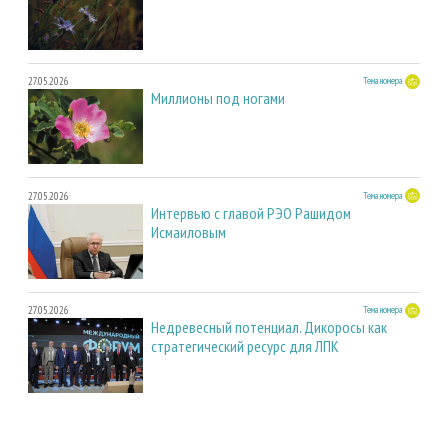
27.05.2026
Тема номера
Миллионы под ногами
27.05.2026
Тема номера
Интервью с главой РЭО Рашидом
Исмаиловым
27.05.2026
Тема номера
Недревесный потенциал. Дикоросы как
стратегический ресурс для ЛПК