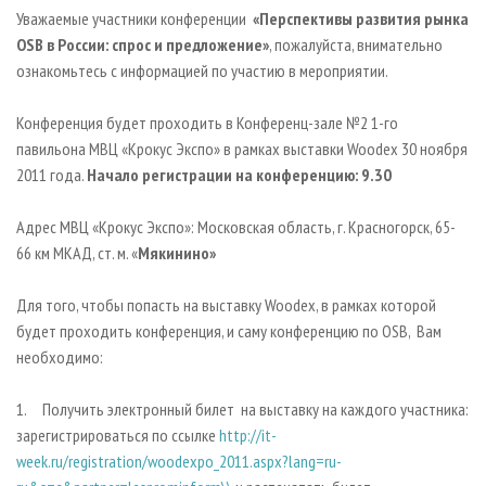
СУШКА ДРЕВЕСИНЫ
ПЕРСОНЫ
КОНТАКТЫ
РЕКЛАМА
Уважаемые участники конференции
«Перспективы развития рынка
OSB в России: спрос и предложение»
, пожалуйста, внимательно
ПРОИЗВОДСТВО ДРЕВЕСНЫХ ПЛИТ
МОБИЛЬНЫЕ ВЫСТАВКИ
РЕКЛАМА НА САЙТЕ
ознакомьтесь с информацией по участию в мероприятии.
ДЕРЕВЯННОЕ ДОМОСТРОЕНИЕ
ОФИЦИАЛЬНЫЕ ДЕЛЕГАЦИИ
ПРОИЗВОДСТВО МЕБЕЛИ
Конференция будет проходить в Конференц-зале №2 1-го
ПРИОРИТЕТНЫЕ ИНВЕСТПРОЕКТЫ
павильона МВЦ «Крокус Экспо» в рамках выставки Woodex 30 ноября
БИОЭНЕРГЕТИКА
RUSSIAN FORESTRY REVIEW
2011 года.
Начало регистрации на конференцию: 9.30
ЦБП
ГАЗЕТА ЛЕСПРОМФОРУМ
Адрес МВЦ «Крокус Экспо»: Московская область, г. Красногорск, 65-
ИНСТРУМЕНТ И МАТЕРИАЛЫ
БИБЛИОТЕКА СПЕЦИАЛИСТА
66 км МКАД, ст. м. «
Мякинино»
Для того, чтобы попасть на выставку Woodex, в рамках которой
будет проходить конференция, и саму конференцию по OSB, Вам
необходимо:
1. Получить электронный билет на выставку на каждого участника:
зарегистрироваться по ссылке
http://it-
week.ru/registration/woodexpo_2011.aspx?lang=ru-