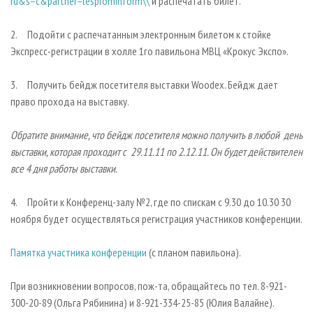
ru&s=c&partner=lesprominform\\
и распечатать билет.
2. Подойти с распечатанным электронным билетом к стойке
Экспресс-регистрации в холле 1го павильона МВЦ «Крокус Экспо».
3. Получить бейдж посетителя выставки Woodex. Бейдж дает
право прохода на выставку.
Обратите внимание, что бейдж посетителя можно получить в любой день
выставки, которая проходит с 29.11.11 по 2.12.11. Он будет действителен
все 4 дня работы выставки.
4. Пройти к Конференц-залу №2, где по спискам с 9.30 до 10.30 30
ноября будет осуществляться регистрация участников конференции.
Памятка участника конференции
(с планом павильона).
При возникновении вопросов, пож-та, обращайтесь по тел. 8-921-
300-20-89 (Ольга Рябинина) и 8-921-334-25-85 (Юлия Валайне).