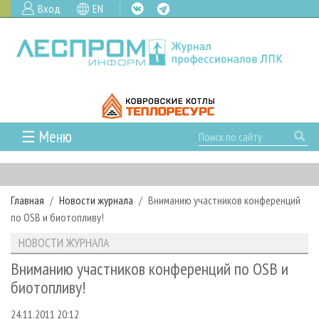
Вход
EN
☰ Меню
ГЛАВНАЯ
РУБРИКИ И ТЕМЫ
Главная
Новости журнала
Вниманию участников конференций
РУБРИКИ ЖУРНАЛА
НОВОСТИ
по OSB и биотопливу!
ЛЕСНОЕ ХОЗЯЙСТВО
КАЛЕНДАРЬ СОБЫТИЙ
ПРОЕКТЫ ЛПИ
НОВОСТИ ЖУРНАЛА
ЛЕСОЗАГОТОВКА
НОВОСТИ ЛПК
АНАЛИТИКА
АРХИВ
Вниманию участников конференций по OSB и
ЛЕСОПИЛЕНИЕ
НОВОСТИ ЖУРНАЛА
ПРЕДПРИЯТИЯ ЛПК
АРХИВ ЖУРНАЛОВ
биотопливу!
О ЖУРНАЛЕ
ДЕРЕВООБРАБОТКА
НОВОСТИ КОМПАНИЙ
ЛЕСНЫЕ РЕГИОНЫ РОССИИ
СТАТЬИ
ПОДПИСКА
РЕКЛАМОДАТЕЛЯМ
24.11.2011 20:12