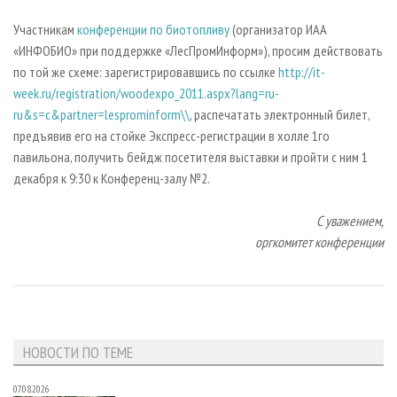
Участникам
конференции по биотопливу
(организатор ИАА
«ИНФОБИО» при поддержке «ЛесПромИнформ»), просим действовать
по той же схеме: зарегистрировавшись по ссылке
http://it-
week.ru/registration/woodexpo_2011.aspx?lang=ru-
ru&s=c&partner=lesprominform\\
, распечатать электронный билет,
предъявив его на стойке Экспресс-регистрации в холле 1го
павильона, получить бейдж посетителя выставки и пройти с ним 1
декабря к 9:30 к Конференц-залу №2.
С уважением,
оргкомитет конференции
НОВОСТИ ПО ТЕМЕ
07.08.2026