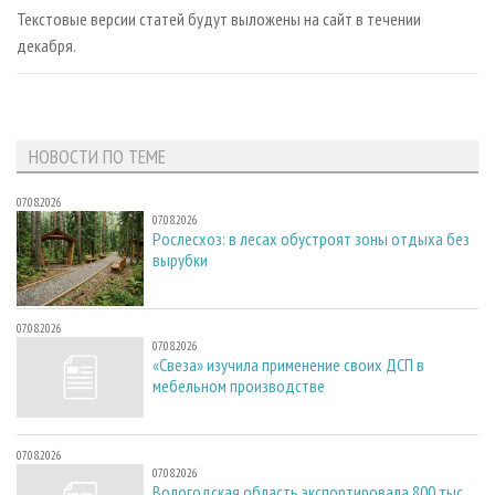
СУШКА ДРЕВЕСИНЫ
ПЕРСОНЫ
КОНТАКТЫ
РЕКЛАМА
Текстовые версии статей будут выложены на сайт в течении
декабря.
ПРОИЗВОДСТВО ДРЕВЕСНЫХ ПЛИТ
МОБИЛЬНЫЕ ВЫСТАВКИ
РЕКЛАМА НА САЙТЕ
ДЕРЕВЯННОЕ ДОМОСТРОЕНИЕ
ОФИЦИАЛЬНЫЕ ДЕЛЕГАЦИИ
ПРОИЗВОДСТВО МЕБЕЛИ
ПРИОРИТЕТНЫЕ ИНВЕСТПРОЕКТЫ
НОВОСТИ ПО ТЕМЕ
БИОЭНЕРГЕТИКА
RUSSIAN FORESTRY REVIEW
ЦБП
ГАЗЕТА ЛЕСПРОМФОРУМ
07.08.2026
07.08.2026
ИНСТРУМЕНТ И МАТЕРИАЛЫ
БИБЛИОТЕКА СПЕЦИАЛИСТА
Рослесхоз: в лесах обустроят зоны отдыха без
вырубки
07.08.2026
07.08.2026
«Свеза» изучила применение своих ДСП в
мебельном производстве
07.08.2026
07.08.2026
Вологодская область экспортировала 800 тыс.