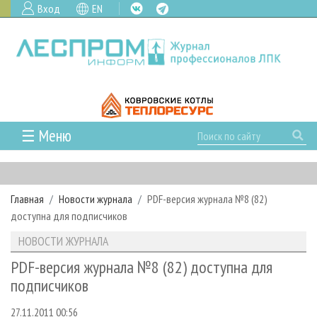
Вход
EN
☰ Меню
ГЛАВНАЯ
РУБРИКИ И ТЕМЫ
Главная
Новости журнала
PDF-версия журнала №8 (82)
РУБРИКИ ЖУРНАЛА
НОВОСТИ
доступна для подписчиков
ЛЕСНОЕ ХОЗЯЙСТВО
КАЛЕНДАРЬ СОБЫТИЙ
ПРОЕКТЫ ЛПИ
НОВОСТИ ЖУРНАЛА
ЛЕСОЗАГОТОВКА
НОВОСТИ ЛПК
АНАЛИТИКА
АРХИВ
PDF-версия журнала №8 (82) доступна для
ЛЕСОПИЛЕНИЕ
НОВОСТИ ЖУРНАЛА
ПРЕДПРИЯТИЯ ЛПК
АРХИВ ЖУРНАЛОВ
подписчиков
О ЖУРНАЛЕ
ДЕРЕВООБРАБОТКА
НОВОСТИ КОМПАНИЙ
ЛЕСНЫЕ РЕГИОНЫ РОССИИ
СТАТЬИ
ПОДПИСКА
РЕКЛАМОДАТЕЛЯМ
27.11.2011 00:56