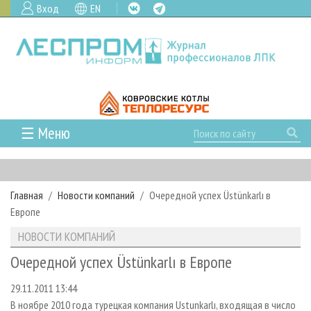
Вход
EN
☰ Меню
ГЛАВНАЯ
РУБРИКИ И ТЕМЫ
Главная
Новости компаний
Очередной успех Üstünkarlı в
РУБРИКИ ЖУРНАЛА
НОВОСТИ
Европе
ЛЕСНОЕ ХОЗЯЙСТВО
КАЛЕНДАРЬ СОБЫТИЙ
ПРОЕКТЫ ЛПИ
НОВОСТИ КОМПАНИЙ
ЛЕСОЗАГОТОВКА
НОВОСТИ ЛПК
АНАЛИТИКА
АРХИВ
Очередной успех Üstünkarlı в Европе
ЛЕСОПИЛЕНИЕ
НОВОСТИ ЖУРНАЛА
ПРЕДПРИЯТИЯ ЛПК
АРХИВ ЖУРНАЛОВ
О ЖУРНАЛЕ
29.11.2011 13:44
ДЕРЕВООБРАБОТКА
НОВОСТИ КОМПАНИЙ
ЛЕСНЫЕ РЕГИОНЫ РОССИИ
СТАТЬИ
ПОДПИСКА
РЕКЛАМОДАТЕЛЯМ
В ноябре 2010 года турецкая компания Ustunkarlı, входящая в число