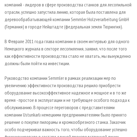
СУШКА ДРЕВЕСИНЫ
ПЕРСОНЫ
компаний - лидеров в сфере производства станков для лесопильной
КОНТАКТЫ
РЕКЛАМА
отрасли, успешно запустила линию, которая была поставлена для
ПРОИЗВОДСТВО ДРЕВЕСНЫХ ПЛИТ
МОБИЛЬНЫЕ ВЫСТАВКИ
РЕКЛАМА НА САЙТЕ
деревообрабатывающей компании Semmler Holzverarbeitung GmbH
ДЕРЕВЯННОЕ ДОМОСТРОЕНИЕ
ОФИЦИАЛЬНЫЕ ДЕЛЕГАЦИИ
(Германия) в городе Нейштадте (федеральная земля Тюрингия).
ПРОИЗВОДСТВО МЕБЕЛИ
ПРИОРИТЕТНЫЕ ИНВЕСТПРОЕКТЫ
В Феврале 2011 года глава компании в своем интервью для одного
БИОЭНЕРГЕТИКА
RUSSIAN FORESTRY REVIEW
Немецкого журнала в секторе лесопиления, заявил, что после того
ЦБП
ГАЗЕТА ЛЕСПРОМФОРУМ
как еффективности производства стало не хватать, мы вынужденно
должны были пойти на инвестиции.
ИНСТРУМЕНТ И МАТЕРИАЛЫ
БИБЛИОТЕКА СПЕЦИАЛИСТА
Руководство компании Semmler в рамках реализации мер по
увеличению эффективности производства решило приобрести
оборудование высокоэффективное надежное и мощное и в то же
время - простое в эксплуатации и не требующее особого подхода к
обслуживанию. В процессе переговоров с представителями
компании Ustunkarlı немецкими предпринимателями было принято
решение о покупке пилорамы и кромкообрезного станка. Заказчик
особо подчеркивал важность того, чтобы оборудование успешно
функционировало в составе единой производственной линии.