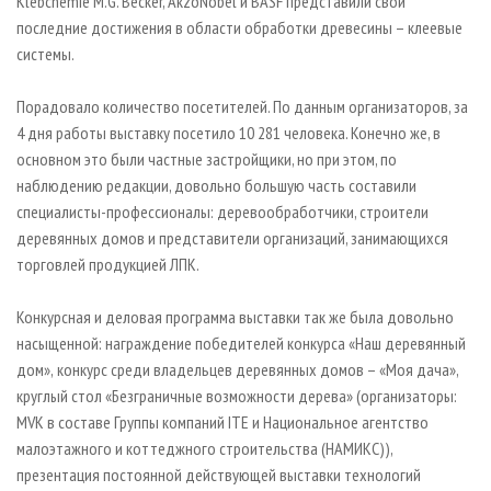
Klebchemie M.G. Becker, AkzoNobel и BASF представили свои
последние достижения в области обработки древесины – клеевые
системы.
Порадовало количество посетителей. По данным организаторов, за
4 дня работы выставку посетило 10 281 человека. Конечно же, в
основном это были частные застройщики, но при этом, по
наблюдению редакции, довольно большую часть составили
специалисты-профессионалы: деревообработчики, строители
деревянных домов и представители организаций, занимающихся
торговлей продукцией ЛПК.
Конкурсная и деловая программа выставки так же была довольно
насыщенной: награждение победителей конкурса «Наш деревянный
дом»,
конкурс среди владельцев деревянных домов – «Моя дача»,
круглый стол «Безграничные возможности дерева» (организаторы:
MVK в составе Группы компаний ITE и Национальное агентство
малоэтажного и коттеджного строительства (НАМИКС)),
презентация постоянной действующей выставки технологий