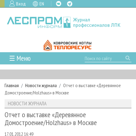
Вход
EN
☰ Меню
ГЛАВНАЯ
РУБРИКИ И ТЕМЫ
Главная
Новости журнала
Отчет о выставке «Деревянное
РУБРИКИ ЖУРНАЛА
НОВОСТИ
Домостроение/Holzhaus» в Москве
ЛЕСНОЕ ХОЗЯЙСТВО
КАЛЕНДАРЬ СОБЫТИЙ
ПРОЕКТЫ ЛПИ
НОВОСТИ ЖУРНАЛА
ЛЕСОЗАГОТОВКА
НОВОСТИ ЛПК
АНАЛИТИКА
АРХИВ
Отчет о выставке «Деревянное
ЛЕСОПИЛЕНИЕ
НОВОСТИ ЖУРНАЛА
ПРЕДПРИЯТИЯ ЛПК
АРХИВ ЖУРНАЛОВ
Домостроение/Holzhaus» в Москве
О ЖУРНАЛЕ
ДЕРЕВООБРАБОТКА
НОВОСТИ КОМПАНИЙ
ЛЕСНЫЕ РЕГИОНЫ РОССИИ
СТАТЬИ
ПОДПИСКА
РЕКЛАМОДАТЕЛЯМ
17.01.2012 16:49