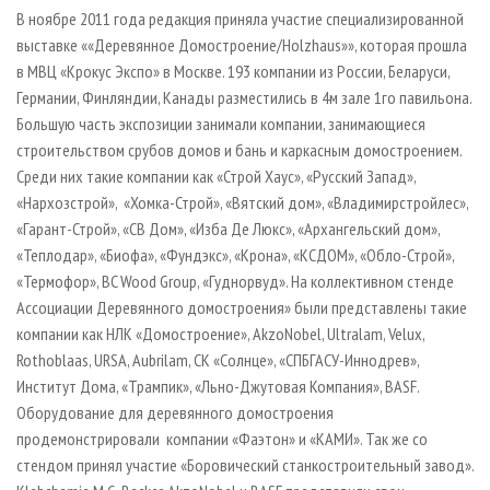
СУШКА ДРЕВЕСИНЫ
ПЕРСОНЫ
КОНТАКТЫ
РЕКЛАМА
В ноябре 2011 года редакция приняла участие специализированной
выставке ««Деревянное Домостроение/Holzhaus»», которая прошла
ПРОИЗВОДСТВО ДРЕВЕСНЫХ ПЛИТ
МОБИЛЬНЫЕ ВЫСТАВКИ
РЕКЛАМА НА САЙТЕ
в МВЦ «Крокус Экспо» в Москве. 193 компании из России, Беларуси,
ДЕРЕВЯННОЕ ДОМОСТРОЕНИЕ
ОФИЦИАЛЬНЫЕ ДЕЛЕГАЦИИ
Германии, Финляндии, Канады разместились в 4м зале 1го павильона.
ПРОИЗВОДСТВО МЕБЕЛИ
Большую часть экспозиции занимали компании, занимающиеся
ПРИОРИТЕТНЫЕ ИНВЕСТПРОЕКТЫ
строительством срубов домов и бань и каркасным домостроением.
БИОЭНЕРГЕТИКА
RUSSIAN FORESTRY REVIEW
Среди них такие компании как «Строй Хаус», «Русский Запад»,
ЦБП
ГАЗЕТА ЛЕСПРОМФОРУМ
«Нархозстрой», «Хомка-Строй», «Вятский дом», «Владимирстройлес»,
«Гарант-Строй», «СВ Дом», «Изба Де Люкс», «Архангельский дом»,
ИНСТРУМЕНТ И МАТЕРИАЛЫ
БИБЛИОТЕКА СПЕЦИАЛИСТА
«Теплодар», «Биофа», «Фундэкс», «Крона», «КСДОМ», «Обло-Строй»,
«Термофор», BC Wood Group, «Гуднорвуд». На коллективном стенде
Ассоциации Деревянного домостроения» были представлены такие
компании как НЛК «Домостроение», AkzoNobel, Ultralam, Velux,
Rothoblaas, URSA, Aubrilam, СК «Солнце», «СПБГАСУ-Иннодрев»,
Институт Дома, «Трампик», «Льно-Джутовая Компания», BASF.
Оборудование для деревянного домостроения
продемонстрировали компании «Фаэтон» и «КАМИ». Так же со
стендом принял участие «Боровический станкостроительный завод».