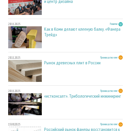
и центр дизайна
28.11.2025
Развитие
Как в Коми делают клееную балку. «Фанера
Трейд»
28.11.2025
Производство плит
Рынок древесных плит в России
28.11.2025
Производство плит
«истконсалт». Трибологический инжиниринг
15.08.2025
Производство плит
Российский рынок фанеры восстановится к