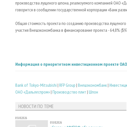
производства лущеного шпона, реализуемого компанией ОАО «Дал
говорится в сообщении государственной корпорации «Банк разв
Общая стоимость проекта по созданию производства лущеного ш
участия Внешэкономбанка в финансирование проекта - 64,8% ($97
Информация о приоритетном инвестиционном проекте
ОАО
Bank of Tokyo-Mitsubishi
|
RFP Group
|
Внешэкономбанк
|
Инвестици
ОАО «Дальлеспром»
|
Производство плит
|
Шпон
НОВОСТИ ПО ТЕМЕ
05.08.2026
05.08.2026