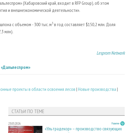
ьлеспром» (Хабаровский край, входит в RFP Group), об этом
ития и внешнеэкономической деятельности».
3
пона с объемом - 300 тыс. м
в год составляет $150,2 млн. Доля
,3 млн).
Lesprom Network
 «Дальлеспром»
онные проекты в области освоения лесов
|
Новые производства
|
СТАТЬИ ПО ТЕМЕ
23.03.2026
Развитие
«Ультрадекор» – производство связующих