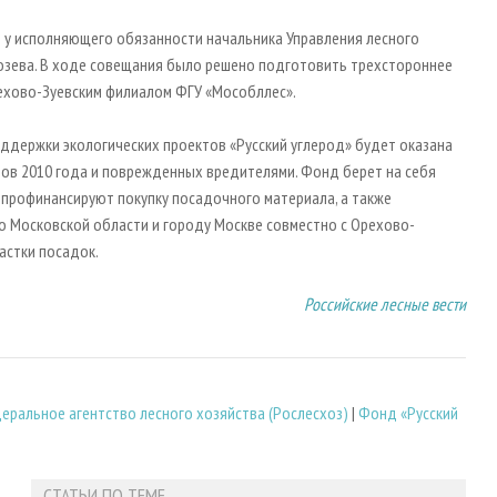
 у исполняющего обязанности начальника Управления лесного
бозева. В ходе совещания было решено подготовить трехстороннее
ехово-Зуевским филиалом ФГУ «Мособллес».
оддержки экологических проектов «Русский углерод» будет оказана
ов 2010 года и поврежденных вредителями. Фонд берет на себя
 профинансируют покупку посадочного материала, а также
о Московской области и городу Москве совместно с Орехово-
астки посадок.
Российские лесные вести
еральное агентство лесного хозяйства (Рослесхоз)
|
Фонд «Русский
СТАТЬИ ПО ТЕМЕ