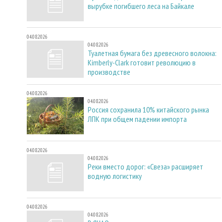
вырубке погибшего леса на Байкале
04.08.2026
04.08.2026
Туалетная бумага без древесного волокна:
Kimberly-Clark готовит революцию в
производстве
04.08.2026
04.08.2026
Россия сохранила 10% китайского рынка
ЛПК при общем падении импорта
04.08.2026
04.08.2026
Реки вместо дорог: «Свеза» расширяет
водную логистику
04.08.2026
04.08.2026