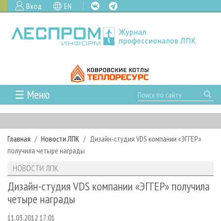
Вход
EN
☰ Меню
ГЛАВНАЯ
РУБРИКИ И ТЕМЫ
Главная
Новости ЛПК
Дизайн-студия VDS компании «ЭГГЕР»
РУБРИКИ ЖУРНАЛА
НОВОСТИ
получила четыре награды
ЛЕСНОЕ ХОЗЯЙСТВО
КАЛЕНДАРЬ СОБЫТИЙ
ПРОЕКТЫ ЛПИ
НОВОСТИ ЛПК
ЛЕСОЗАГОТОВКА
НОВОСТИ ЛПК
АНАЛИТИКА
АРХИВ
Дизайн-студия VDS компании «ЭГГЕР» получила
ЛЕСОПИЛЕНИЕ
НОВОСТИ ЖУРНАЛА
ПРЕДПРИЯТИЯ ЛПК
АРХИВ ЖУРНАЛОВ
четыре награды
О ЖУРНАЛЕ
ДЕРЕВООБРАБОТКА
НОВОСТИ КОМПАНИЙ
ЛЕСНЫЕ РЕГИОНЫ РОССИИ
СТАТЬИ
ПОДПИСКА
РЕКЛАМОДАТЕЛЯМ
11.03.2012 17:01