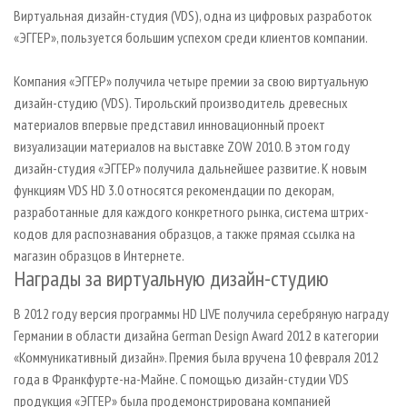
СУШКА ДРЕВЕСИНЫ
ПЕРСОНЫ
КОНТАКТЫ
РЕКЛАМА
Виртуальная дизайн-студия (VDS), одна из цифровых разработок
«ЭГГЕР», пользуется большим успехом среди клиентов компании.
ПРОИЗВОДСТВО ДРЕВЕСНЫХ ПЛИТ
МОБИЛЬНЫЕ ВЫСТАВКИ
РЕКЛАМА НА САЙТЕ
ДЕРЕВЯННОЕ ДОМОСТРОЕНИЕ
ОФИЦИАЛЬНЫЕ ДЕЛЕГАЦИИ
Компания «ЭГГЕР» получила четыре премии за свою виртуальную
ПРОИЗВОДСТВО МЕБЕЛИ
дизайн-студию (VDS). Тирольский производитель древесных
ПРИОРИТЕТНЫЕ ИНВЕСТПРОЕКТЫ
материалов впервые представил инновационный проект
БИОЭНЕРГЕТИКА
RUSSIAN FORESTRY REVIEW
визуализации материалов на выставке ZOW 2010. В этом году
ЦБП
ГАЗЕТА ЛЕСПРОМФОРУМ
дизайн-студия «ЭГГЕР» получила дальнейшее развитие. К новым
функциям VDS HD 3.0 относятся рекомендации по декорам,
ИНСТРУМЕНТ И МАТЕРИАЛЫ
БИБЛИОТЕКА СПЕЦИАЛИСТА
разработанные для каждого конкретного рынка, система штрих-
кодов для распознавания образцов, а также прямая ссылка на
магазин образцов в Интернете.
Награды за виртуальную дизайн-студию
В 2012 году версия программы HD LIVE получила серебряную награду
Германии в области дизайна German Design Award 2012 в категории
«Коммуникативный дизайн». Премия была вручена 10 февраля 2012
года в Франкфурте-на-Майне. С помощью дизайн-студии VDS
продукция «ЭГГЕР» была продемонстрирована компанией