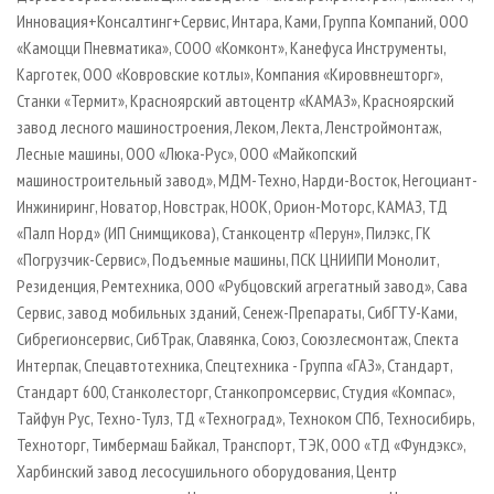
Инновация+Консалтинг+Сервис, Интара, Ками, Группа Компаний, ООО
«Камоцци Пневматика», СООО «Комконт», Канефуса Инструменты,
Карготек, ООО «Ковровские котлы», Компания «Кироввнешторг»,
Станки «Термит», Красноярский автоцентр «КАМАЗ», Красноярский
завод лесного машиностроения, Леком, Лекта, Ленстроймонтаж,
Лесные машины, ООО «Люка-Рус», ООО «Майкопский
машиностроительный завод», МДМ-Техно, Нарди-Восток, Негоциант-
Инжиниринг, Новатор, Новстрак, НООК, Орион-Моторс, КАМАЗ, ТД
«Палп Норд» (ИП Снимщикова), Станкоцентр «Перун», Пилэкс, ГК
«Погрузчик-Сервис», Подъемные машины, ПСК ЦНИИПИ Монолит,
Резиденция, Ремтехника, ООО «Рубцовский агрегатный завод», Сава
Сервис, завод мобильных зданий, Сенеж-Препараты, СибГТУ-Ками,
Сибрегионсервис, СибТрак, Славянка, Союз, Союзлесмонтаж, Спекта
Интерпак, Спецавтотехника, Спецтехника - Группа «ГАЗ», Стандарт,
Стандарт 600, Станколесторг, Станкопромсервис, Студия «Компас»,
Тайфун Рус, Техно-Тулз, ТД «Техноград», Техноком СПб, Техносибирь,
Техноторг, Тимбермаш Байкал, Транспорт, ТЭК, ООО «ТД «Фундэкс»,
Харбинский завод лесосушильного оборудования, Центр