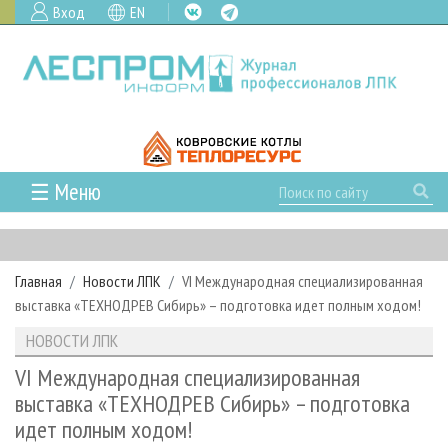
Вход
EN
☰ Меню
ГЛАВНАЯ
РУБРИКИ И ТЕМЫ
Главная
Новости ЛПК
VI Международная специализированная
РУБРИКИ ЖУРНАЛА
НОВОСТИ
выставка «ТЕХНОДРЕВ Сибирь» – подготовка идет полным ходом!
ЛЕСНОЕ ХОЗЯЙСТВО
КАЛЕНДАРЬ СОБЫТИЙ
ПРОЕКТЫ ЛПИ
НОВОСТИ ЛПК
ЛЕСОЗАГОТОВКА
НОВОСТИ ЛПК
АНАЛИТИКА
АРХИВ
VI Международная специализированная
ЛЕСОПИЛЕНИЕ
НОВОСТИ ЖУРНАЛА
ПРЕДПРИЯТИЯ ЛПК
АРХИВ ЖУРНАЛОВ
выставка «ТЕХНОДРЕВ Сибирь» – подготовка
О ЖУРНАЛЕ
идет полным ходом!
ДЕРЕВООБРАБОТКА
НОВОСТИ КОМПАНИЙ
ЛЕСНЫЕ РЕГИОНЫ РОССИИ
СТАТЬИ
ПОДПИСКА
РЕКЛАМОДАТЕЛЯМ