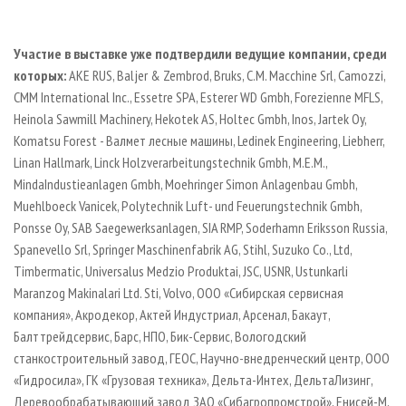
Участие в выставке уже подтвердили ведущие компании, среди
которых:
AKE RUS, Baljer & Zembrod, Bruks, C.M. Macchine Srl, Camozzi,
CMM International Inc., Essetre SPA, Esterer WD Gmbh, Forezienne MFLS,
Heinola Sawmill Machinery, Hekotek AS, Holtec Gmbh, Inos, Jartek Oy,
Komatsu Forest - Валмет лесные машины, Ledinek Engineering, Liebherr,
Linan Hallmark, Linck Holzverarbeitungstechnik Gmbh, M.E.M.,
MindaIndustieanlagen Gmbh, Moehringer Simon Anlagenbau Gmbh,
Muehlboeck Vanicek, Polytechnik Luft- und Feuerungstechnik Gmbh,
Ponsse Oy, SAB Saegewerksanlagen, SIA RMP, Soderhamn Eriksson Russia,
Spanevello Srl, Springer Maschinenfabrik AG, Stihl, Suzuko Co., Ltd,
Timbermatic, Universalus Medzio Produktai, JSC, USNR, Ustunkarli
Maranzog Makinalari Ltd. Sti, Volvo, ООО «Сибирская сервисная
компания», Акродекор, Актей Индустриал, Арсенал, Бакаут,
Балттрейдсервис, Барс, НПО, Бик-Сервис, Вологодский
станкостроительный завод, ГЕОС, Научно-внедренческий центр, ООО
«Гидросила», ГК «Грузовая техника», Дельта-Интех, ДельтаЛизинг,
Деревообрабатывающий завод ЗАО «Сибагропромстрой», Енисей-М,