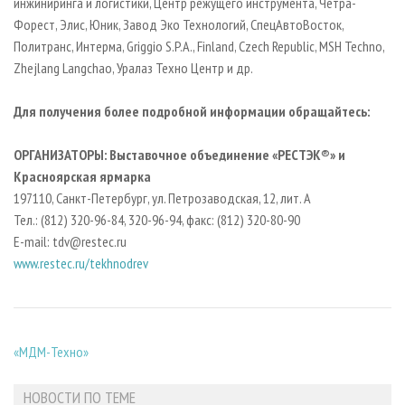
инжиниринга и логистики, Центр режущего инструмента, Четра-
Форест, Элис, Юник, Завод Эко Технологий, СпецАвтоВосток,
Политранс, Интерма, Griggio S.P.A., Finland, Czech Republic, MSH Techno,
Zhejlang Langchao, Уралаз Техно Центр и др.
Для получения более подробной информации обращайтесь:
ОРГАНИЗАТОРЫ: Выставочное объединение «РЕСТЭК®» и
Красноярская ярмарка
197110, Санкт-Петербург, ул. Петрозаводская, 12, лит. А
Тел.: (812) 320-96-84, 320-96-94, факс: (812) 320-80-90
E-mail: tdv@restec.ru
www.restec.ru/tekhnodrev
«МДМ-Техно»
НОВОСТИ ПО ТЕМЕ