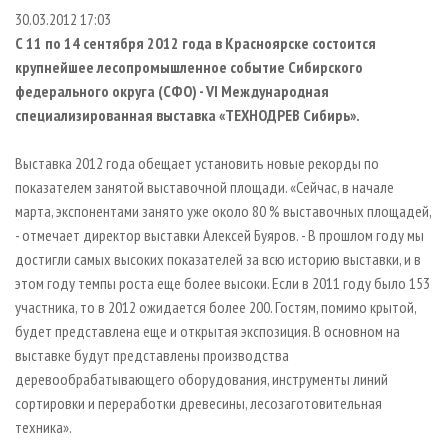
СУШКА ДРЕВЕСИНЫ
ПЕРСОНЫ
КОНТАКТЫ
РЕКЛАМА
30.03.2012 17:03
С 11 по 14 сентября 2012 года в Красноярске состоится
ПРОИЗВОДСТВО ДРЕВЕСНЫХ ПЛИТ
МОБИЛЬНЫЕ ВЫСТАВКИ
РЕКЛАМА НА САЙТЕ
крупнейшее лесопромышленное событие Сибирского
ДЕРЕВЯННОЕ ДОМОСТРОЕНИЕ
ОФИЦИАЛЬНЫЕ ДЕЛЕГАЦИИ
федерального округа (СФО) - V
I
Международная
ПРОИЗВОДСТВО МЕБЕЛИ
ПРИОРИТЕТНЫЕ ИНВЕСТПРОЕКТЫ
специализированная выставка «ТЕХНОДРЕВ Сибирь».
БИОЭНЕРГЕТИКА
RUSSIAN FORESTRY REVIEW
Выставка 2012 года обещает установить новые рекорды по
ЦБП
ГАЗЕТА ЛЕСПРОМФОРУМ
показателем занятой выставочной площади. «Сейчас, в начале
марта, экспонентами занято уже около 80 % выставочных площадей,
ИНСТРУМЕНТ И МАТЕРИАЛЫ
БИБЛИОТЕКА СПЕЦИАЛИСТА
- отмечает директор выставки Алексей Буяров. - В прошлом году мы
достигли самых высоких показателей за всю историю выставки, и в
этом году темпы роста еще более высоки. Если в 2011 году было 153
участника, то в 2012 ожидается более 200. Гостям, помимо крытой,
будет представлена еще и открытая экспозиция. В основном на
выставке будут представлены производства
деревообрабатывающего оборудования, инструменты линий
сортировки и переработки древесины, лесозаготовительная
техника».