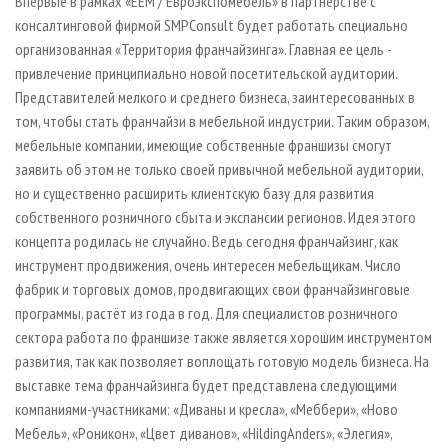
Впервые в рамках «ЕЕМ / Евроэкспомебель» в партнерстве с
консалтинговой фирмой SMPConsult будет работать специально
организованная «Территория франчайзинга». Главная ее цель -
привлечение принципиально новой посетительской аудитории.
Представителей мелкого и среднего бизнеса, заинтересованных в
том, чтобы стать франчайзи в мебельной индустрии. Таким образом,
мебельные компании, имеющие собственные франшизы смогут
заявить об этом не только своей привычной мебельной аудитории,
но и существенно расширить клиентскую базу для развития
собственного розничного сбыта и экспансии регионов. Идея этого
концепта родилась не случайно. Ведь сегодня франчайзинг, как
инструмент продвижения, очень интересен мебельщикам. Число
фабрик и торговых домов, продвигающих свои франчайзинговые
программы, растёт из года в год. Для специалистов розничного
сектора работа по франшизе также является хорошим инструментом
развития, так как позволяет воплощать готовую модель бизнеса. На
выставке тема франчайзинга будет представлена следующими
компаниями-участниками: «Диваны и кресла», «Меббери», «Ново
Мебель», «Роникон», «Цвет диванов», «HildingAnders», «Элегия»,