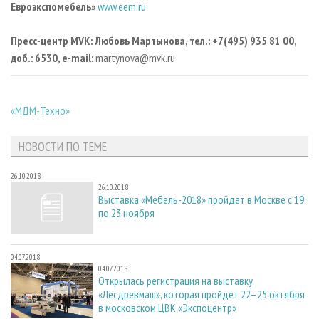
Евроэкспомебель»
www.eem.ru
Пресс-центр
MVK
: Любовь Мартынова, тел.: +7(495) 935 81 00,
доб.: 6530,
e
-
mail
:
martynova@mvk.ru
«МДМ-Техно»
НОВОСТИ ПО ТЕМЕ
26.10.2018
26.10.2018
Выставка «Мебель-2018» пройдет в Москве с 19
по 23 ноября
04.07.2018
04.07.2018
Открылась регистрация на выставку
«Лесдревмаш», которая пройдет 22–25 октября
в московском ЦВК «Экспоцентр»