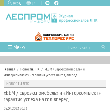
Вход
EN
☰ Меню
ГЛАВНАЯ
РУБРИКИ И ТЕМЫ
Главная
Новости ЛПК
«EEM / Евроэкспомебель» и
РУБРИКИ ЖУРНАЛА
НОВОСТИ
«Интеркомплект» - гарантия успеха на год вперед
ЛЕСНОЕ ХОЗЯЙСТВО
КАЛЕНДАРЬ СОБЫТИЙ
ПРОЕКТЫ ЛПИ
НОВОСТИ ЛПК
ЛЕСОЗАГОТОВКА
НОВОСТИ ЛПК
АНАЛИТИКА
АРХИВ
«EEM / Евроэкспомебель» и «Интеркомплект» -
ЛЕСОПИЛЕНИЕ
НОВОСТИ ЖУРНАЛА
ПРЕДПРИЯТИЯ ЛПК
АРХИВ ЖУРНАЛОВ
гарантия успеха на год вперед
О ЖУРНАЛЕ
ДЕРЕВООБРАБОТКА
НОВОСТИ КОМПАНИЙ
ЛЕСНЫЕ РЕГИОНЫ РОССИИ
СТАТЬИ
ПОДПИСКА
РЕКЛАМОДАТЕЛЯМ
05.04.2012 20:33