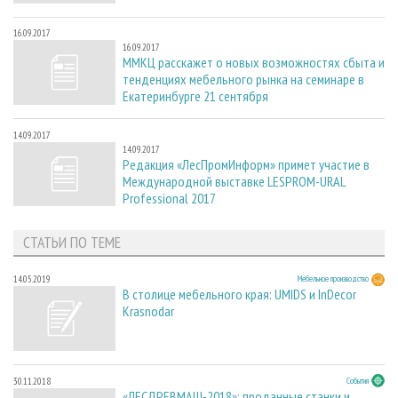
16.09.2017
16.09.2017
ММКЦ расскажет о новых возможностях сбыта и
тенденциях мебельного рынка на семинаре в
Екатеринбурге 21 сентября
14.09.2017
14.09.2017
Редакция «ЛесПромИнформ» примет участие в
Международной выставке LESPROM-URAL
Professional 2017
СТАТЬИ ПО ТЕМЕ
14.05.2019
Мебельное производство
В столице мебельного края: UMIDS и InDecor
Krasnodar
30.11.2018
События
«ЛЕСДРЕВМАШ-2018»: проданные станки и