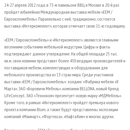
СУШКА ДРЕВЕСИНЫ
ПЕРСОНЫ
КОНТАКТЫ
РЕКЛАМА
24-27 апреля 2012 года, в 75-м павильоне ВВЦ в Москве в 20-й раз
пройдет юбилейная Международная выставка мебели «EEM /
ПРОИЗВОДСТВО ДРЕВЕСНЫХ ПЛИТ
МОБИЛЬНЫЕ ВЫСТАВКИ
РЕКЛАМА НА САЙТЕ
Евроэкспомебель». Параллельно с ней, традиционно, состоится
ДЕРЕВЯННОЕ ДОМОСТРОЕНИЕ
ОФИЦИАЛЬНЫЕ ДЕЛЕГАЦИИ
выставка «Интеркомплект», которая отмечает свою 11-ю годовщину.
ПРОИЗВОДСТВО МЕБЕЛИ
ПРИОРИТЕТНЫЕ ИНВЕСТПРОЕКТЫ
«EEM / Евроэкспомебель» и «Интеркомплект», являются главными
БИОЭНЕРГЕТИКА
RUSSIAN FORESTRY REVIEW
весенними событиями мебельной индустрии. Цифры и факты
ЦБП
ГАЗЕТА ЛЕСПРОМФОРУМ
подтверждают данное утверждение. На общей площади 25 тыс.
кв.м. свои новинки представят более 450 ведущих производителей и
ИНСТРУМЕНТ И МАТЕРИАЛЫ
БИБЛИОТЕКА СПЕЦИАЛИСТА
поставщиков мебели, комплектующих и оборудования для
мебельного производства из 13 стран мира. Среди участников
выставки «EEM / Евроэкспомебель»: холдинг «Фабрика мебели «8
Марта», ЗАО «Боровичи Мебель», компания BELLONA, новый бренд
LifeConcept. ЗАО «Техноком» презентует новую марку «МДМебель».
Кроме того, в рамках «Интеркомплект» пройдет премьера нового
проекта компании Blum, а также будут представлены экспозиции
компаний «Макмарт», «Фортекса», «НафтаХим» и многих других.