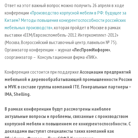
СУШКА ДРЕВЕСИНЫ
ПЕРСОНЫ
КОНТАКТЫ
РЕКЛАМА
Ответ на этот важный вопрос можно получить 26 апреля в ходе
конференции
«Производство корпусной мебели в РФ: будущее за
ПРОИЗВОДСТВО ДРЕВЕСНЫХ ПЛИТ
МОБИЛЬНЫЕ ВЫСТАВКИ
РЕКЛАМА НА САЙТЕ
Китаем? Методы повышения конкурентоспособности российских
ДЕРЕВЯННОЕ ДОМОСТРОЕНИЕ
ОФИЦИАЛЬНЫЕ ДЕЛЕГАЦИИ
мебельных производств»
, которая пройдет в Москве в рамках
ПРОИЗВОДСТВО МЕБЕЛИ
выставки «EEM/Евроэкспомебель-2012. Интеркомплект-2012»
ПРИОРИТЕТНЫЕ ИНВЕСТПРОЕКТЫ
(Москва, Всероссийский выставочный центр, павильон № 75).
БИОЭНЕРГЕТИКА
RUSSIAN FORESTRY REVIEW
Организатор конференции – журнал
«ЛесПромИнформ»
,
ЦБП
ГАЗЕТА ЛЕСПРОМФОРУМ
соорганизатор – Консультационная фирма «ПИК».
ИНСТРУМЕНТ И МАТЕРИАЛЫ
БИБЛИОТЕКА СПЕЦИАЛИСТА
Конференция состоится при поддержке
Ассоциации предприятий
мебельной и деревообрабатывающей промышленности России
и MVK в составе группы компаний ITE. Генеральные партнеры –
IMA, Shelling
.
В рамках конференции будут рассмотрены наиболее
актуальные вопросы и проблемы, связанные с производством
корпусной мебели и повышением ее конкурентоспособности. С
докладами выступят специалисты таких компаний как