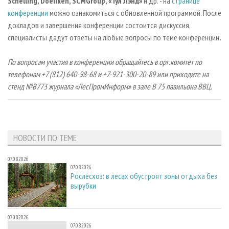
Schelling, Doellken,
SCMGroup
, «Тул Лэнд»
и др. - на
странице
конференции
можно ознакомиться с обновленной программой. После
докладов и завершения конференции состоится дискуссия,
специалисты дадут ответы на любые вопросы по теме конференции
.
По вопросам участия в конференции обращайтесь в орг.комитет по
телефонам +7 (812) 640-98-68 и +7-921-300-20-89 или приходите на
стенд №В773 журнала «ЛесПромИнформ» в зале В 75 павильона ВВЦ.
НОВОСТИ ПО ТЕМЕ
07.08.2026
07.08.2026
Рослесхоз: в лесах обустроят зоны отдыха без
вырубки
07.08.2026
07.08.2026