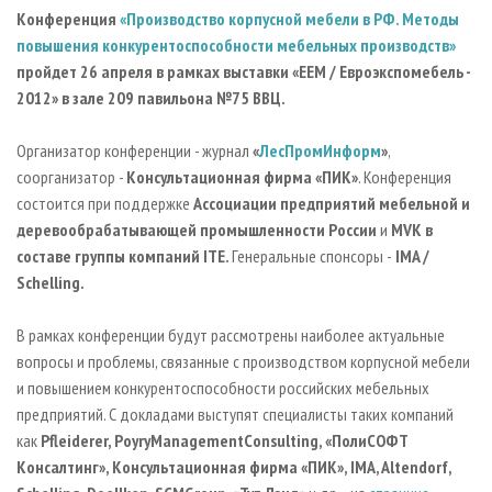
СУШКА ДРЕВЕСИНЫ
ПЕРСОНЫ
КОНТАКТЫ
РЕКЛАМА
Конференция
«Производство корпусной мебели в РФ. Методы
повышения конкурентоспособности мебельных производств»
ПРОИЗВОДСТВО ДРЕВЕСНЫХ ПЛИТ
МОБИЛЬНЫЕ ВЫСТАВКИ
РЕКЛАМА НА САЙТЕ
пройдет 26 апреля в рамках выставки «ЕЕМ / Евроэкспомебель -
ДЕРЕВЯННОЕ ДОМОСТРОЕНИЕ
ОФИЦИАЛЬНЫЕ ДЕЛЕГАЦИИ
2012» в зале 209 павильона №75 ВВЦ.
ПРОИЗВОДСТВО МЕБЕЛИ
ПРИОРИТЕТНЫЕ ИНВЕСТПРОЕКТЫ
Организатор конференции - журнал
«
ЛесПромИнформ
»
,
БИОЭНЕРГЕТИКА
RUSSIAN FORESTRY REVIEW
соорганизатор -
Консультационная фирма «ПИК»
. Конференция
ЦБП
ГАЗЕТА ЛЕСПРОМФОРУМ
состоится при поддержке
Ассоциации предприятий мебельной и
деревообрабатывающей промышленности России
и
MVK
в
ИНСТРУМЕНТ И МАТЕРИАЛЫ
БИБЛИОТЕКА СПЕЦИАЛИСТА
составе группы компаний ITE.
Генеральные спонсоры -
IMA /
S
c
helling
.
В рамках конференции будут рассмотрены наиболее актуальные
вопросы и проблемы, связанные с производством корпусной мебели
и повышением конкурентоспособности российских мебельных
предприятий. С докладами выступят специалисты таких компаний
как
Pfleiderer
,
PoyryManagementConsulting
, «ПолиСОФТ
Консалтинг», Консультационная фирма «ПИК», IMA, Altendorf,