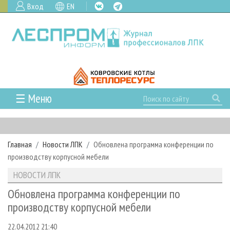
Вход
EN
☰ Меню
ГЛАВНАЯ
РУБРИКИ И ТЕМЫ
Главная
Новости ЛПК
Обновлена программа конференции по
РУБРИКИ ЖУРНАЛА
НОВОСТИ
производству корпусной мебели
ЛЕСНОЕ ХОЗЯЙСТВО
КАЛЕНДАРЬ СОБЫТИЙ
ПРОЕКТЫ ЛПИ
НОВОСТИ ЛПК
ЛЕСОЗАГОТОВКА
НОВОСТИ ЛПК
АНАЛИТИКА
АРХИВ
Обновлена программа конференции по
ЛЕСОПИЛЕНИЕ
НОВОСТИ ЖУРНАЛА
ПРЕДПРИЯТИЯ ЛПК
АРХИВ ЖУРНАЛОВ
производству корпусной мебели
О ЖУРНАЛЕ
ДЕРЕВООБРАБОТКА
НОВОСТИ КОМПАНИЙ
ЛЕСНЫЕ РЕГИОНЫ РОССИИ
СТАТЬИ
ПОДПИСКА
РЕКЛАМОДАТЕЛЯМ
22.04.2012 21:40