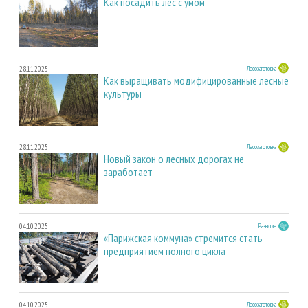
Как посадить лес с умом
28.11.2025
Лесозаготовка
Как выращивать модифицированные лесные
культуры
28.11.2025
Лесозаготовка
Новый закон о лесных дорогах не
заработает
04.10.2025
Развитие
«Парижская коммуна» стремится стать
предприятием полного цикла
04.10.2025
Лесозаготовка