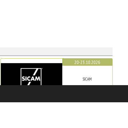
20-23.10.2026
SICAM
Порденоне
22-25.10.2026
WOODTECH