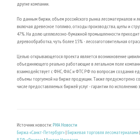
другие компании.
По данным биржи, объем российского рынка лесоматериалов и л
включая древесное топливо, отходы производства, щепы и стру
47%. На долю целлюлозно-бумажной промышленности приходитс
деревообработка, чуть более 15% - лесозаготовительная отрас
Целью открывающегося проекта является возникновение цивили
объединяющего реально работающие в легальном поле компании
взаимодействует с ФНС, ФАС и ФТС РФ по вопросам создания е
объемы торгуемой на бирже продукции. Также предусмотрено со
числе предоставляемых биржей услуг - гарантии по исполнению 
Источник новости:
РИА Новости
Биржа «Санкт-Петербург»
|
Биржевая торговля лесоматериалами
ВТФ «Ленлес»
|
Виктор Николаев