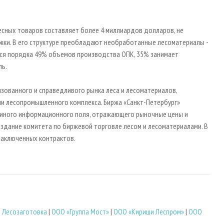
есных товаров составляет более 4 миллиардов долларов, не
жки. В его структуре преобладают необработанные лесоматериалы -
я порядка 49% объемов производства ОПК, 35% занимает
ль.
зованного и справедливого рынка леса и лесоматериалов,
 лесопромышленного комплекса. Биржа «Санкт-Петербург»
диного информационного поля, отражающего рыночные цены и
здание комитета по биржевой торговле лесом и лесоматериалами. В
заключенных контрактов.
|
Лесозаготовка
|
ООО «Группа Мост»
|
ООО «Кириши Леспром»
|
ООО