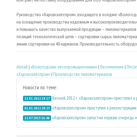
Руководство «Харовсклеспром», входящего в холдинг «Вологод
на оснащение производства надежным и высокопроизводитель
и повышать качество выпускаемой продукции – пиломатериалов 
позиций технологической цепи – сортировки сырых пиломатериа
линии сортировки на 40 карманов. Производительность оборудов
Almab
|
«Вологодские лесопромышленники»
|
Лесопиление
|
Лесо
«Харовсклеспром»
|
Производство пиломатериалов
Новости по теме:
Весной 2012 г. «Харовсклеспром» приступит 
12.01.2012 19:17
«Харовсклеспром» приступил к реконструкци
01.05.2012 20:23
«Харовсклеспром» запустил первую очередь
12.07.2013 16:48