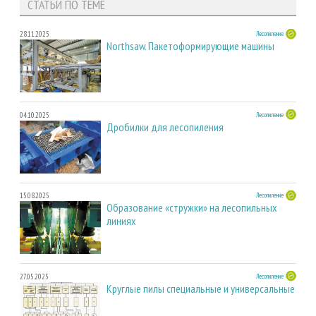
СТАТЬИ ПО ТЕМЕ
28.11.2025
Лесопиление
Northsaw. Пакетоформирующие машины
04.10.2025
Лесопиление
Дробилки для лесопиления
15.08.2025
Лесопиление
Образование «стружки» на лесопильных
линиях
27.05.2025
Лесопиление
Круглые пилы специальные и универсальные