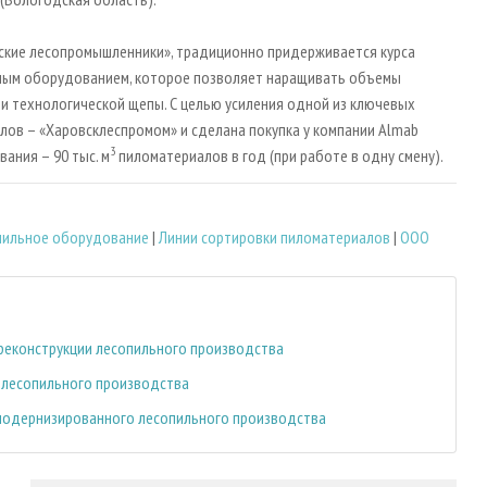
ские лесопромышленники», традиционно придерживается курса
ным оборудованием, которое позволяет наращивать объемы
и технологической щепы. С целью усиления одной из ключевых
лов – «Харовсклеспромом» и сделана покупка у компании Almab
3
ания – 90 тыс. м
пиломатериалов в год (при работе в одну смену).
пильное оборудование
|
Линии сортировки пиломатериалов
|
ООО
к реконструкции лесопильного производства
и лесопильного производства
 модернизированного лесопильного производства