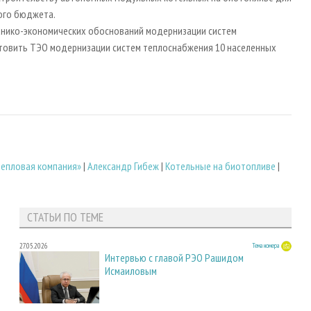
кого бюджета.
хнико-экономических обоснований модернизации систем
отовить ТЭО модернизации систем теплоснабжения 10 населенных
тепловая компания»
|
Александр Гибеж
|
Котельные на биотопливе
|
СТАТЬИ ПО ТЕМЕ
27.05.2026
Тема номера
Интервью с главой РЭО Рашидом
Исмаиловым