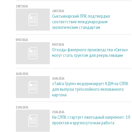
28.07.2026
28.07.2026
Сыктывкарский ЛПК подтвердил
соответствие международным
экологическим стандартам
09.07.2026
09.07.2026
Отходы фанерного производства «Свезы»
могут стать грунтом для рекультивации
16.06.2026
16.06.2026
«Тайга Групп» модернизирует КДМ на СЛПК
для выпуска трёхслойного мелованного
картона
15.06.2026
15.06.2026
На СЛПК стартует ежегодный капремонт: 19
проектов и круглосуточная работа