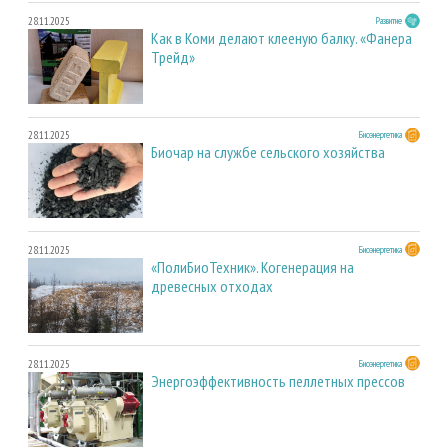
28.11.2025
Развитие
Как в Коми делают клееную балку. «Фанера
Трейд»
28.11.2025
Биоэнергетика
Биочар на службе сельского хозяйства
28.11.2025
Биоэнергетика
«ПолиБиоТехник». Когенерация на
древесных отходах
28.11.2025
Биоэнергетика
Энергоэффективность пеллетных прессов