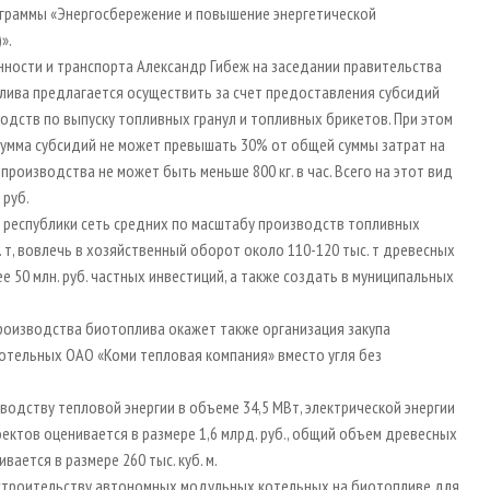
граммы «Энергосбережение и повышение энергетической
)».
нности и транспорта Александр Гибеж на заседании правительства
лива предлагается осуществить за счет предоставления субсидий
одств по выпуску топливных гранул и топливных брикетов. При этом
, сумма субсидий не может превышать 30% от общей суммы затрат на
оизводства не может быть меньше 800 кг. в час. Всего на этот вид
 руб.
 республики сеть средних по масштабу производств топливных
 т, вовлечь в хозяйственный оборот около 110-120 тыс. т древесных
 50 млн. руб. частных инвестиций, а также создать в муниципальных
производства биотоплива окажет также организация закупа
котельных ОАО «Коми тепловая компания» вместо угля без
водству тепловой энергии в объеме 34,5 МВт, электрической энергии
ектов оценивается в размере 1,6 млрд. руб., общий объем древесных
ается в размере 260 тыс. куб. м.
 строительству автономных модульных котельных на биотопливе для