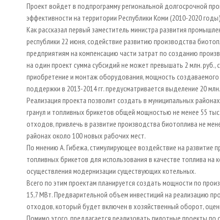
Проект войдет в подпрограмму региональной долгосрочной про
эффективности на территории Республики Коми (2010-2020 годы
Как рассказал первый заместитель министра развития промышле
республики 22 июня, содействие развитию производства биотоп
предприятиям на компенсацию части затрат по созданию произв
на один проект сумма субсидий не может превышать 2 млн. руб.
приобретение и монтаж оборудования, мощность создаваемого пр
поддержки в 2013-2014 гг. предусматривается выделение 20 млн.
Реализация проекта позволит создать в муниципальных районах
гранул и топливных брикетов общей мощностью не менее 55 тыс.
отходов, привлечь в развитие производства биотоплива не менее
районах около 100 новых рабочих мест.
По мнению А. Гибежа, стимулирующее воздействие на развитие 
топливных брикетов для использования в качестве топлива на 
осуществления модернизации существующих котельных.
Всего по этим проектам планируется создать мощности по произ
15,7 МВт. Предварительной объем инвестиций на реализацию про
отходов, который будет включен в хозяйственный оборот, оценив
Помимо этого, предлагается реализовать пилотные проекты по