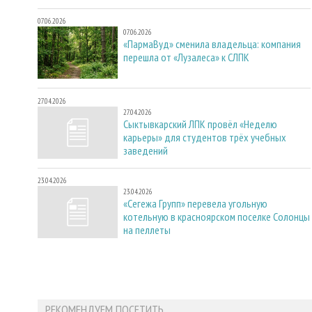
07.06.2026
07.06.2026
«ПармаВуд» сменила владельца: компания
перешла от «Лузалеса» к СЛПК
27.04.2026
27.04.2026
Сыктывкарский ЛПК провёл «Неделю
карьеры» для студентов трёх учебных
заведений
23.04.2026
23.04.2026
«Сегежа Групп» перевела угольную
котельную в красноярском поселке Солонцы
на пеллеты
РЕКОМЕНДУЕМ ПОСЕТИТЬ