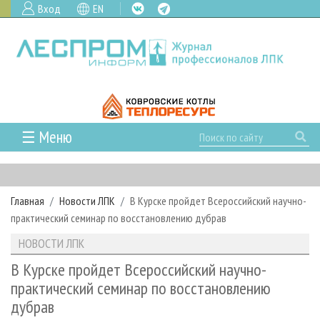
Вход
EN
☰ Меню
ГЛАВНАЯ
РУБРИКИ И ТЕМЫ
Главная
Новости ЛПК
В Курске пройдет Всероссийский научно-
РУБРИКИ ЖУРНАЛА
НОВОСТИ
практический семинар по восстановлению дубрав
ЛЕСНОЕ ХОЗЯЙСТВО
КАЛЕНДАРЬ СОБЫТИЙ
ПРОЕКТЫ ЛПИ
НОВОСТИ ЛПК
ЛЕСОЗАГОТОВКА
НОВОСТИ ЛПК
АНАЛИТИКА
АРХИВ
В Курске пройдет Всероссийский научно-
ЛЕСОПИЛЕНИЕ
НОВОСТИ ЖУРНАЛА
ПРЕДПРИЯТИЯ ЛПК
АРХИВ ЖУРНАЛОВ
практический семинар по восстановлению
О ЖУРНАЛЕ
дубрав
ДЕРЕВООБРАБОТКА
НОВОСТИ КОМПАНИЙ
ЛЕСНЫЕ РЕГИОНЫ РОССИИ
СТАТЬИ
ПОДПИСКА
РЕКЛАМОДАТЕЛЯМ