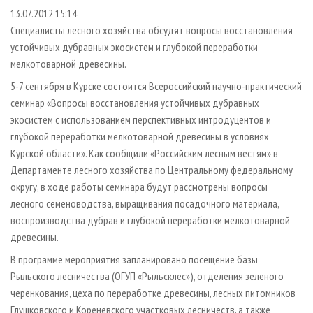
СУШКА ДРЕВЕСИНЫ
ПЕРСОНЫ
КОНТАКТЫ
РЕКЛАМА
13.07.2012 15:14
Специалисты лесного хозяйства обсудят вопросы восстановления
ПРОИЗВОДСТВО ДРЕВЕСНЫХ ПЛИТ
МОБИЛЬНЫЕ ВЫСТАВКИ
РЕКЛАМА НА САЙТЕ
устойчивых дубравных экосистем и глубокой переработки
ДЕРЕВЯННОЕ ДОМОСТРОЕНИЕ
ОФИЦИАЛЬНЫЕ ДЕЛЕГАЦИИ
мелкотоварной древесины.
ПРОИЗВОДСТВО МЕБЕЛИ
ПРИОРИТЕТНЫЕ ИНВЕСТПРОЕКТЫ
5-7 сентября в Курске состоится Всероссийский научно-практический
БИОЭНЕРГЕТИКА
RUSSIAN FORESTRY REVIEW
семинар «Вопросы восстановления устойчивых дубравных
экосистем с использованием перспективных интродуцентов и
ЦБП
ГАЗЕТА ЛЕСПРОМФОРУМ
глубокой переработки мелкотоварной древесины в условиях
ИНСТРУМЕНТ И МАТЕРИАЛЫ
БИБЛИОТЕКА СПЕЦИАЛИСТА
Курской области». Как сообщили «Российским лесным вестям» в
Департаменте лесного хозяйства по Центральному федеральному
округу, в ходе работы семинара будут рассмотрены вопросы
лесного семеноводства, выращивания посадочного материала,
воспроизводства дубрав и глубокой переработки мелкотоварной
древесины.
В программе мероприятия запланировано посещение базы
Рыльского лесничества (ОГУП «Рыльсклес»), отделения зеленого
черенкования, цеха по переработке древесины, лесных питомников
Глушковского и Кореневского участковых лесничеств, а также