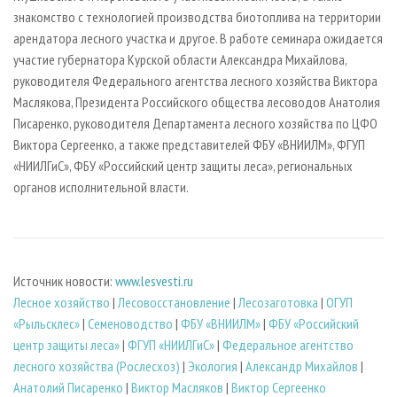
знакомство с технологией производства биотоплива на территории
арендатора лесного участка и другое. В работе семинара ожидается
участие губернатора Курской области Александра Михайлова,
руководителя Федерального агентства лесного хозяйства Виктора
Маслякова, Президента Российского общества лесоводов Анатолия
Писаренко, руководителя Департамента лесного хозяйства по ЦФО
Виктора Сергеенко, а также представителей ФБУ «ВНИИЛМ», ФГУП
«НИИЛГиС», ФБУ «Российский центр защиты леса», региональных
органов исполнительной власти.
Источник новости:
www.lesvesti.ru
Лесное хозяйство
|
Лесовосстановление
|
Лесозаготовка
|
ОГУП
«Рыльсклес»
|
Семеноводство
|
ФБУ «ВНИИЛМ»
|
ФБУ «Российский
центр защиты леса»
|
ФГУП «НИИЛГиС»
|
Федеральное агентство
лесного хозяйства (Рослесхоз)
|
Экология
|
Александр Михайлов
|
Анатолий Писаренко
|
Виктор Масляков
|
Виктор Сергеенко