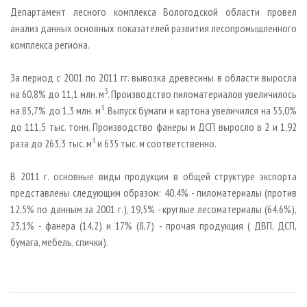
СУШКА ДРЕВЕСИНЫ
ПЕРСОНЫ
КОНТАКТЫ
РЕКЛАМА
Департамент лесного комплекса Вологодской области провел
анализ данных основных показателей развития лесопромышленного
ПРОИЗВОДСТВО ДРЕВЕСНЫХ ПЛИТ
МОБИЛЬНЫЕ ВЫСТАВКИ
РЕКЛАМА НА САЙТЕ
комплекса региона.
ДЕРЕВЯННОЕ ДОМОСТРОЕНИЕ
ОФИЦИАЛЬНЫЕ ДЕЛЕГАЦИИ
ПРОИЗВОДСТВО МЕБЕЛИ
За период с 2001 по 2011 гг. вывозка древесины в области выросла
ПРИОРИТЕТНЫЕ ИНВЕСТПРОЕКТЫ
3
на 60,8% до 11,1 млн. м
. Производство пиломатериалов увеличилось
БИОЭНЕРГЕТИКА
RUSSIAN FORESTRY REVIEW
3
на 85,7% до 1,3 млн. м
. Выпуск бумаги и картона увеличился на 55,0%
ЦБП
ГАЗЕТА ЛЕСПРОМФОРУМ
до 111,5 тыс. тонн. Производство фанеры и ДСП выросло в 2 и 1,92
3
раза до 263,3 тыс. м
и 635 тыс. м соответственно.
ИНСТРУМЕНТ И МАТЕРИАЛЫ
БИБЛИОТЕКА СПЕЦИАЛИСТА
В 2011 г. основные виды продукции в общей структуре экспорта
представлены следующим образом: 40,4% - пиломатериалы (против
12,5% по данным за 2001 г.), 19,5% - круглые лесоматериалы (64,6%),
23,1% - фанера (14,2) и 17% (8,7) - прочая продукция ( ДВП, ДСП,
бумага, мебель, спички).