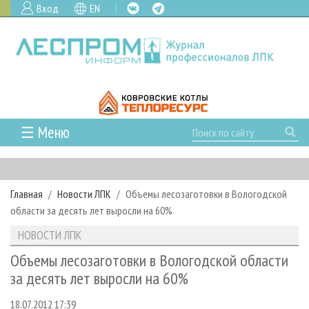
Вход
EN
☰ Меню
ГЛАВНАЯ
РУБРИКИ И ТЕМЫ
Главная
Новости ЛПК
Объемы лесозаготовки в Вологодской
РУБРИКИ ЖУРНАЛА
НОВОСТИ
области за десять лет выросли на 60%
ЛЕСНОЕ ХОЗЯЙСТВО
КАЛЕНДАРЬ СОБЫТИЙ
ПРОЕКТЫ ЛПИ
НОВОСТИ ЛПК
ЛЕСОЗАГОТОВКА
НОВОСТИ ЛПК
АНАЛИТИКА
АРХИВ
Объемы лесозаготовки в Вологодской области
ЛЕСОПИЛЕНИЕ
НОВОСТИ ЖУРНАЛА
ПРЕДПРИЯТИЯ ЛПК
АРХИВ ЖУРНАЛОВ
за десять лет выросли на 60%
О ЖУРНАЛЕ
ДЕРЕВООБРАБОТКА
НОВОСТИ КОМПАНИЙ
ЛЕСНЫЕ РЕГИОНЫ РОССИИ
СТАТЬИ
ПОДПИСКА
РЕКЛАМОДАТЕЛЯМ
18.07.2012 17:39