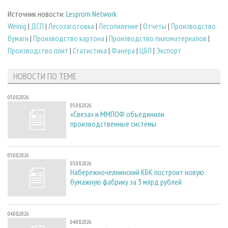
Источник новости:
Lesprom Network
Weinig
|
ДСП
|
Лесозаготовка
|
Лесопиление
|
Отчеты
|
Производство
бумаги
|
Производство картона
|
Производство пиломатериалов
|
Производство плит
|
Статистика
|
Фанера
|
ЦБП
|
Экспорт
НОВОСТИ ПО ТЕМЕ
05.08.2026
05.08.2026
«Свеза» и ММПОФ объединили
производственные системы
05.08.2026
05.08.2026
Набережночелнинский КБК построит новую
бумажную фабрику за 3 млрд рублей
04.08.2026
04.08.2026