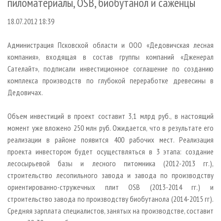
пиломатериалы, OSB, биобутанол и саженцы
СУШКА ДРЕВЕСИНЫ
ПЕРСОНЫ
КОНТАКТЫ
РЕКЛАМА
18.07.2012 18:39
ПРОИЗВОДСТВО ДРЕВЕСНЫХ ПЛИТ
МОБИЛЬНЫЕ ВЫСТАВКИ
РЕКЛАМА НА САЙТЕ
ДЕРЕВЯННОЕ ДОМОСТРОЕНИЕ
ОФИЦИАЛЬНЫЕ ДЕЛЕГАЦИИ
Администрация Псковской области и ООО «Дедовичская лесная
ПРОИЗВОДСТВО МЕБЕЛИ
ПРИОРИТЕТНЫЕ ИНВЕСТПРОЕКТЫ
компания», входящая в состав группы компаний «Дженерал
Сателайт», подписали инвестиционное соглашение по созданию
БИОЭНЕРГЕТИКА
RUSSIAN FORESTRY REVIEW
комплекса производств по глубокой переработке древесины в
ЦБП
ГАЗЕТА ЛЕСПРОМФОРУМ
Дедовичах.
ИНСТРУМЕНТ И МАТЕРИАЛЫ
БИБЛИОТЕКА СПЕЦИАЛИСТА
Объем инвестиций в проект составит 3,1 млрд руб., в настоящий
момент уже вложено 250 млн руб. Ожидается, что в результате его
реализации в районе появится 400 рабочих мест. Реализация
проекта инвестором будет осуществляться в 3 этапа: создание
лесосырьевой базы и лесного питомника (2012-2013 гг.),
строительство лесопильного завода и завода по производству
ориентированно-стружечных плит OSB (2013-2014 гг.) и
строительство завода по производству биобутанола (2014-2015 гг).
Средняя зарплата специалистов, занятых на производстве, составит