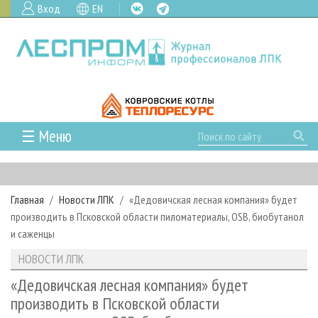
Вход
EN
☰ Меню
ГЛАВНАЯ
РУБРИКИ И ТЕМЫ
Главная
Новости ЛПК
«Дедовичская лесная компания» будет
РУБРИКИ ЖУРНАЛА
НОВОСТИ
производить в Псковской области пиломатериалы, OSB, биобутанол
ЛЕСНОЕ ХОЗЯЙСТВО
КАЛЕНДАРЬ СОБЫТИЙ
и саженцы
ПРОЕКТЫ ЛПИ
ЛЕСОЗАГОТОВКА
НОВОСТИ ЛПК
АНАЛИТИКА
НОВОСТИ ЛПК
АРХИВ
ЛЕСОПИЛЕНИЕ
НОВОСТИ ЖУРНАЛА
ПРЕДПРИЯТИЯ ЛПК
АРХИВ ЖУРНАЛОВ
«Дедовичская лесная компания» будет
О ЖУРНАЛЕ
производить в Псковской области
ДЕРЕВООБРАБОТКА
НОВОСТИ КОМПАНИЙ
ЛЕСНЫЕ РЕГИОНЫ РОССИИ
СТАТЬИ
ПОДПИСКА
РЕКЛАМОДАТЕЛЯМ