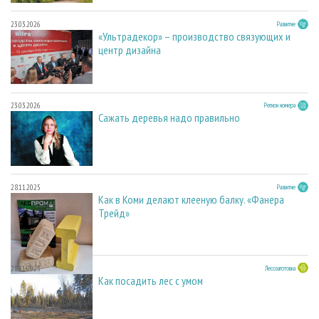
23.03.2026
Развитие
«Ультрадекор» – производство связующих и
центр дизайна
23.03.2026
Регион номера
Сажать деревья надо правильно
28.11.2025
Развитие
Как в Коми делают клееную балку. «Фанера
Трейд»
28.11.2025
Лесозаготовка
Как посадить лес с умом