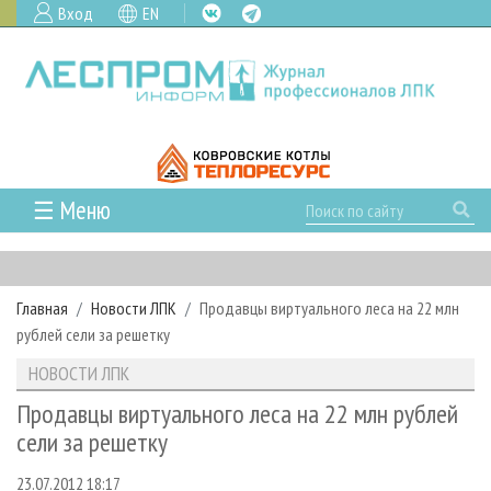
Вход
EN
☰ Меню
ГЛАВНАЯ
РУБРИКИ И ТЕМЫ
Главная
Новости ЛПК
Продавцы виртуального леса на 22 млн
РУБРИКИ ЖУРНАЛА
НОВОСТИ
рублей сели за решетку
ЛЕСНОЕ ХОЗЯЙСТВО
КАЛЕНДАРЬ СОБЫТИЙ
ПРОЕКТЫ ЛПИ
НОВОСТИ ЛПК
ЛЕСОЗАГОТОВКА
НОВОСТИ ЛПК
АНАЛИТИКА
АРХИВ
Продавцы виртуального леса на 22 млн рублей
ЛЕСОПИЛЕНИЕ
НОВОСТИ ЖУРНАЛА
ПРЕДПРИЯТИЯ ЛПК
АРХИВ ЖУРНАЛОВ
сели за решетку
О ЖУРНАЛЕ
ДЕРЕВООБРАБОТКА
НОВОСТИ КОМПАНИЙ
ЛЕСНЫЕ РЕГИОНЫ РОССИИ
СТАТЬИ
ПОДПИСКА
РЕКЛАМОДАТЕЛЯМ
23.07.2012 18:17