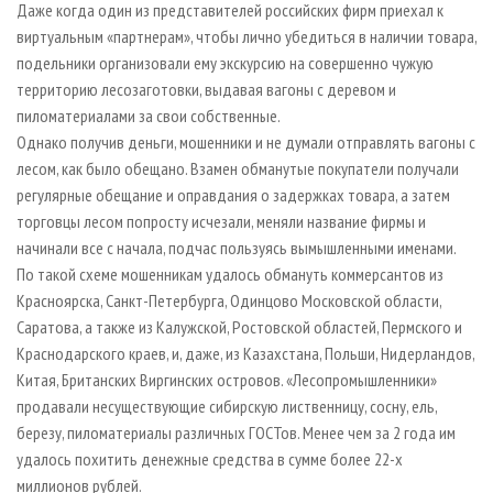
Даже когда один из представителей российских фирм приехал к
виртуальным «партнерам», чтобы лично убедиться в наличии товара,
подельники организовали ему экскурсию на совершенно чужую
территорию лесозаготовки, выдавая вагоны с деревом и
пиломатериалами за свои собственные.
Однако получив деньги, мошенники и не думали отправлять вагоны с
лесом, как было обещано. Взамен обманутые покупатели получали
регулярные обещание и оправдания о задержках товара, а затем
торговцы лесом попросту исчезали, меняли название фирмы и
начинали все с начала, подчас пользуясь вымышленными именами.
По такой схеме мошенникам удалось обмануть коммерсантов из
Красноярска, Санкт-Петербурга, Одинцово Московской области,
Саратова, а также из Калужской, Ростовской областей, Пермского и
Краснодарского краев, и, даже, из Казахстана, Польши, Нидерландов,
Китая, Британских Виргинских островов. «Лесопромышленники»
продавали несуществующие сибирскую лиственницу, сосну, ель,
березу, пиломатериалы различных ГОСТов. Менее чем за 2 года им
удалось похитить денежные средства в сумме более 22-х
миллионов рублей.