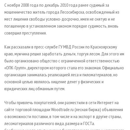
СУШКА ДРЕВЕСИНЫ
ПЕРСОНЫ
КОНТАКТЫ
РЕКЛАМА
С ноября 2008 года по декабрь 2010 года ранее судимый за
мошенничество житель города Лесосибирска, освобожденный из
ПРОИЗВОДСТВО ДРЕВЕСНЫХ ПЛИТ
МОБИЛЬНЫЕ ВЫСТАВКИ
РЕКЛАМА НА САЙТЕ
мест лишения свободы условно-досрочно, имея не снятую и не
ДЕРЕВЯННОЕ ДОМОСТРОЕНИЕ
ОФИЦИАЛЬНЫЕ ДЕЛЕГАЦИИ
погашенную в установленном законом порядке судимость, вновь
ПРОИЗВОДСТВО МЕБЕЛИ
совершил преступления.
ПРИОРИТЕТНЫЕ ИНВЕСТПРОЕКТЫ
БИОЭНЕРГЕТИКА
RUSSIAN FORESTRY REVIEW
Как рассказали в пресс-службе ГУ МВД России по Красноярскому
ЦБП
ГАЗЕТА ЛЕСПРОМФОРУМ
краю, мужчина решил заработать деньги, торгуя лесом. Для этого им
было организовано общество с ограниченной ответственностью
ИНСТРУМЕНТ И МАТЕРИАЛЫ
БИБЛИОТЕКА СПЕЦИАЛИСТА
«ОПК-Групп», директором которого стала его знакомая. Официально
организация занималась реализацией леса и пиломатериалов, но
основной целью являлось хищение денег у физических и
юридических лиц обманным путем.
Чтобы привлечь покупателей, они разместили в сети Интернет на
сайте торговой площадки Woodtrade.ru (лесная биржа) объявления
о возможности поставки, в том числе и на экспорт в другие страны,
лесоматериалов различного вида, размера и ГОСТа.