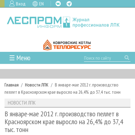
Вход
EN
☰ Меню
ГЛАВНАЯ
РУБРИКИ И ТЕМЫ
Главная
Новости ЛПК
В январе-мае 2012 г. производство
РУБРИКИ ЖУРНАЛА
НОВОСТИ
пеллет в Красноярском крае выросло на 26,4% до 37,4 тыс. тонн
ЛЕСНОЕ ХОЗЯЙСТВО
КАЛЕНДАРЬ СОБЫТИЙ
ПРОЕКТЫ ЛПИ
НОВОСТИ ЛПК
ЛЕСОЗАГОТОВКА
НОВОСТИ ЛПК
АНАЛИТИКА
АРХИВ
В январе-мае 2012 г. производство пеллет в
ЛЕСОПИЛЕНИЕ
НОВОСТИ ЖУРНАЛА
ПРЕДПРИЯТИЯ ЛПК
АРХИВ ЖУРНАЛОВ
Красноярском крае выросло на 26,4% до 37,4
О ЖУРНАЛЕ
тыс. тонн
ДЕРЕВООБРАБОТКА
НОВОСТИ КОМПАНИЙ
ЛЕСНЫЕ РЕГИОНЫ РОССИИ
СТАТЬИ
ПОДПИСКА
РЕКЛАМОДАТЕЛЯМ