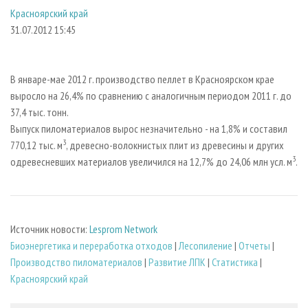
СУШКА ДРЕВЕСИНЫ
ПЕРСОНЫ
КОНТАКТЫ
РЕКЛАМА
Красноярский край
31.07.2012 15:45
ПРОИЗВОДСТВО ДРЕВЕСНЫХ ПЛИТ
МОБИЛЬНЫЕ ВЫСТАВКИ
РЕКЛАМА НА САЙТЕ
ДЕРЕВЯННОЕ ДОМОСТРОЕНИЕ
ОФИЦИАЛЬНЫЕ ДЕЛЕГАЦИИ
ПРОИЗВОДСТВО МЕБЕЛИ
ПРИОРИТЕТНЫЕ ИНВЕСТПРОЕКТЫ
В январе-мае 2012 г. производство пеллет в Красноярском крае
выросло на 26,4% по сравнению с аналогичным периодом 2011 г. до
БИОЭНЕРГЕТИКА
RUSSIAN FORESTRY REVIEW
37,4 тыс. тонн.
ЦБП
ГАЗЕТА ЛЕСПРОМФОРУМ
Выпуск пиломатериалов вырос незначительно - на 1,8% и составил
3
770,12 тыс. м
, древесно-волокнистых плит из древесины и других
ИНСТРУМЕНТ И МАТЕРИАЛЫ
БИБЛИОТЕКА СПЕЦИАЛИСТА
3
одревесневших материалов увеличился на 12,7% до 24,06 млн усл. м
.
Источник новости:
Lesprom Network
Биoэнергетика и переработка отходов
|
Лесопиление
|
Отчеты
|
Производство пиломатериалов
|
Развитие ЛПК
|
Статистика
|
Красноярский край