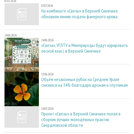
07.07.2026
07.07.2026
На комбинате «Свезы» в Верхней Синячихе
обновили линию подачи фанерного кряжа
24.06.2026
24.06.2026
«Свеза», УГЛТУ и Минприроды будут курировать
лесной класс в Верхней Синячихе
15.06.2026
15.06.2026
Объём незаконных рубок на Среднем Урале
снизился на 34% благодаря дронам и спутникам
14.05.2026
14.05.2026
Проект «Свезы» в Верхней Синячихе попал в
сборник лучших молодёжных практик
Свердловской области