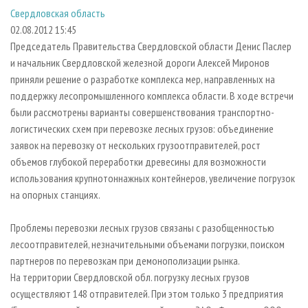
СУШКА ДРЕВЕСИНЫ
ПЕРСОНЫ
КОНТАКТЫ
РЕКЛАМА
Свердловская область
02.08.2012 15:45
ПРОИЗВОДСТВО ДРЕВЕСНЫХ ПЛИТ
МОБИЛЬНЫЕ ВЫСТАВКИ
РЕКЛАМА НА САЙТЕ
Председатель Правительства Свердловской области Денис Паслер
ДЕРЕВЯННОЕ ДОМОСТРОЕНИЕ
ОФИЦИАЛЬНЫЕ ДЕЛЕГАЦИИ
и начальник Свердловской железной дороги Алексей Миронов
ПРОИЗВОДСТВО МЕБЕЛИ
ПРИОРИТЕТНЫЕ ИНВЕСТПРОЕКТЫ
приняли решение о разработке комплекса мер, направленных на
поддержку лесопромышленного комплекса области. В ходе встречи
БИОЭНЕРГЕТИКА
RUSSIAN FORESTRY REVIEW
были рассмотрены варианты совершенствования транспортно-
ЦБП
ГАЗЕТА ЛЕСПРОМФОРУМ
логистических схем при перевозке лесных грузов: объединение
заявок на перевозку от нескольких грузоотправителей, рост
ИНСТРУМЕНТ И МАТЕРИАЛЫ
БИБЛИОТЕКА СПЕЦИАЛИСТА
объемов глубокой переработки древесины для возможности
использования крупнотоннажных контейнеров, увеличение погрузок
на опорных станциях.
Проблемы перевозки лесных грузов связаны с разобщенностью
лесоотправителей, незначительными объемами погрузки, поиском
партнеров по перевозкам при демонополизации рынка.
На территории Свердловской обл. погрузку лесных грузов
осуществляют 148 отправителей. При этом только 3 предприятия