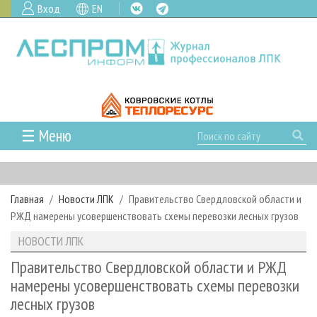
Вход
EN
☰ Меню
ГЛАВНАЯ
РУБРИКИ И ТЕМЫ
Главная
Новости ЛПК
Правительство Свердловской области и
РУБРИКИ ЖУРНАЛА
НОВОСТИ
РЖД намерены усовершенствовать схемы перевозки лесных грузов
ЛЕСНОЕ ХОЗЯЙСТВО
КАЛЕНДАРЬ СОБЫТИЙ
ПРОЕКТЫ ЛПИ
НОВОСТИ ЛПК
ЛЕСОЗАГОТОВКА
НОВОСТИ ЛПК
АНАЛИТИКА
АРХИВ
Правительство Свердловской области и РЖД
ЛЕСОПИЛЕНИЕ
НОВОСТИ ЖУРНАЛА
ПРЕДПРИЯТИЯ ЛПК
АРХИВ ЖУРНАЛОВ
намерены усовершенствовать схемы перевозки
О ЖУРНАЛЕ
лесных грузов
ДЕРЕВООБРАБОТКА
НОВОСТИ КОМПАНИЙ
ЛЕСНЫЕ РЕГИОНЫ РОССИИ
СТАТЬИ
ПОДПИСКА
РЕКЛАМОДАТЕЛЯМ