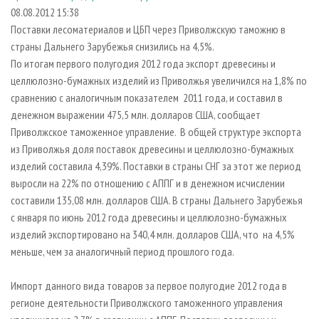
СУШКА ДРЕВЕСИНЫ
ПЕРСОНЫ
КОНТАКТЫ
РЕКЛАМА
08.08.2012 15:38
Поставки лесоматериалов и ЦБП через Приволжскую таможню в
ПРОИЗВОДСТВО ДРЕВЕСНЫХ ПЛИТ
МОБИЛЬНЫЕ ВЫСТАВКИ
РЕКЛАМА НА САЙТЕ
страны Дальнего Зарубежья снизились на 4,5%.
ДЕРЕВЯННОЕ ДОМОСТРОЕНИЕ
ОФИЦИАЛЬНЫЕ ДЕЛЕГАЦИИ
По итогам первого полугодия 2012 года экспорт древесины и
ПРОИЗВОДСТВО МЕБЕЛИ
целлюлозно-бумажных изделий из Приволжья увеличился на 1,8% по
ПРИОРИТЕТНЫЕ ИНВЕСТПРОЕКТЫ
сравнению с аналогичным показателем 2011 года, и составил в
БИОЭНЕРГЕТИКА
RUSSIAN FORESTRY REVIEW
денежном выражении 475,5 млн. долларов США, сообщает
ЦБП
ГАЗЕТА ЛЕСПРОМФОРУМ
Приволжское таможенное управление. В общей структуре экспорта
из Приволжья доля поставок древесины и целлюлозно-бумажных
ИНСТРУМЕНТ И МАТЕРИАЛЫ
БИБЛИОТЕКА СПЕЦИАЛИСТА
изделий составила 4,39%. Поставки в страны СНГ за этот же период
выросли на 22% по отношению с АППГ и в денежном исчислении
составили 135,08 млн. долларов США. В страны Дальнего Зарубежья
с января по июнь 2012 года древесины и целлюлозно-бумажных
изделий экспортировано на 340,4 млн. долларов США, что на 4,5%
меньше, чем за аналогичный период прошлого года.
Импорт данного вида товаров за первое полугодие 2012 года в
регионе деятельности Приволжского таможенного управления