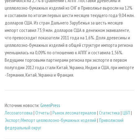
увеличился на 2,7% в сравнении с АППГ. Поставки древесины и
целлюлозно-бумажных изделий из СНГ в Приволжье выросли на 12%
и составили по итогам первых шести месяцев текущего года 9,04 млн.
долларов США. Из стран Дальнего Зарубежья за шесть месяцев
импорт составил 73,9 млн. долларов США в денежном эквиваленте,
что превосходит показатели 2011 года на 1,6%. Доля древесины и
целлюлозно-бумажных изделий в общей структуре импорта региона
уменьшилась на 0,09% по отношению к АППГ и составила 1,56%.
Ведущими торговыми партнерами региона при экспорте в первом
полугодии 2012 года стали Китай, Украина, Индия и США, при импорте
- Германия, Китай, Украина и Франция.
Источник новости:
GreenPress
Лесозаготовка
|
Отчеты
|
Рынок лесоматериалов
|
Статистика
|
ЦБП
|
Экспорт/Импорт целлюлозно-бумажных изделий
|
Приволжский
федеральный округ