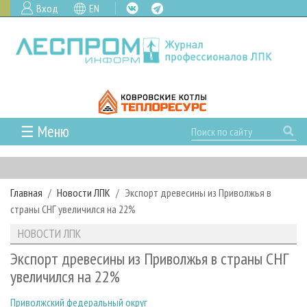
Вход
EN
☰ Меню
ГЛАВНАЯ
РУБРИКИ И ТЕМЫ
Главная
Новости ЛПК
Экспорт древесины из Приволжья в
РУБРИКИ ЖУРНАЛА
НОВОСТИ
страны СНГ увеличился на 22%
ЛЕСНОЕ ХОЗЯЙСТВО
КАЛЕНДАРЬ СОБЫТИЙ
ПРОЕКТЫ ЛПИ
НОВОСТИ ЛПК
ЛЕСОЗАГОТОВКА
НОВОСТИ ЛПК
АНАЛИТИКА
АРХИВ
Экспорт древесины из Приволжья в страны СНГ
ЛЕСОПИЛЕНИЕ
НОВОСТИ ЖУРНАЛА
ПРЕДПРИЯТИЯ ЛПК
АРХИВ ЖУРНАЛОВ
увеличился на 22%
О ЖУРНАЛЕ
ДЕРЕВООБРАБОТКА
НОВОСТИ КОМПАНИЙ
ЛЕСНЫЕ РЕГИОНЫ РОССИИ
СТАТЬИ
ПОДПИСКА
РЕКЛАМОДАТЕЛЯМ
Приволжский федеральный округ