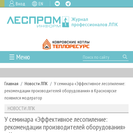
Вход
EN
☰ Меню
ГЛАВНАЯ
РУБРИКИ И ТЕМЫ
Главная
Новости ЛПК
У семинара «Эффективное лесопиление:
РУБРИКИ ЖУРНАЛА
НОВОСТИ
рекомендации производителей оборудования» в Красноярске
ЛЕСНОЕ ХОЗЯЙСТВО
КАЛЕНДАРЬ СОБЫТИЙ
появился модератор
ПРОЕКТЫ ЛПИ
ЛЕСОЗАГОТОВКА
НОВОСТИ ЛПК
АНАЛИТИКА
НОВОСТИ ЛПК
АРХИВ
ЛЕСОПИЛЕНИЕ
НОВОСТИ ЖУРНАЛА
ПРЕДПРИЯТИЯ ЛПК
АРХИВ ЖУРНАЛОВ
У семинара «Эффективное лесопиление:
О ЖУРНАЛЕ
рекомендации производителей оборудования»
ДЕРЕВООБРАБОТКА
НОВОСТИ КОМПАНИЙ
ЛЕСНЫЕ РЕГИОНЫ РОССИИ
СТАТЬИ
ПОДПИСКА
РЕКЛАМОДАТЕЛЯМ