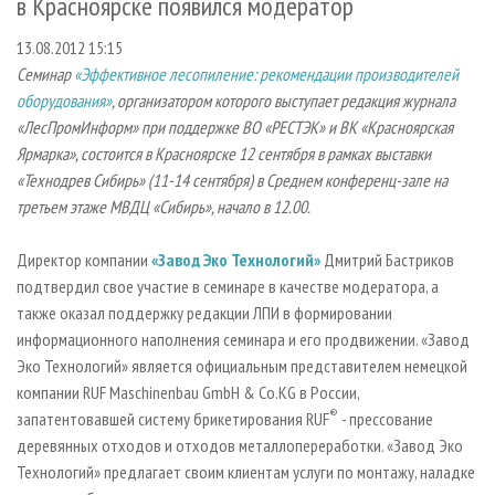
в Красноярске появился модератор
СУШКА ДРЕВЕСИНЫ
ПЕРСОНЫ
КОНТАКТЫ
РЕКЛАМА
13.08.2012 15:15
ПРОИЗВОДСТВО ДРЕВЕСНЫХ ПЛИТ
МОБИЛЬНЫЕ ВЫСТАВКИ
РЕКЛАМА НА САЙТЕ
Семинар
«Эффективное лесопиление: рекомендации производителей
ДЕРЕВЯННОЕ ДОМОСТРОЕНИЕ
ОФИЦИАЛЬНЫЕ ДЕЛЕГАЦИИ
оборудования»
, организатором которого выступает редакция журнала
ПРОИЗВОДСТВО МЕБЕЛИ
ПРИОРИТЕТНЫЕ ИНВЕСТПРОЕКТЫ
«ЛесПромИнформ» при поддержке ВО «РЕСТЭК» и ВК «Красноярская
Ярмарка», состоится в Красноярске 12 сентября в рамках выставки
БИОЭНЕРГЕТИКА
RUSSIAN FORESTRY REVIEW
«Технодрев Сибирь» (11-14 сентября) в Среднем конференц-зале на
ЦБП
ГАЗЕТА ЛЕСПРОМФОРУМ
третьем этаже МВДЦ «Сибирь», начало в 12.00.
ИНСТРУМЕНТ И МАТЕРИАЛЫ
БИБЛИОТЕКА СПЕЦИАЛИСТА
Директор компании
«Завод Эко Технологий»
Дмитрий Бастриков
подтвердил свое участие в семинаре в качестве модератора, а
также оказал поддержку редакции ЛПИ в формировании
информационного наполнения семинара и его продвижении. «Завод
Эко Технологий» является официальным представителем немецкой
компании RUF Maschinenbau GmbH & Co.KG в России,
®
запатентовавшей систему брикетирования RUF
- прессование
деревянных отходов и отходов металлопереработки. «Завод Эко
Технологий» предлагает своим клиентам услуги по монтажу, наладке