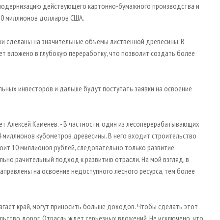
 модернизацию действующего картонно-бумажного производства и
80 миллионов долларов США.
вки сделаны на значительные объемы лиственной древесины. В
т вложено в глубокую переработку, что позволит создать более
ьных инвесторов и дальше будут поступать заявки на освоение
ет Алексей Каменев. - В частности, один из лесоперерабатывающих
4 миллионов кубометров древесины. В него входит строительство
стоит 10 миллионов рублей, следовательно только развитие
льно рачительный подход к развитию отрасли. На мой взгляд, в
направлены на освоение недоступного лесного ресурса, тем более
гает край, могут приносить больше доходов. Чтобы сделать этот
льство дорог. Отрасль ждет серьезных вложений. Не исключено, что