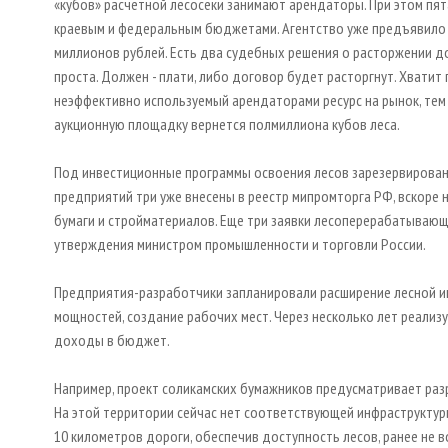
«кубов» расчетной лесосеки занимают арендаторы. При этом пя
краевым и федеральным бюджетами. Агентство уже предъявило
миллионов рублей. Есть два судебных решения о расторжении до
проста. Должен - плати, либо договор будет расторгнут. Хвати
неэффективно используемый арендаторами ресурс на рынок, тем 
аукционную площадку вернется полмиллиона кубов леса.
Под инвестиционные программы освоения лесов зарезервировано
предприятий три уже внесены в реестр мипромторга РФ, вскоре 
бумаги и стройматериалов. Еще три заявки лесоперерабатывающ
утверждения министром промышленности и торговли России.
Предприятия-разработчики запланировали расширение лесной и
мощностей, создание рабочих мест. Через несколько лет реали
доходы в бюджет.
Например, проект соликамских бумажников предусматривает раз
На этой территории сейчас нет соответствующей инфраструктур
10 километров дороги, обеспечив доступность лесов, ранее не 