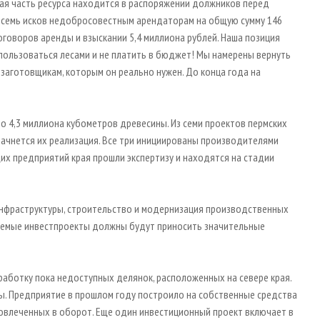
тая часть ресурса находится в распоряжении должников перед
 семь исков недобросовестным арендаторам на общую сумму 146
говоров аренды и взыскании 5,4 миллиона рублей. Наша позиция
т пользоваться лесами и не платить в бюджет! Мы намерены вернуть
заготовщикам, которым он реально нужен. До конца года на
 4,3 миллиона кубометров древесины. Из семи проектов пермских
начнется их реализация. Все три инициированы производителями
их предприятий края прошли экспертизу и находятся на стадии
нфраструктуры, строительство и модернизация производственных
зуемые инвестпроекты должны будут приносить значительные
работку пока недоступных делянок, расположенных на севере края.
ы. Предприятие в прошлом году построило на собственные средства
вовлеченных в оборот. Еще один инвестиционный проект включает в