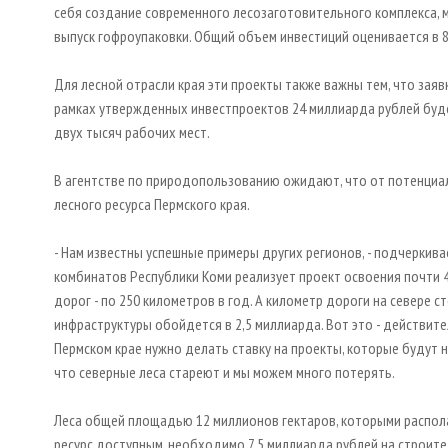
себя создание современного лесозаготовительного комплекса,
выпуск гофроупаковки. Общий объем инвестиций оценивается в 
Для лесной отрасли края эти проекты также важны тем, что зая
рамках утвержденных инвестпроектов 24 миллиарда рублей буде
двух тысяч рабочих мест.
В агентстве по природопользованию ожидают, что от потенциал
лесного ресурса Пермского края.
- Нам известны успешные примеры других регионов, - подчеркива
комбинатов Республики Коми реализует проект освоения почти 
дорог - по 250 километров в год. А километр дороги на севере 
инфраструктуры обойдется в 2,5 миллиарда. Вот это - действите
Пермском крае нужно делать ставку на проекты, которые будут 
что северные леса стареют и мы можем много потерять.
Леса общей площадью 12 миллионов гектаров, которыми распола
ресурс доступным, необходимо 7,5 миллиарда рублей на строите