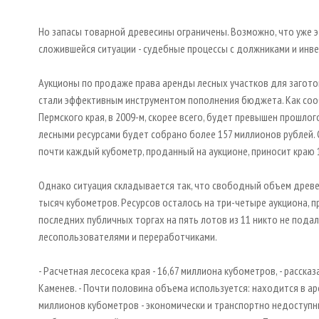
Но запасы товарной древесины ограничены. Возможно, что уже э
сложившейся ситуации - судебные процессы с должниками и инв
Аукционы по продаже права аренды лесных участков для загото
стали эффективным инструментом пополнения бюджета. Как соо
Пермского края, в 2009-м, скорее всего, будет превышен прошло
лесными ресурсами будет собрано более 157 миллионов рублей. 
почти каждый кубометр, проданный на аукционе, приносит краю 
Однако ситуация складывается так, что свободный объем древе
тысяч кубометров. Ресурсов осталось на три-четыре аукциона, п
последних публичных торгах на пять лотов из 11 никто не пода
лесопользователями и переработчиками.
- Расчетная лесосека края - 16,67 миллиона кубометров, - расс
Каменев. - Почти половина объема используется: находится в а
миллионов кубометров - экономически и транспортно недоступны