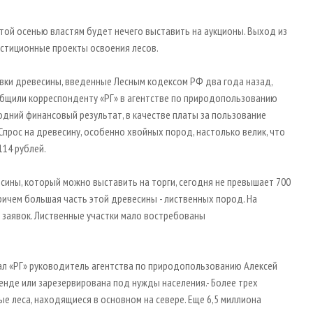
той осенью властям будет нечего выставить на аукционы. Выход из
естиционные проекты освоения лесов.
вки древесины, введенные Лесным кодексом РФ два года назад,
бщили корреспонденту «РГ» в агентстве по природопользованию
годний финансовый результат, в качестве платы за пользование
Спрос на древесину, особенно хвойных пород, настолько велик, что
114 рублей.
сины, который можно выставить на торги, сегодня не превышает 700
ричем большая часть этой древесины - лиственных пород. На
л заявок. Лиственные участки мало востребованы
казал «РГ» руководитель агентства по природопользованию Алексей
ренде или зарезервирована под нужды населения.- Более трех
е леса, находящиеся в основном на севере. Еще 6,5 миллиона