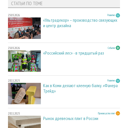
СТАТЬИ ПО ТЕМЕ
23.03.2026
Развитие
«Ультрадекор» – производство связующих
и центр дизайна
23.03.2026
События
«Российский лес» - в тридцатый раз
28.11.2025
Развитие
Как в Коми делают клееную балку. «Фанера
Трейд»
28.11.2025
Производство плит
Рынок древесных плит в России