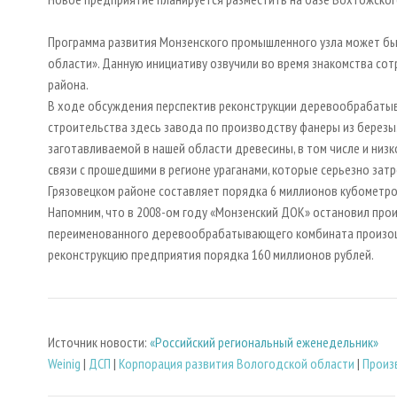
Программа развития Монзенского промышленного узла может бы
области». Данную инициативу озвучили во время знакомства со
района.
В ходе обсуждения перспектив реконструкции деревообрабаты
строительства здесь завода по производству фанеры из березы
заготавливаемой в нашей области древесины, в том числе и низ
связи с прошедшими в регионе ураганами, которые серьезно зат
Грязовецком районе составляет порядка 6 миллионов кубометр
Напомним, что в 2008-ом году «Монзенский ДОК» остановил прои
переименованного деревообрабатывающего комбината произошл
реконструкцию предприятия порядка 160 миллионов рублей.
Источник новости:
«Российский региональный еженедельник»
Weinig
|
ДСП
|
Корпорация развития Вологодской области
|
Произ