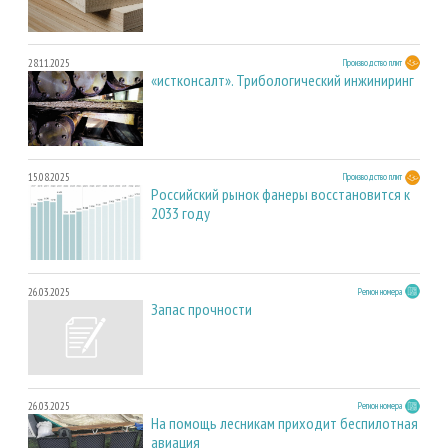
28.11.2025
Производство плит
«истконсалт». Трибологический инжиниринг
15.08.2025
Производство плит
Российский рынок фанеры восстановится к
2033 году
26.03.2025
Регион номера
Запас прочности
26.03.2025
Регион номера
На помощь лесникам приходит беспилотная
авиация