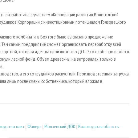
ть разработана с участием «Корпорации развития Вологодской
трудников Корпорации с инвестиционным потенциалом Грязовецкого
вающего комбината в Вохтоге было высказано предложение
. Тем самым предприятие сможет организовать переработку всей
косортной, которая идет на производство ДСП. Это особенно важно в
ронули лесной фонд. Объем древесины на ветровалах только в
ов.
зводство, а его сотрудников распустили. Производственная загрузка
а лишь после смены собственника, который вложил в
водство плит
|
Фанера
|
Монзенский ДОК
|
Вологодская область