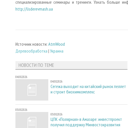
специализированные семинары и тренинги. Узнать больше ин
http://lisderevmash.ua
Источник новости:
AtmWood
Деревообработка
|
Украина
НОВОСТИ ПО ТЕМЕ
04.08.2026
04.08.2026
Сегежа выходит на китайский рынок пеллет
и строит биохимкомплекс
03.08.2026
03.08.2026
ЦПК «Полярная» в Амазаре: инвестпроект
получил поддержку Минвостокразвития