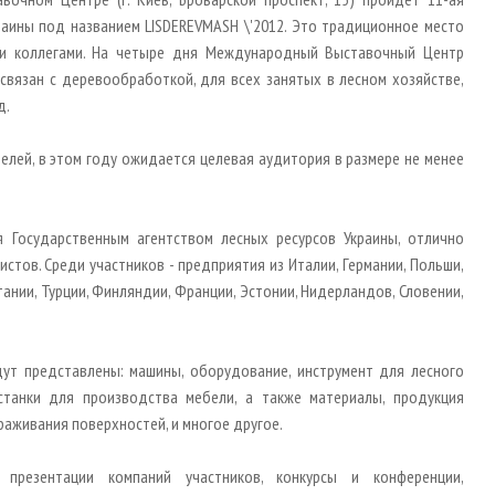
ины под названием LISDEREVMASH \'2012. Это традиционное место
ми коллегами. На четыре дня Международный Выставочный Центр
 связан с деревообработкой, для всех занятых в лесном хозяйстве,
д.
лей, в этом году ожидается целевая аудитория в размере не менее
 Государственным агентством лесных ресурсов Украины, отлично
тов. Среди участников - предприятия из Италии, Германии, Польши,
итании, Турции, Финляндии, Франции, Эстонии, Нидерландов, Словении,
дут представлены: машины, оборудование, инструмент для лесного
станки для производства мебели, а также материалы, продукция
ораживания поверхностей, и многое другое.
презентации компаний участников, конкурсы и конференции,