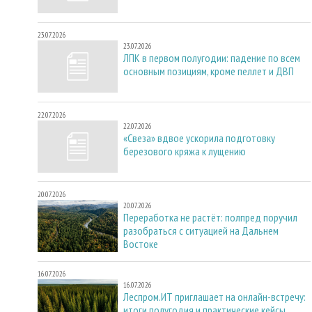
23.07.2026
23.07.2026
ЛПК в первом полугодии: падение по всем
основным позициям, кроме пеллет и ДВП
22.07.2026
22.07.2026
«Свеза» вдвое ускорила подготовку
березового кряжа к лущению
20.07.2026
20.07.2026
Переработка не растёт: полпред поручил
разобраться с ситуацией на Дальнем
Востоке
16.07.2026
16.07.2026
Леспром.ИТ приглашает на онлайн-встречу:
итоги полугодия и практические кейсы