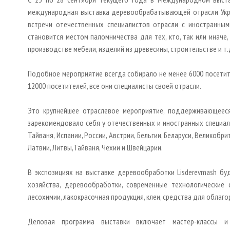
международная выставка деревообрабатывающей отрасли Укра
встречи отечественных специалистов отрасли с иностранны
становится местом паломничества для тех, кто, так или иначе,
производстве мебели, изделий из древесины, строительстве и т.
Подобное мероприятие всегда собирало не менее 6000 посетите
12000 посетителей, все они специалисты своей отрасли.
Это крупнейшее отраслевое мероприятие, поддерживающееся
зарекомендовало себя у отечественных и иностранных специалис
Тайваня, Испании, России, Австрии, Бельгии, Беларуси, Великобр
Латвии, Литвы,Тайваня, Чехии и Швейцарии.
В экспозициях на выставке деревообработки Lisderevmash бу
хозяйства, деревообработки, современные технологические 
лесохимии, лакокрасочная продукция, клеи, средства для облаг
Деловая программа выставки включает мастер-классы и 