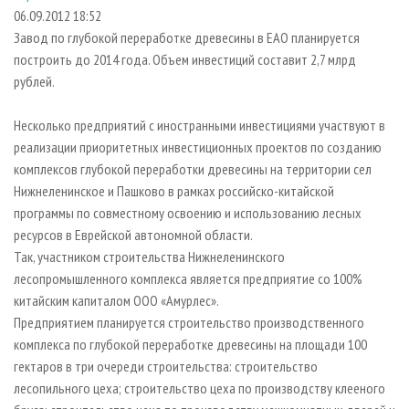
СУШКА ДРЕВЕСИНЫ
ПЕРСОНЫ
КОНТАКТЫ
РЕКЛАМА
06.09.2012 18:52
Завод по глубокой переработке древесины в ЕАО планируется
ПРОИЗВОДСТВО ДРЕВЕСНЫХ ПЛИТ
МОБИЛЬНЫЕ ВЫСТАВКИ
РЕКЛАМА НА САЙТЕ
построить до 2014 года. Объем инвестиций составит 2,7 млрд
ДЕРЕВЯННОЕ ДОМОСТРОЕНИЕ
ОФИЦИАЛЬНЫЕ ДЕЛЕГАЦИИ
рублей.
ПРОИЗВОДСТВО МЕБЕЛИ
ПРИОРИТЕТНЫЕ ИНВЕСТПРОЕКТЫ
Несколько предприятий с иностранными инвестициями участвуют в
БИОЭНЕРГЕТИКА
RUSSIAN FORESTRY REVIEW
реализации приоритетных инвестиционных проектов по созданию
ЦБП
ГАЗЕТА ЛЕСПРОМФОРУМ
комплексов глубокой переработки древесины на территории сел
Нижнеленинское и Пашково в рамках российско-китайской
ИНСТРУМЕНТ И МАТЕРИАЛЫ
БИБЛИОТЕКА СПЕЦИАЛИСТА
программы по совместному освоению и использованию лесных
ресурсов в Еврейской автономной области.
Так, участником строительства Нижнеленинского
лесопромышленного комплекса является предприятие со 100%
китайским капиталом ООО «Амурлес».
Предприятием планируется строительство производственного
комплекса по глубокой переработке древесины на площади 100
гектаров в три очереди строительства: строительство
лесопильного цеха; строительство цеха по производству клееного