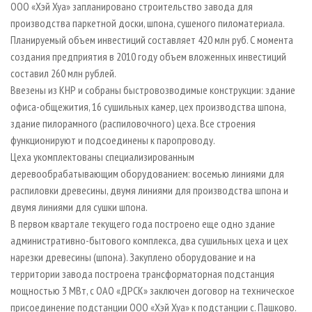
ООО «Хэй Хуа» запланировано строительство завода для
производства паркетной доски, шпона, сушеного пиломатериала.
Планируемый объем инвестиций составляет 420 млн руб. С момента
создания предприятия в 2010 году объем вложенных инвестиций
составил 260 млн рублей.
Ввезены из КНР и собраны быстровозводимые конструкции: здание
офиса-общежития, 16 сушильных камер, цех производства шпона,
здание пилорамного (распиловочного) цеха. Все строения
функционируют и подсоединены к паропроводу.
Цеха укомплектованы специализированным
деревообрабатывающим оборудованием: восемью линиями для
распиловки древесины, двумя линиями для производства шпона и
двумя линиями для сушки шпона.
В первом квартале текущего года построено еще одно здание
административно-бытового комплекса, два сушильных цеха и цех
нарезки древесины (шпона). Закуплено оборудование и на
территории завода построена трансформаторная подстанция
мощностью 3 МВт, с ОАО «ДРСК» заключен договор на техническое
присоединение подстанции ООО «Хэй Хуа» к подстанции с. Пашково.