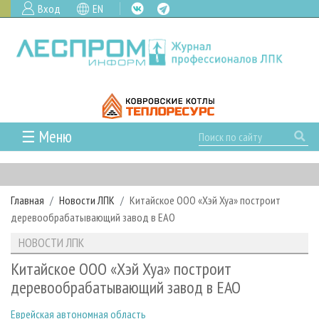
Вход
EN
☰ Меню
ГЛАВНАЯ
РУБРИКИ И ТЕМЫ
Главная
Новости ЛПК
Китайское ООО «Хэй Хуа» построит
РУБРИКИ ЖУРНАЛА
НОВОСТИ
деревообрабатывающий завод в ЕАО
ЛЕСНОЕ ХОЗЯЙСТВО
КАЛЕНДАРЬ СОБЫТИЙ
ПРОЕКТЫ ЛПИ
НОВОСТИ ЛПК
ЛЕСОЗАГОТОВКА
НОВОСТИ ЛПК
АНАЛИТИКА
АРХИВ
Китайское ООО «Хэй Хуа» построит
ЛЕСОПИЛЕНИЕ
НОВОСТИ ЖУРНАЛА
ПРЕДПРИЯТИЯ ЛПК
АРХИВ ЖУРНАЛОВ
деревообрабатывающий завод в ЕАО
О ЖУРНАЛЕ
ДЕРЕВООБРАБОТКА
НОВОСТИ КОМПАНИЙ
ЛЕСНЫЕ РЕГИОНЫ РОССИИ
СТАТЬИ
ПОДПИСКА
РЕКЛАМОДАТЕЛЯМ
Еврейская автономная область