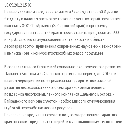
СУШКА ДРЕВЕСИНЫ
ПЕРСОНЫ
КОНТАКТЫ
РЕКЛАМА
10.09.2012 15:02
На внеочередном заседании комитета Законодательной Думы по
ПРОИЗВОДСТВО ДРЕВЕСНЫХ ПЛИТ
МОБИЛЬНЫЕ ВЫСТАВКИ
РЕКЛАМА НА САЙТЕ
бюджету и налогам рассмотрен законопроект, который предлагает
ДЕРЕВЯННОЕ ДОМОСТРОЕНИЕ
ОФИЦИАЛЬНЫЕ ДЕЛЕГАЦИИ
включить ООО СП «Аркаим» (Хабаровский край) в программу
ПРОИЗВОДСТВО МЕБЕЛИ
государственных гарантий края и предоставить предприятию 900
ПРИОРИТЕТНЫЕ ИНВЕСТПРОЕКТЫ
млн руб. с целью стимулирования деятельности в области
БИОЭНЕРГЕТИКА
RUSSIAN FORESTRY REVIEW
лесопереработки, применения современных наукоемких технологий
ЦБП
ГАЗЕТА ЛЕСПРОМФОРУМ
и выпуска новых конкурентоспособных видов продукции.
ИНСТРУМЕНТ И МАТЕРИАЛЫ
БИБЛИОТЕКА СПЕЦИАЛИСТА
В соответствии со Стратегией социально-экономического развития
Дальнего Востока и Байкальского региона на период до 2015 г. и
планом мероприятий по ее реализации приоритетной задачей
развития лесохозяйственного сектора экономики является
поддержка лесопромышленного комплекса Дальнего Востока и
Байкальского региона с учетом необходимости стимулирования
глубокой переработки лесных ресурсов.
Привлечение кредитных средств под государственную гарантию
края позволит предприятию перейти к инновационным технологиям