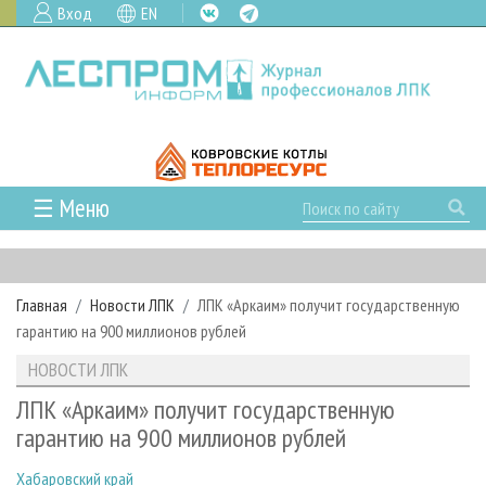
Вход
EN
☰ Меню
ГЛАВНАЯ
РУБРИКИ И ТЕМЫ
Главная
Новости ЛПК
ЛПК «Аркаим» получит государственную
РУБРИКИ ЖУРНАЛА
НОВОСТИ
гарантию на 900 миллионов рублей
ЛЕСНОЕ ХОЗЯЙСТВО
КАЛЕНДАРЬ СОБЫТИЙ
ПРОЕКТЫ ЛПИ
НОВОСТИ ЛПК
ЛЕСОЗАГОТОВКА
НОВОСТИ ЛПК
АНАЛИТИКА
АРХИВ
ЛПК «Аркаим» получит государственную
ЛЕСОПИЛЕНИЕ
НОВОСТИ ЖУРНАЛА
ПРЕДПРИЯТИЯ ЛПК
АРХИВ ЖУРНАЛОВ
гарантию на 900 миллионов рублей
О ЖУРНАЛЕ
ДЕРЕВООБРАБОТКА
НОВОСТИ КОМПАНИЙ
ЛЕСНЫЕ РЕГИОНЫ РОССИИ
СТАТЬИ
ПОДПИСКА
РЕКЛАМОДАТЕЛЯМ
Хабаровский край