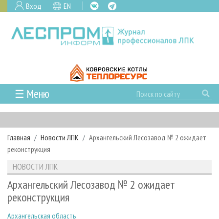
Вход
EN
☰ Меню
ГЛАВНАЯ
РУБРИКИ И ТЕМЫ
Главная
Новости ЛПК
Архангельский Лесозавод № 2 ожидает
РУБРИКИ ЖУРНАЛА
НОВОСТИ
реконструкция
ЛЕСНОЕ ХОЗЯЙСТВО
КАЛЕНДАРЬ СОБЫТИЙ
ПРОЕКТЫ ЛПИ
НОВОСТИ ЛПК
ЛЕСОЗАГОТОВКА
НОВОСТИ ЛПК
АНАЛИТИКА
АРХИВ
Архангельский Лесозавод № 2 ожидает
ЛЕСОПИЛЕНИЕ
НОВОСТИ ЖУРНАЛА
ПРЕДПРИЯТИЯ ЛПК
АРХИВ ЖУРНАЛОВ
реконструкция
О ЖУРНАЛЕ
ДЕРЕВООБРАБОТКА
НОВОСТИ КОМПАНИЙ
ЛЕСНЫЕ РЕГИОНЫ РОССИИ
СТАТЬИ
ПОДПИСКА
РЕКЛАМОДАТЕЛЯМ
Архангельская область