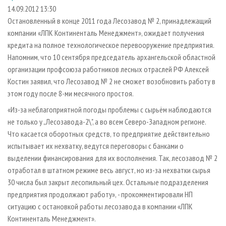
СУШКА ДРЕВЕСИНЫ
ПЕРСОНЫ
КОНТАКТЫ
РЕКЛАМА
14.09.2012 13:30
Остановленный в конце 2011 года Лесозавод № 2, принадлежащий
ПРОИЗВОДСТВО ДРЕВЕСНЫХ ПЛИТ
МОБИЛЬНЫЕ ВЫСТАВКИ
РЕКЛАМА НА САЙТЕ
компании «ЛПК Континенталь Менеджмент», ожидает получения
ДЕРЕВЯННОЕ ДОМОСТРОЕНИЕ
ОФИЦИАЛЬНЫЕ ДЕЛЕГАЦИИ
кредита на полное технологическое перевооружение предприятия.
ПРОИЗВОДСТВО МЕБЕЛИ
Напомним, что 10 сентября председатель архангельской областной
ПРИОРИТЕТНЫЕ ИНВЕСТПРОЕКТЫ
организации профсоюза работников лесных отраслей РФ Алексей
БИОЭНЕРГЕТИКА
RUSSIAN FORESTRY REVIEW
Костин заявил, что Лесозавод № 2 не сможет возобновить работу в
ЦБП
ГАЗЕТА ЛЕСПРОМФОРУМ
этом году после 8-ми месячного простоя.
ИНСТРУМЕНТ И МАТЕРИАЛЫ
БИБЛИОТЕКА СПЕЦИАЛИСТА
«Из-за неблагоприятной погоды проблемы с сырьём наблюдаются
не только у „Лесозавода-2\", а во всем Северо-Западном регионе.
Что касается оборотных средств, то предприятие действительно
испытывает их нехватку, ведутся переговоры с банками о
выделении финансирования для их восполнения. Так, лесозавод № 2
отработал в штатном режиме весь август, но из-за нехватки сырья
30 числа был закрыт лесопильный цех. Остальные подразделения
предприятия продолжают работу», - прокомментировали НП
ситуацию с остановкой работы лесозавода в компании «ЛПК
Континенталь Менеджмент».