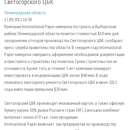
Светогорского ЦБК
СУШКА ДРЕВЕСИНЫ
ПЕРСОНЫ
КОНТАКТЫ
РЕКЛАМА
Ленинградская область
ПРОИЗВОДСТВО ДРЕВЕСНЫХ ПЛИТ
МОБИЛЬНЫЕ ВЫСТАВКИ
РЕКЛАМА НА САЙТЕ
17.09.2012 16:38
ДЕРЕВЯННОЕ ДОМОСТРОЕНИЕ
ОФИЦИАЛЬНЫЕ ДЕЛЕГАЦИИ
Компания International Paper намерена построить в Выборгском
ПРОИЗВОДСТВО МЕБЕЛИ
ПРИОРИТЕТНЫЕ ИНВЕСТПРОЕКТЫ
районе Ленинградской области полигон стоимостью $10 млн для
захоронения отходов производства Светогорского ЦБК, сообщает
БИОЭНЕРГЕТИКА
RUSSIAN FORESTRY REVIEW
пресс-служба правительства области. В текущем году International
ЦБП
ГАЗЕТА ЛЕСПРОМФОРУМ
Paper намерена завершить оформление необходимой документации
и приступить к строительству полигона. Сроки строительства не
ИНСТРУМЕНТ И МАТЕРИАЛЫ
БИБЛИОТЕКА СПЕЦИАЛИСТА
уточняются. Кроме того, в течение 5 лет компания планирует
инвестировать в модернизацию ЦБК около $40 млн. В ходе
планового ежегодного ремонта Светогорского ЦБК в июне 2012
года инвестиции превысили $20 млн.
Светогорский ЦБК производит мелованный картон, а также офисную
бумагу (около 50% рынка России и стран СНГ). Ежегодно комбинат
выпускает около 670 тыс. тонн продукции.
International Paper включает три предприятия по производству