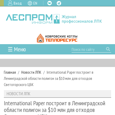
Вход
EN
☰ Меню
ГЛАВНАЯ
РУБРИКИ И ТЕМЫ
Главная
Новости ЛПК
International Paper построит в
РУБРИКИ ЖУРНАЛА
НОВОСТИ
Ленинградской области полигон за $10 млн для отходов
ЛЕСНОЕ ХОЗЯЙСТВО
КАЛЕНДАРЬ СОБЫТИЙ
Светогорского ЦБК
ПРОЕКТЫ ЛПИ
ЛЕСОЗАГОТОВКА
НОВОСТИ ЛПК
АНАЛИТИКА
НОВОСТИ ЛПК
АРХИВ
ЛЕСОПИЛЕНИЕ
НОВОСТИ ЖУРНАЛА
ПРЕДПРИЯТИЯ ЛПК
АРХИВ ЖУРНАЛОВ
International Paper построит в Ленинградской
О ЖУРНАЛЕ
области полигон за $10 млн для отходов
ДЕРЕВООБРАБОТКА
НОВОСТИ КОМПАНИЙ
ЛЕСНЫЕ РЕГИОНЫ РОССИИ
СТАТЬИ
ПОДПИСКА
РЕКЛАМОДАТЕЛЯМ