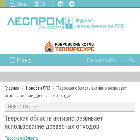
Вход
EN
☰ Меню
ГЛАВНАЯ
РУБРИКИ И ТЕМЫ
Главная
Новости ЛПК
Тверская область активно развивает
РУБРИКИ ЖУРНАЛА
НОВОСТИ
использование древесных отходов
ЛЕСНОЕ ХОЗЯЙСТВО
КАЛЕНДАРЬ СОБЫТИЙ
ПРОЕКТЫ ЛПИ
НОВОСТИ ЛПК
ЛЕСОЗАГОТОВКА
НОВОСТИ ЛПК
АНАЛИТИКА
АРХИВ
Тверская область активно развивает
ЛЕСОПИЛЕНИЕ
НОВОСТИ ЖУРНАЛА
ПРЕДПРИЯТИЯ ЛПК
АРХИВ ЖУРНАЛОВ
использование древесных отходов
О ЖУРНАЛЕ
ДЕРЕВООБРАБОТКА
НОВОСТИ КОМПАНИЙ
ЛЕСНЫЕ РЕГИОНЫ РОССИИ
СТАТЬИ
ПОДПИСКА
РЕКЛАМОДАТЕЛЯМ
Тверская область