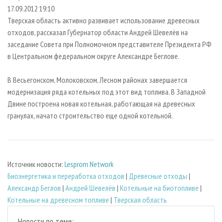
СУШКА ДРЕВЕСИНЫ
ПЕРСОНЫ
КОНТАКТЫ
РЕКЛАМА
17.09.2012 19:10
Тверская область активно развивает использование древесных
ПРОИЗВОДСТВО ДРЕВЕСНЫХ ПЛИТ
МОБИЛЬНЫЕ ВЫСТАВКИ
РЕКЛАМА НА САЙТЕ
отходов, рассказал Губернатор области Андрей Шевелёв на
ДЕРЕВЯННОЕ ДОМОСТРОЕНИЕ
ОФИЦИАЛЬНЫЕ ДЕЛЕГАЦИИ
заседание Совета при Полномочном представителе Президента РФ
ПРОИЗВОДСТВО МЕБЕЛИ
в Центральном федеральном округе Александре Беглове.
ПРИОРИТЕТНЫЕ ИНВЕСТПРОЕКТЫ
БИОЭНЕРГЕТИКА
RUSSIAN FORESTRY REVIEW
В Весьегонском, Молоковском, Лесном районах завершается
ЦБП
ГАЗЕТА ЛЕСПРОМФОРУМ
модернизация ряда котельных под этот вид топлива. В Западной
Двине построена новая котельная, работающая на древесных
ИНСТРУМЕНТ И МАТЕРИАЛЫ
БИБЛИОТЕКА СПЕЦИАЛИСТА
гранулах, начато строительство еще одной котельной.
Источник новости:
Lesprom Network
Биoэнергетика и переработка отходов
|
Древесные отходы
|
Александр Беглов
|
Андрей Шевелёв
|
Котельные на биотопливе
|
Котельные на древесном топливе
|
Тверская область
Новости по теме: