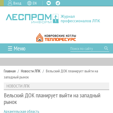
Вход
EN
☰ Меню
ГЛАВНАЯ
РУБРИКИ И ТЕМЫ
Главная
Новости ЛПК
Вельский ДОК планирует выйти на
РУБРИКИ ЖУРНАЛА
НОВОСТИ
западный рынок
ЛЕСНОЕ ХОЗЯЙСТВО
КАЛЕНДАРЬ СОБЫТИЙ
ПРОЕКТЫ ЛПИ
НОВОСТИ ЛПК
ЛЕСОЗАГОТОВКА
НОВОСТИ ЛПК
АНАЛИТИКА
АРХИВ
Вельский ДОК планирует выйти на западный
ЛЕСОПИЛЕНИЕ
НОВОСТИ ЖУРНАЛА
ПРЕДПРИЯТИЯ ЛПК
АРХИВ ЖУРНАЛОВ
рынок
О ЖУРНАЛЕ
ДЕРЕВООБРАБОТКА
НОВОСТИ КОМПАНИЙ
ЛЕСНЫЕ РЕГИОНЫ РОССИИ
СТАТЬИ
ПОДПИСКА
РЕКЛАМОДАТЕЛЯМ
Архангельская область