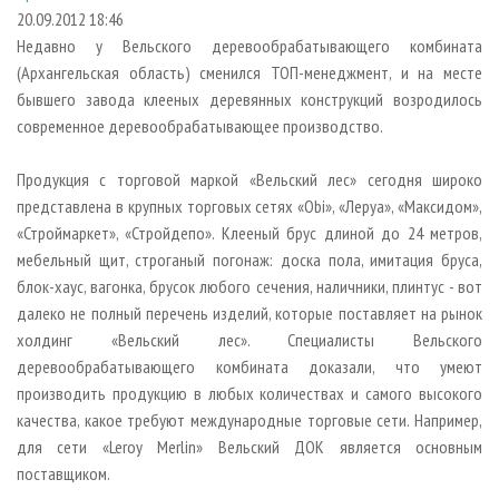
СУШКА ДРЕВЕСИНЫ
ПЕРСОНЫ
КОНТАКТЫ
РЕКЛАМА
20.09.2012 18:46
Недавно у Вельского деревообрабатывающего комбината
ПРОИЗВОДСТВО ДРЕВЕСНЫХ ПЛИТ
МОБИЛЬНЫЕ ВЫСТАВКИ
РЕКЛАМА НА САЙТЕ
(Архангельская область) сменился ТОП-менеджмент, и на месте
ДЕРЕВЯННОЕ ДОМОСТРОЕНИЕ
ОФИЦИАЛЬНЫЕ ДЕЛЕГАЦИИ
бывшего завода клееных деревянных конструкций возродилось
ПРОИЗВОДСТВО МЕБЕЛИ
современное деревообрабатывающее производство.
ПРИОРИТЕТНЫЕ ИНВЕСТПРОЕКТЫ
БИОЭНЕРГЕТИКА
RUSSIAN FORESTRY REVIEW
Продукция с торговой маркой «Вельский лес» сегодня широко
ЦБП
ГАЗЕТА ЛЕСПРОМФОРУМ
представлена в крупных торговых сетях «Оbi», «Леруа», «Максидом»,
«Строймаркет», «Стройдепо». Клееный брус длиной до 24 метров,
ИНСТРУМЕНТ И МАТЕРИАЛЫ
БИБЛИОТЕКА СПЕЦИАЛИСТА
мебельный щит, строганый погонаж: доска пола, имитация бруса,
блок-хаус, вагонка, брусок любого сечения, наличники, плинтус - вот
далеко не полный перечень изделий, которые поставляет на рынок
холдинг «Вельский лес». Специалисты Вельского
деревообрабатывающего комбината доказали, что умеют
производить продукцию в любых количествах и самого высокого
качества, какое требуют международные торговые сети. Например,
для сети «Leroy Merlin» Вельский ДОК является основным
поставщиком.