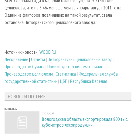
Всего с начала года в Карелии было выпущено 707146 тонн
целлюлозы, что на 3,4% меньше, чем за январь-август 2011 года.
Одним из факторов, повлиявших на такой результат, стала
остановка Питкярантского целлюлозного завода.
Источник новости:
WOOD.RU
Лесопиление
|
Отчеты
|
Питкярантский целлюлозный завод
|
Производство бумаги
|
Производство пиломатериалов
|
Производство целлюлозы
|
Статистика
|
Федеральная служба
государственной статистики
|
ЦБП
|
Республика Карелия
НОВОСТИ ПО ТЕМЕ
07.08.2026
07.08.2026
Вологодская область экспортировала 800 тыс.
кубометров лесопродукции