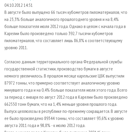
СУШКА ДРЕВЕСИНЫ
ПЕРСОНЫ
КОНТАКТЫ
РЕКЛАМА
04.10.2012 14:51
В августе было выпущено 66 тысяч кубометров пиломатериалов, что
ПРОИЗВОДСТВО ДРЕВЕСНЫХ ПЛИТ
МОБИЛЬНЫЕ ВЫСТАВКИ
РЕКЛАМА НА САЙТЕ
на 23,3% больше аналогичного прошлогоднего уровня и на 8,4%
ДЕРЕВЯННОЕ ДОМОСТРОЕНИЕ
ОФИЦИАЛЬНЫЕ ДЕЛЕГАЦИИ
больше показателя июля 2012 года. Однако в целом с начала года в
ПРОИЗВОДСТВО МЕБЕЛИ
Карелии было произведено только 392,7 тысячи кубометров
ПРИОРИТЕТНЫЕ ИНВЕСТПРОЕКТЫ
пиломатериалов, что составляет лишь 86,8% к соответствующему
БИОЭНЕРГЕТИКА
RUSSIAN FORESTRY REVIEW
уровню 2011.
ЦБП
ГАЗЕТА ЛЕСПРОМФОРУМ
Согласно данным территориального органа Федеральной службы
ИНСТРУМЕНТ И МАТЕРИАЛЫ
БИБЛИОТЕКА СПЕЦИАЛИСТА
государственной статистики, производство бумаги в августе
немного увеличилось. В прошлом месяце карельские ЦБК выпустили
87972 тонны, что примерно соответствует аналогичному уровню
минувшего года и на 0,4% больше показателя июля этого года. Всего
за период с января по август 2012 года в Карелии было произведено
662550 тонн бумаги, что на 1,4% меньше уровня прошлого года.
Выпуск целлюлозы в республике по-прежнему сокращается. В августе
ее было произведено 89344 тонны, что составляет 93,6% к уровню
августа 2011 года и 98,8% - к июлю 2012 года.