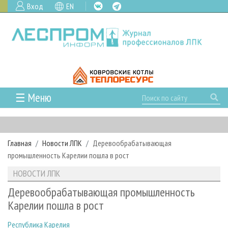
Вход
EN
☰ Меню
ГЛАВНАЯ
РУБРИКИ И ТЕМЫ
Главная
Новости ЛПК
Деревообрабатывающая
РУБРИКИ ЖУРНАЛА
НОВОСТИ
промышленность Карелии пошла в рост
ЛЕСНОЕ ХОЗЯЙСТВО
КАЛЕНДАРЬ СОБЫТИЙ
ПРОЕКТЫ ЛПИ
НОВОСТИ ЛПК
ЛЕСОЗАГОТОВКА
НОВОСТИ ЛПК
АНАЛИТИКА
АРХИВ
Деревообрабатывающая промышленность
ЛЕСОПИЛЕНИЕ
НОВОСТИ ЖУРНАЛА
ПРЕДПРИЯТИЯ ЛПК
АРХИВ ЖУРНАЛОВ
Карелии пошла в рост
О ЖУРНАЛЕ
ДЕРЕВООБРАБОТКА
НОВОСТИ КОМПАНИЙ
ЛЕСНЫЕ РЕГИОНЫ РОССИИ
СТАТЬИ
ПОДПИСКА
РЕКЛАМОДАТЕЛЯМ
Республика Карелия