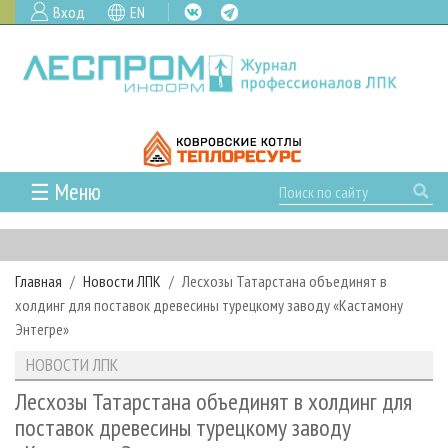
Вход
EN
☰ Меню
ГЛАВНАЯ
РУБРИКИ И ТЕМЫ
Главная
Новости ЛПК
Лесхозы Татарстана объединят в
РУБРИКИ ЖУРНАЛА
НОВОСТИ
холдинг для поставок древесины турецкому заводу «Кастамону
ЛЕСНОЕ ХОЗЯЙСТВО
КАЛЕНДАРЬ СОБЫТИЙ
Энтегре»
ПРОЕКТЫ ЛПИ
ЛЕСОЗАГОТОВКА
НОВОСТИ ЛПК
АНАЛИТИКА
НОВОСТИ ЛПК
АРХИВ
ЛЕСОПИЛЕНИЕ
НОВОСТИ ЖУРНАЛА
ПРЕДПРИЯТИЯ ЛПК
АРХИВ ЖУРНАЛОВ
Лесхозы Татарстана объединят в холдинг для
О ЖУРНАЛЕ
поставок древесины турецкому заводу
ДЕРЕВООБРАБОТКА
НОВОСТИ КОМПАНИЙ
ЛЕСНЫЕ РЕГИОНЫ РОССИИ
СТАТЬИ
ПОДПИСКА
РЕКЛАМОДАТЕЛЯМ