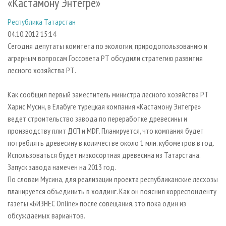
«Кастамону Энтегре»
СУШКА ДРЕВЕСИНЫ
ПЕРСОНЫ
КОНТАКТЫ
РЕКЛАМА
Республика Татарстан
ПРОИЗВОДСТВО ДРЕВЕСНЫХ ПЛИТ
МОБИЛЬНЫЕ ВЫСТАВКИ
РЕКЛАМА НА САЙТЕ
04.10.2012 15:14
ДЕРЕВЯННОЕ ДОМОСТРОЕНИЕ
ОФИЦИАЛЬНЫЕ ДЕЛЕГАЦИИ
Сегодня депутаты комитета по экологии, природопользованию и
ПРОИЗВОДСТВО МЕБЕЛИ
ПРИОРИТЕТНЫЕ ИНВЕСТПРОЕКТЫ
аграрным вопросам Госсовета РТ обсудили стратегию развития
лесного хозяйства РТ.
БИОЭНЕРГЕТИКА
RUSSIAN FORESTRY REVIEW
ЦБП
ГАЗЕТА ЛЕСПРОМФОРУМ
Как сообщил первый заместитель министра лесного хозяйства РТ
Харис Мусин, в Елабуге турецкая компания «Кастамону Энтегре»
ИНСТРУМЕНТ И МАТЕРИАЛЫ
БИБЛИОТЕКА СПЕЦИАЛИСТА
ведет строительство завода по переработке древесины и
производству плит ДСП и MDF. Планируется, что компания будет
потреблять древесину в количестве около 1 млн. кубометров в год.
Использоваться будет низкосортная древесина из Татарстана.
Запуск завода намечен на 2013 год.
По словам Мусина, для реализации проекта республиканские лесхозы
планируется объединить в холдинг. Как он пояснил корреспонденту
газеты «БИЗНЕС Online» после совещания, это пока один из
обсуждаемых вариантов.