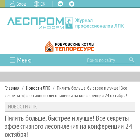
Вход
EN
☰ Меню
ГЛАВНАЯ
РУБРИКИ И ТЕМЫ
Главная
Новости ЛПК
Пилить больше, быстрее и лучше! Все
РУБРИКИ ЖУРНАЛА
НОВОСТИ
секреты эффективного лесопиления на конференции 24 октября!
ЛЕСНОЕ ХОЗЯЙСТВО
КАЛЕНДАРЬ СОБЫТИЙ
ПРОЕКТЫ ЛПИ
НОВОСТИ ЛПК
ЛЕСОЗАГОТОВКА
НОВОСТИ ЛПК
АНАЛИТИКА
АРХИВ
Пилить больше, быстрее и лучше! Все секреты
ЛЕСОПИЛЕНИЕ
НОВОСТИ ЖУРНАЛА
ПРЕДПРИЯТИЯ ЛПК
АРХИВ ЖУРНАЛОВ
эффективного лесопиления на конференции 24
О ЖУРНАЛЕ
октября!
ДЕРЕВООБРАБОТКА
НОВОСТИ КОМПАНИЙ
ЛЕСНЫЕ РЕГИОНЫ РОССИИ
СТАТЬИ
ПОДПИСКА
РЕКЛАМОДАТЕЛЯМ