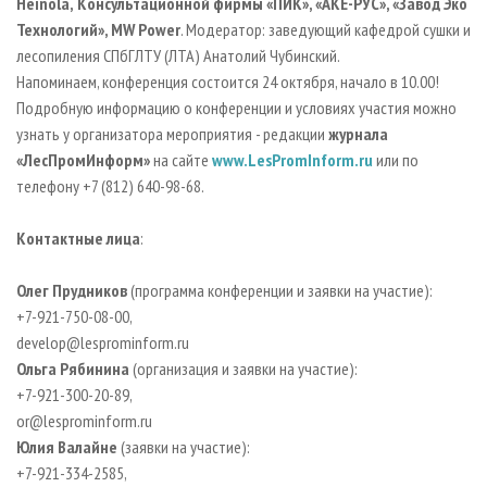
Heinola
,
Консультационной фирмы «ПИК», «АКЕ-РУС», «Завод Эко
Технологий», MW Power
. Модератор: заведующий кафедрой сушки и
лесопиления СПбГЛТУ (ЛТА) Анатолий Чубинский.
Напоминаем, конференция состоится 24 октября, начало в 10.00!
Подробную информацию о конференции и условиях участия можно
узнать у организатора мероприятия - редакции
журнала
«ЛесПромИнформ»
на сайте
www.LesPromInform.ru
или по
телефону +7 (812) 640-98-68.
Контактные лица
:
Олег Прудников
(программа конференции и заявки на участие):
+7-921-750-08-00,
develop@lesprominform.ru
Ольга Рябинина
(организация и заявки на участие):
+7-921-300-20-89,
or@lesprominform.ru
Юлия Валайне
(заявки на участие):
+7-921-334-2585,