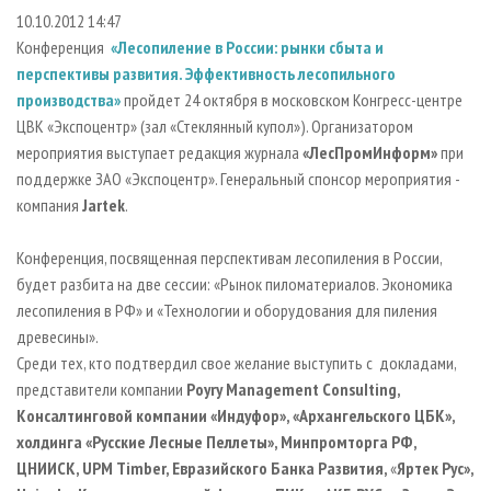
СУШКА ДРЕВЕСИНЫ
ПЕРСОНЫ
КОНТАКТЫ
РЕКЛАМА
10.10.2012 14:47
Конференция
«Лесопиление в России: рынки сбыта и
ПРОИЗВОДСТВО ДРЕВЕСНЫХ ПЛИТ
МОБИЛЬНЫЕ ВЫСТАВКИ
РЕКЛАМА НА САЙТЕ
перспективы развития. Эффективность лесопильного
ДЕРЕВЯННОЕ ДОМОСТРОЕНИЕ
ОФИЦИАЛЬНЫЕ ДЕЛЕГАЦИИ
производства»
пройдет 24 октября в московском Конгресс-центре
ПРОИЗВОДСТВО МЕБЕЛИ
ПРИОРИТЕТНЫЕ ИНВЕСТПРОЕКТЫ
ЦВК «Экспоцентр» (зал «Стеклянный купол»). Организатором
мероприятия выступает редакция журнала
«ЛесПромИнформ»
при
БИОЭНЕРГЕТИКА
RUSSIAN FORESTRY REVIEW
поддержке ЗАО «Экспоцентр». Генеральный спонсор мероприятия -
ЦБП
ГАЗЕТА ЛЕСПРОМФОРУМ
компания
Jartek
.
ИНСТРУМЕНТ И МАТЕРИАЛЫ
БИБЛИОТЕКА СПЕЦИАЛИСТА
Конференция, посвященная перспективам лесопиления в России,
будет разбита на две сессии: «Рынок пиломатериалов. Экономика
лесопиления в РФ» и «Технологии и оборудования для пиления
древесины».
Среди тех, кто подтвердил свое желание выступить с докладами,
представители компании
Poyry
Management
C
о
nsuIting
,
Консалтинговой компании «Индуфор», «Архангельского ЦБК»,
холдинга «Русские Лесные Пеллеты», Минпромторга РФ,
ЦНИИСК, UPM Timber,
Евразийского Банка Развития,
«
Яртек Руc»,