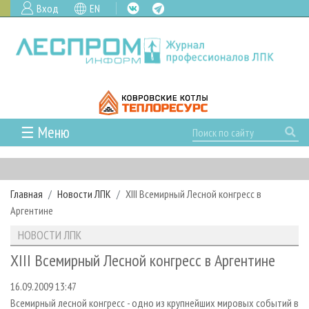
Вход
EN
☰ Меню
ГЛАВНАЯ
РУБРИКИ И ТЕМЫ
Главная
Новости ЛПК
XIII Всемирный Лесной конгресс в
РУБРИКИ ЖУРНАЛА
НОВОСТИ
Аргентине
ЛЕСНОЕ ХОЗЯЙСТВО
КАЛЕНДАРЬ СОБЫТИЙ
ПРОЕКТЫ ЛПИ
НОВОСТИ ЛПК
ЛЕСОЗАГОТОВКА
НОВОСТИ ЛПК
АНАЛИТИКА
АРХИВ
XIII Всемирный Лесной конгресс в Аргентине
ЛЕСОПИЛЕНИЕ
НОВОСТИ ЖУРНАЛА
ПРЕДПРИЯТИЯ ЛПК
АРХИВ ЖУРНАЛОВ
О ЖУРНАЛЕ
16.09.2009 13:47
ДЕРЕВООБРАБОТКА
НОВОСТИ КОМПАНИЙ
ЛЕСНЫЕ РЕГИОНЫ РОССИИ
СТАТЬИ
ПОДПИСКА
РЕКЛАМОДАТЕЛЯМ
Всемирный лесной конгресс - одно из крупнейших мировых событий в