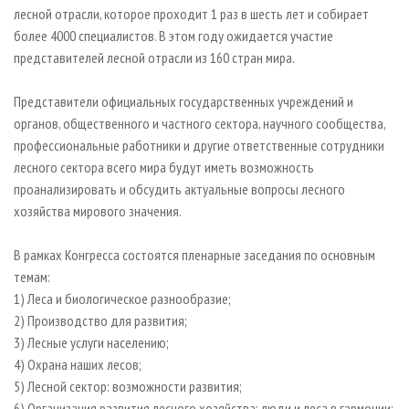
СУШКА ДРЕВЕСИНЫ
ПЕРСОНЫ
лесной отрасли, которое проходит 1 раз в шесть лет и собирает
КОНТАКТЫ
РЕКЛАМА
более 4000 специалистов. В этом году ожидается участие
ПРОИЗВОДСТВО ДРЕВЕСНЫХ ПЛИТ
МОБИЛЬНЫЕ ВЫСТАВКИ
РЕКЛАМА НА САЙТЕ
представителей лесной отрасли из 160 стран мира.
ДЕРЕВЯННОЕ ДОМОСТРОЕНИЕ
ОФИЦИАЛЬНЫЕ ДЕЛЕГАЦИИ
Представители официальных государственных учреждений и
ПРОИЗВОДСТВО МЕБЕЛИ
ПРИОРИТЕТНЫЕ ИНВЕСТПРОЕКТЫ
органов, общественного и частного сектора, научного сообщества,
БИОЭНЕРГЕТИКА
RUSSIAN FORESTRY REVIEW
профессиональные работники и другие ответственные сотрудники
ЦБП
ГАЗЕТА ЛЕСПРОМФОРУМ
лесного сектора всего мира будут иметь возможность
проанализировать и обсудить актуальные вопросы лесного
ИНСТРУМЕНТ И МАТЕРИАЛЫ
БИБЛИОТЕКА СПЕЦИАЛИСТА
хозяйства мирового значения.
В рамках Конгресса состоятся пленарные заседания по основным
темам:
1) Леса и биологическое разнообразие;
2) Производство для развития;
3) Лесные услуги населению;
4) Охрана наших лесов;
5) Лесной сектор: возможности развития;
6) Организация развития лесного хозяйства; люди и леса в гармонии;