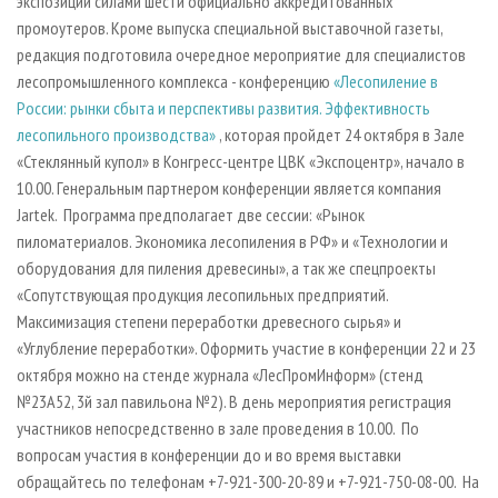
экспозиции силами шести официально аккредитованных
промоутеров. Кроме выпуска специальной выставочной газеты,
редакция подготовила очередное мероприятие для специалистов
лесопромышленного комплекса - конференцию
«Лесопиление в
России: рынки сбыта и перспективы развития. Эффективность
лесопильного производства»
, которая пройдет 24 октября в Зале
«Стеклянный купол» в Конгресс-центре ЦВК «Экспоцентр», начало в
10.00. Генеральным партнером конференции является компания
Jartek. Программа предполагает две сессии: «Рынок
пиломатериалов. Экономика лесопиления в РФ» и «Технологии и
оборудования для пиления древесины», а так же спецпроекты
«Сопутствующая продукция лесопильных предприятий.
Максимизация степени переработки древесного сырья» и
«Углубление переработки». Оформить участие в конференции 22 и 23
октября можно на стенде журнала «ЛесПромИнформ» (стенд
№23А52, 3й зал павильона №2). В день мероприятия регистрация
участников непосредственно в зале проведения в 10.00. По
вопросам участия в конференции до и во время выставки
обращайтесь по телефонам +7-921-300-20-89 и +7-921-750-08-00. На