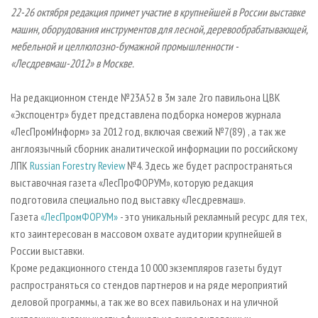
СУШКА ДРЕВЕСИНЫ
ПЕРСОНЫ
КОНТАКТЫ
РЕКЛАМА
22-26 октября редакция примет участие в
крупнейшей в России выставке
машин, оборудования инструментов для лесной, деревообрабатывающей,
ПРОИЗВОДСТВО ДРЕВЕСНЫХ ПЛИТ
МОБИЛЬНЫЕ ВЫСТАВКИ
РЕКЛАМА НА САЙТЕ
мебельной и целлюлозно-бумажной промышленности -
ДЕРЕВЯННОЕ ДОМОСТРОЕНИЕ
ОФИЦИАЛЬНЫЕ ДЕЛЕГАЦИИ
«Лесдревмаш-2012» в Москве.
ПРОИЗВОДСТВО МЕБЕЛИ
ПРИОРИТЕТНЫЕ ИНВЕСТПРОЕКТЫ
На редакционном стенде №23А52 в 3м зале 2го павильона ЦВК
БИОЭНЕРГЕТИКА
RUSSIAN FORESTRY REVIEW
«Экспоцентр» будет представлена подборка номеров журнала
ЦБП
ГАЗЕТА ЛЕСПРОМФОРУМ
«ЛесПромИнформ» за 2012 год, включая свежий №7(89) , а так же
англоязычный сборник аналитической информации по российскому
ИНСТРУМЕНТ И МАТЕРИАЛЫ
БИБЛИОТЕКА СПЕЦИАЛИСТА
ЛПК
Russian Forestry Review
№4. Здесь же будет распространяться
выставочная газета «ЛесПроФОРУМ», которую редакция
подготовила специально под выставку «Лесдревмаш».
Газета
«ЛесПромФОРУМ»
- это уникальный рекламный ресурс для тех,
кто заинтересован в массовом охвате аудитории крупнейшей в
России выставки.
Кроме редакционного стенда 10 000 экземпляров газеты будут
распространяться со стендов партнеров и на ряде мероприятий
деловой программы, а так же во всех павильонах и на уличной