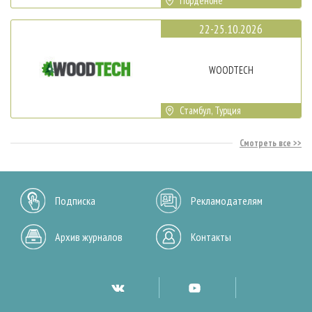
Порденоне
22-25.10.2026
WOODTECH
Стамбул, Турция
Смотреть все
Подписка
Рекламодателям
Архив журналов
Контакты