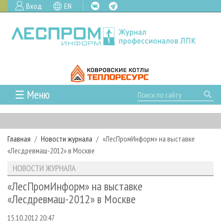
Вход
EN
☰ Меню
ГЛАВНАЯ
РУБРИКИ И ТЕМЫ
Главная
Новости журнала
«ЛесПромИнформ» на выставке
РУБРИКИ ЖУРНАЛА
НОВОСТИ
«Лесдревмаш-2012» в Москве
ЛЕСНОЕ ХОЗЯЙСТВО
КАЛЕНДАРЬ СОБЫТИЙ
ПРОЕКТЫ ЛПИ
НОВОСТИ ЖУРНАЛА
ЛЕСОЗАГОТОВКА
НОВОСТИ ЛПК
АНАЛИТИКА
АРХИВ
«ЛесПромИнформ» на выставке
ЛЕСОПИЛЕНИЕ
НОВОСТИ ЖУРНАЛА
ПРЕДПРИЯТИЯ ЛПК
АРХИВ ЖУРНАЛОВ
«Лесдревмаш-2012» в Москве
О ЖУРНАЛЕ
ДЕРЕВООБРАБОТКА
НОВОСТИ КОМПАНИЙ
ЛЕСНЫЕ РЕГИОНЫ РОССИИ
СТАТЬИ
ПОДПИСКА
РЕКЛАМОДАТЕЛЯМ
15.10.2012 20:47