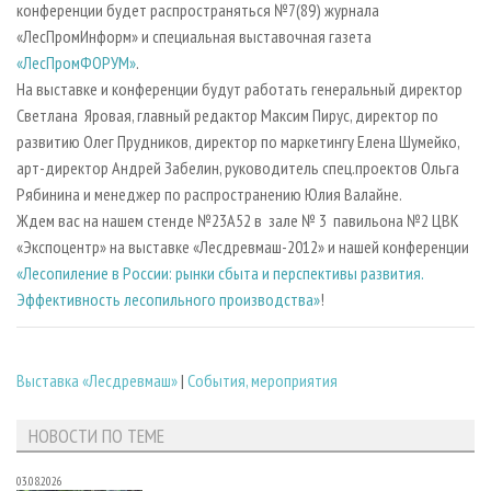
конференции будет распространяться №7(89) журнала
«ЛесПромИнформ» и специальная выставочная газета
«ЛесПромФОРУМ»
.
На выставке и конференции будут работать генеральный директор
Светлана Яровая, главный редактор Максим Пирус, директор по
развитию Олег Прудников, директор по маркетингу Елена Шумейко,
арт-директор Андрей Забелин, руководитель спец.проектов Ольга
Рябинина и менеджер по распространению Юлия Валайне.
Ждем вас на нашем стенде №23А52 в зале № 3 павильона №2 ЦВК
«Экспоцентр» на выставке «Лесдревмаш-2012» и нашей конференции
«Лесопиление в России: рынки сбыта и перспективы развития.
Эффективность лесопильного производства»
!
Выставка «Лесдревмаш»
|
События, мероприятия
НОВОСТИ ПО ТЕМЕ
03.08.2026