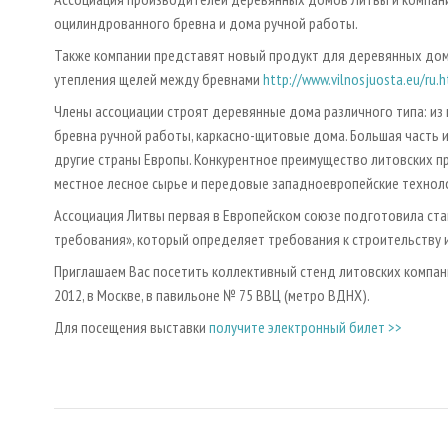
оцилиндрованного бревна и дома ручной работы.
Также компании представят новый продукт для деревянных дом
утепления щелей между бревнами
http://www.vilnosjuosta.eu/ru.
Члены ассоциации строят деревянные дома различного типа: из к
бревна ручной работы, каркасно-щитовые дома. Большая часть и
другие страны Европы. Конкурентное преимущество литовских п
местное лесное сырье и передовые западноевропейские технол
Ассоциация Литвы первая в Европейском союзе подготовила ста
требования», который определяет требования к строительству 
Приглашаем Вас посетить коллективный стенд литовских компани
2012, в Москве, в павильоне № 75 ВВЦ (метро ВДНХ).
Для посещения выставки
получите электронный билет >>