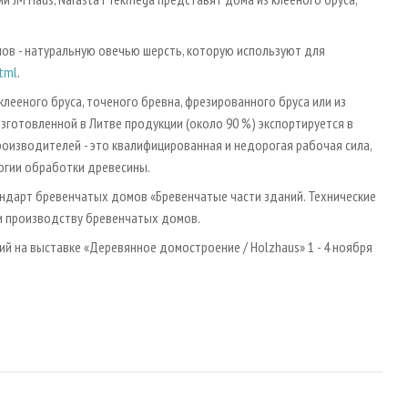
ов - натуральную овечью шерсть, которую используют для
html
.
лееного бруса, точеного бревна, фрезированного бруса или из
зготовленной в Литве продукции (около 90 %) экспортируется в
роизводителей - это квалифицированная и недорогая рабочая сила,
огии обработки древесины.
ндарт бревенчатых домов «Бревенчатые части зданий. Технические
и производству бревенчатых домов.
й на выставке «Деревянное домостроение / Holzhaus» 1 - 4 ноября