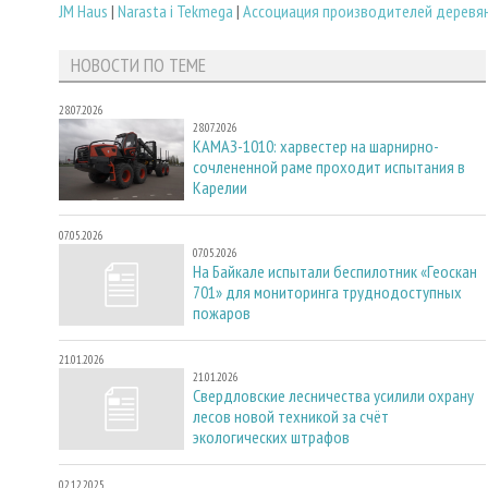
JM Haus
|
Narasta i Tekmega
|
Ассоциация производителей деревя
НОВОСТИ ПО ТЕМЕ
28.07.2026
28.07.2026
КАМАЗ-1010: харвестер на шарнирно-
сочлененной раме проходит испытания в
Карелии
07.05.2026
07.05.2026
На Байкале испытали беспилотник «Геоскан
701» для мониторинга труднодоступных
пожаров
21.01.2026
21.01.2026
Свердловские лесничества усилили охрану
лесов новой техникой за счёт
экологических штрафов
02.12.2025