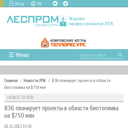
Вход
EN
☰ Меню
ГЛАВНАЯ
РУБРИКИ И ТЕМЫ
Главная
Новости ЛПК
ВЭБ планирует проекты в области
РУБРИКИ ЖУРНАЛА
НОВОСТИ
биотоплива на $750 млн
ЛЕСНОЕ ХОЗЯЙСТВО
КАЛЕНДАРЬ СОБЫТИЙ
ПРОЕКТЫ ЛПИ
НОВОСТИ ЛПК
ЛЕСОЗАГОТОВКА
НОВОСТИ ЛПК
АНАЛИТИКА
АРХИВ
ВЭБ планирует проекты в области биотоплива
ЛЕСОПИЛЕНИЕ
НОВОСТИ ЖУРНАЛА
ПРЕДПРИЯТИЯ ЛПК
АРХИВ ЖУРНАЛОВ
на $750 млн
О ЖУРНАЛЕ
ДЕРЕВООБРАБОТКА
НОВОСТИ КОМПАНИЙ
ЛЕСНЫЕ РЕГИОНЫ РОССИИ
СТАТЬИ
ПОДПИСКА
РЕКЛАМОДАТЕЛЯМ
02.11.2012 15:42