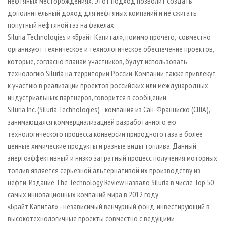
нефтяных месторождениях. Этот подход позволит создать
дополнительный доход для нефтяных компаний и не сжигать
попутный нефтяной газ на факелах.
Siluria Technologies и «Брайт Капитал», помимо прочего, совместно
организуют техническое и технологическое обеспечение проектов,
которые, согласно планам участников, будут использовать
технологию Siluria на территории России. Компании также привлекут
к участию в реализации проектов российских или международных
индустриальных партнеров, говорится в сообщении.
Siluria Inc. (Siluria Technologies) - компания из Сан-Франциско (США),
занимающаяся коммерциализацией разработанного ею
технологического процесса конверсии природного газа в более
ценные химические продукты и разные виды топлива. Данный
энергоэффективный и низко затратный процесс получения моторных
топлив является серьезной альтернативой их производству из
нефти. Издание The Technology Review назвало Siluria в числе Top 50
самых инновационных компаний мира в 2012 году.
«Брайт Капитал» - независимый венчурный фонд, инвестирующий в
высокотехнологичные проекты совместно с ведущими