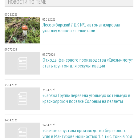
НОВОСТИ ПО ТЕМЕ
05.08.2026
05.08.2026
Лесосибирский ЛДК №1 автоматизировал
укладку мешков с пеллетами
09.07.2026
09.07.2026
Отходы фанерного производства «Свезы» могут
стать грунтом для рекультивации
23.04.2026
23.04.2026
«Сегежа Групп» перевела угольную котельную в
красноярском поселке Солонцы на пеллеты
14.04.2026
14.04.2026
«Свеза» запустила производство березового
угля в Мантурове мощностью 1,4 тыс. тонн в год