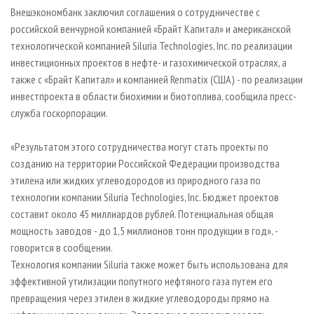
СУШКА ДРЕВЕСИНЫ
ПЕРСОНЫ
КОНТАКТЫ
РЕКЛАМА
Внешэкономбанк заключил соглашения о сотрудничестве с
российской венчурной компанией «Брайт Капитал» и американской
ПРОИЗВОДСТВО ДРЕВЕСНЫХ ПЛИТ
МОБИЛЬНЫЕ ВЫСТАВКИ
РЕКЛАМА НА САЙТЕ
технологической компанией Siluria Technologies, Inc. по реализации
ДЕРЕВЯННОЕ ДОМОСТРОЕНИЕ
ОФИЦИАЛЬНЫЕ ДЕЛЕГАЦИИ
инвестиционных проектов в нефте- и газохимической отраслях, а
ПРОИЗВОДСТВО МЕБЕЛИ
также с «Брайт Капитал» и компанией Renmatix (США) - по реализации
ПРИОРИТЕТНЫЕ ИНВЕСТПРОЕКТЫ
инвестпроекта в области биохимии и биотоплива, сообщила пресс-
БИОЭНЕРГЕТИКА
RUSSIAN FORESTRY REVIEW
служба госкорпорации.
ЦБП
ГАЗЕТА ЛЕСПРОМФОРУМ
«Результатом этого сотрудничества могут стать проекты по
ИНСТРУМЕНТ И МАТЕРИАЛЫ
БИБЛИОТЕКА СПЕЦИАЛИСТА
созданию на территории Российской Федерации производства
этилена или жидких углеводородов из природного газа по
технологии компании Siluria Technologies, Inc. Бюджет проектов
составит около 45 миллиардов рублей. Потенциальная общая
мощность заводов - до 1,5 миллионов тонн продукции в год», -
говорится в сообщении.
Технология компании Siluria также может быть использована для
эффективной утилизации попутного нефтяного газа путем его
превращения через этилен в жидкие углеводороды прямо на