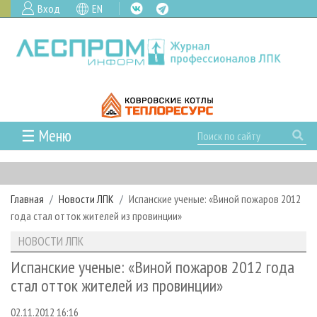
Вход
EN
☰ Меню
ГЛАВНАЯ
РУБРИКИ И ТЕМЫ
Главная
Новости ЛПК
Испанские ученые: «Виной пожаров 2012
РУБРИКИ ЖУРНАЛА
НОВОСТИ
года стал отток жителей из провинции»
ЛЕСНОЕ ХОЗЯЙСТВО
КАЛЕНДАРЬ СОБЫТИЙ
ПРОЕКТЫ ЛПИ
НОВОСТИ ЛПК
ЛЕСОЗАГОТОВКА
НОВОСТИ ЛПК
АНАЛИТИКА
АРХИВ
Испанские ученые: «Виной пожаров 2012 года
ЛЕСОПИЛЕНИЕ
НОВОСТИ ЖУРНАЛА
ПРЕДПРИЯТИЯ ЛПК
АРХИВ ЖУРНАЛОВ
стал отток жителей из провинции»
О ЖУРНАЛЕ
ДЕРЕВООБРАБОТКА
НОВОСТИ КОМПАНИЙ
ЛЕСНЫЕ РЕГИОНЫ РОССИИ
СТАТЬИ
ПОДПИСКА
РЕКЛАМОДАТЕЛЯМ
02.11.2012 16:16