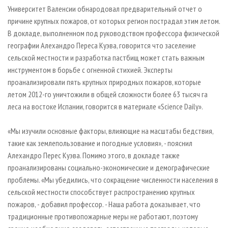
СУШКА ДРЕВЕСИНЫ
ПЕРСОНЫ
КОНТАКТЫ
РЕКЛАМА
Университет Валенсии обнародовал предварительный отчет о
причине крупных пожаров, от которых регион пострадал этим летом.
ПРОИЗВОДСТВО ДРЕВЕСНЫХ ПЛИТ
МОБИЛЬНЫЕ ВЫСТАВКИ
РЕКЛАМА НА САЙТЕ
В докладе, выполненном под руководством профессора физической
ДЕРЕВЯННОЕ ДОМОСТРОЕНИЕ
ОФИЦИАЛЬНЫЕ ДЕЛЕГАЦИИ
географии Алехандро Переса Куэва, говорится что заселение
ПРОИЗВОДСТВО МЕБЕЛИ
сельской местности и разработка пастбищ может стать важным
ПРИОРИТЕТНЫЕ ИНВЕСТПРОЕКТЫ
инструментом в борьбе с огненной стихией. Эксперты
БИОЭНЕРГЕТИКА
RUSSIAN FORESTRY REVIEW
проанализировали пять крупных природных пожаров, которые
ЦБП
ГАЗЕТА ЛЕСПРОМФОРУМ
летом 2012-го уничтожили в общей сложности более 63 тысяч га
леса на востоке Испании, говорится в материале «Science Daily».
ИНСТРУМЕНТ И МАТЕРИАЛЫ
БИБЛИОТЕКА СПЕЦИАЛИСТА
«Мы изучили основные факторы, влияющие на масштабы бедствия,
такие как землепользование и погодные условия», - пояснил
Алехандро Перес Куэва. Помимо этого, в докладе также
проанализированы социально-экономические и демографические
проблемы. «Мы убедились, что сокращение численности населения в
сельской местности способствует распространению крупных
пожаров, - добавил профессор. - Наша работа доказывает, что
традиционные противопожарные меры не работают, поэтому