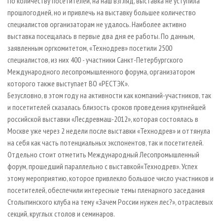
По количеству посетителей, на наш взгляд, выставка не уступила
прошлогодней, но и привлечь на выставку большее количество
специалистов организаторам не удалось. Наиболее активно
выставка посещалась в первые два дня ее работы. По данным,
заявленным оргкомитетом, «Технодрев» посетили 2500
специалистов, из них 400 - участники Санкт-Петербургского
Международного лесопромышленного форума, организатором
которого также выступает ВО «РЕСТЭК».
Безусловно, в этом году на активности как компаний-участников, так
и посетителей сказалась близость сроков проведения крупнейшей
российской выставки «Лесдревмаш-2012», которая состоялась в
Москве уже через 2 недели после выставки «Технодрев» и оттянула
на себя как часть потенциальных экспонентов, так и посетителей.
Отдельно стоит отметить Международный Лесопромышленный
форум, прошедший параллельно с выставкой«Технодрев». Успех
этому мероприятию, которое привлекло большое число участников и
посетителей, обеспечили интересные темы пленарного заседания
Столыпинского клуба на тему «Зачем России нужен лес?», отраслевых
секций, круглых столов и семинаров.