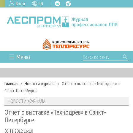
Вход
EN
☰ Меню
ГЛАВНАЯ
РУБРИКИ И ТЕМЫ
Главная
Новости журнала
Отчет о выставке «Технодрев» в
РУБРИКИ ЖУРНАЛА
НОВОСТИ
Санкт-Петербурге
ЛЕСНОЕ ХОЗЯЙСТВО
КАЛЕНДАРЬ СОБЫТИЙ
ПРОЕКТЫ ЛПИ
НОВОСТИ ЖУРНАЛА
ЛЕСОЗАГОТОВКА
НОВОСТИ ЛПК
АНАЛИТИКА
АРХИВ
Отчет о выставке «Технодрев» в Санкт-
ЛЕСОПИЛЕНИЕ
НОВОСТИ ЖУРНАЛА
ПРЕДПРИЯТИЯ ЛПК
АРХИВ ЖУРНАЛОВ
Петербурге
О ЖУРНАЛЕ
ДЕРЕВООБРАБОТКА
НОВОСТИ КОМПАНИЙ
ЛЕСНЫЕ РЕГИОНЫ РОССИИ
СТАТЬИ
ПОДПИСКА
РЕКЛАМОДАТЕЛЯМ
06.11.2012 16:10