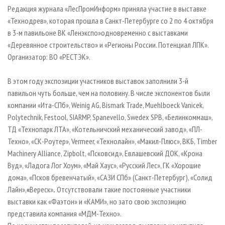
СУШКА ДРЕВЕСИНЫ
ПЕРСОНЫ
КОНТАКТЫ
РЕКЛАМА
Редакция журнала «ЛесПромИнформ» приняла участие в выставке
«Технодрев», которая прошла в Санкт-Петербурге со 2 по 4 октября
ПРОИЗВОДСТВО ДРЕВЕСНЫХ ПЛИТ
МОБИЛЬНЫЕ ВЫСТАВКИ
РЕКЛАМА НА САЙТЕ
в 3-м павильоне ВК «Ленэкспо»одновременно с выставками
ДЕРЕВЯННОЕ ДОМОСТРОЕНИЕ
ОФИЦИАЛЬНЫЕ ДЕЛЕГАЦИИ
«Деревянное строительство» и «Регионы России. Потенциал ЛПК».
ПРОИЗВОДСТВО МЕБЕЛИ
Организатор: ВО «РЕСТЭК».
ПРИОРИТЕТНЫЕ ИНВЕСТПРОЕКТЫ
БИОЭНЕРГЕТИКА
RUSSIAN FORESTRY REVIEW
В этом году экспозиции участников выставок заполнили 3-й
ЦБП
ГАЗЕТА ЛЕСПРОМФОРУМ
павильон чуть больше, чем на половину. В числе экспонентов были
компании «Ита-СПб», Weinig AG, Bismark Trade, Muehlboeck Vanicek,
ИНСТРУМЕНТ И МАТЕРИАЛЫ
БИБЛИОТЕКА СПЕЦИАЛИСТА
Polytechnik, Festool, SIARMP, Spanevello, Swedex SPB, «Белинкоммаш»,
ТД «Технопарк ЛТА», «Котельничский механический завод», «ПЛ-
Техно», «СК-Роутер», Vermeer, «Технолайн», «Макил-Плюс», ВКБ, Timber
Machinery Alliance, Zipbolt, «Псковсид», Евлашевский ДОК, «Крона
Вуд», «Ладога Лог Хоум», «Май Хаус», «Русский Лес», ГК «Хорошие
дома», «Псков бревенчатый», «САЗИ СПб» (Санкт-Петербург), «Солид
Лайн»,
«
Вереск»
.
Отсутствовали такие постоянные участники
выставки как «Фаэтон» и «КАМИ», но зато свою экспозицию
представила компания «МДМ-Техно».