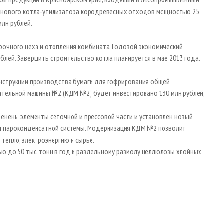
о нового котла-утилизатора кородревесных отходов мощностью 25
млн рублей.
рочного цеха и отопления комбината. Годовой экономический
ублей. Завершить строительство котла планируется в мае 2013 года.
онструкции производства бумаги для гофрирования общей
ательной машины №2 (КДМ №2) будет инвестировано 130 млн рублей,
енены элементы сеточной и прессовой части и установлен новый
ия пароконденсатной системы. Модернизация КДМ №2 позволит
а тепло, электроэнергию и сырье.
 до 50 тыс. тонн в год и раздельному размолу целлюлозы хвойных