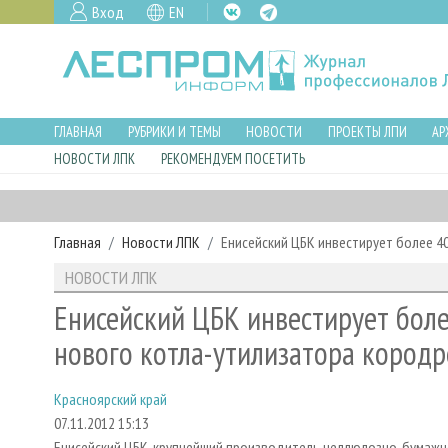
Вход
EN
ГЛАВНАЯ
РУБРИКИ И ТЕМЫ
НОВОСТИ
ПРОЕКТЫ ЛПИ
АР
НОВОСТИ ЛПК
РЕКОМЕНДУЕМ ПОСЕТИТЬ
Главная
Новости ЛПК
Енисейский ЦБК инвестирует более 4
НОВОСТИ ЛПК
Енисейский ЦБК инвестирует боле
нового котла-утилизатора кород
Красноярский край
07.11.2012 15:13
Енисейский ЦБК, крупнейший производитель целлюлозно-бумажн