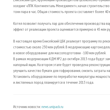
холдинг «ЛПК Континенталь Менеджмент», начал строительств
тонн пара в час. Общая стоимость проекта составляет более 40 
Котел позволит получать пар для обеспечения производства ва
эффект от реализации проекта оценивается примерно в 45 млн р
В настоящее время Енисейский ЦБК реализует программу по рек
стоимостью около 230 млн рублей. В модернизацию картонодел
в новое оборудование для массоподготовки - 100 млн рублей.
В рамках модернизации КДМ №2 до октября 2013 года будут зам
напорный ящик. На втором этапе будет проведена реконструкц
улучшить качество бумаги для гофрирования, снизить затраты н
Установить оборудование по переработке макулатуры мощностью
и лиственных пород планируется в течение 2013 года.
Источник новости:
news.unipack.ru