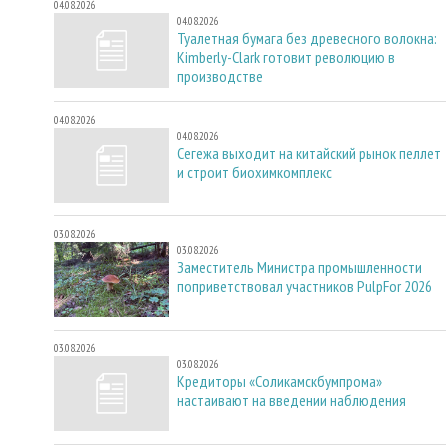
04.08.2026
04.08.2026
Туалетная бумага без древесного волокна:
Kimberly-Clark готовит революцию в
производстве
04.08.2026
04.08.2026
Сегежа выходит на китайский рынок пеллет
и строит биохимкомплекс
03.08.2026
03.08.2026
Заместитель Министра промышленности
поприветствовал участников PulpFor 2026
03.08.2026
03.08.2026
Кредиторы «Соликамскбумпрома»
настаивают на введении наблюдения