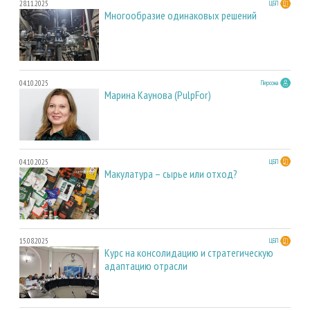
28.11.2025
ЦБП
Многообразие одинаковых решений
04.10.2025
Персона
Марина Каунова (PulpFor)
04.10.2025
ЦБП
Макулатура – сырье или отход?
15.08.2025
ЦБП
Курс на консолидацию и стратегическую
адаптацию отрасли