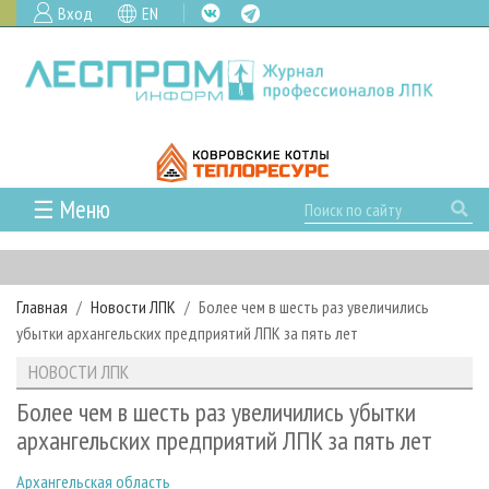
Вход
EN
☰ Меню
ГЛАВНАЯ
РУБРИКИ И ТЕМЫ
Главная
Новости ЛПК
Более чем в шесть раз увеличились
РУБРИКИ ЖУРНАЛА
НОВОСТИ
убытки архангельских предприятий ЛПК за пять лет
ЛЕСНОЕ ХОЗЯЙСТВО
КАЛЕНДАРЬ СОБЫТИЙ
ПРОЕКТЫ ЛПИ
НОВОСТИ ЛПК
ЛЕСОЗАГОТОВКА
НОВОСТИ ЛПК
АНАЛИТИКА
АРХИВ
Более чем в шесть раз увеличились убытки
ЛЕСОПИЛЕНИЕ
НОВОСТИ ЖУРНАЛА
ПРЕДПРИЯТИЯ ЛПК
АРХИВ ЖУРНАЛОВ
архангельских предприятий ЛПК за пять лет
О ЖУРНАЛЕ
ДЕРЕВООБРАБОТКА
НОВОСТИ КОМПАНИЙ
ЛЕСНЫЕ РЕГИОНЫ РОССИИ
СТАТЬИ
ПОДПИСКА
РЕКЛАМОДАТЕЛЯМ
Архангельская область