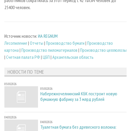
работников сократилась за этот период с 42 тысяч человек до
25400 человек.
Источник новости:
ИА REGNUM
Лесопиление
|
Отчеты
|
Производство бумаги
|
Производство
картона
|
Производство пиломатериалов
|
Производство целлюлозы
|
Счетная палата РФ
|
ЦБП
|
Архангельская область
НОВОСТИ ПО ТЕМЕ
05.08.2026
05.08.2026
Набережночелнинский КБК построит новую
бумажную фабрику за 3 млрд рублей
04.08.2026
04.08.2026
Туалетная бумага без древесного волокна: