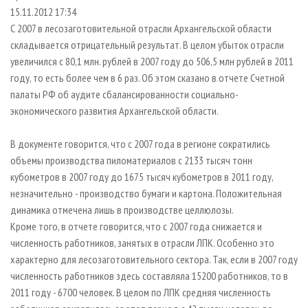
СУШКА ДРЕВЕСИНЫ
ПЕРСОНЫ
КОНТАКТЫ
РЕКЛАМА
15.11.2012 17:34
С 2007 в лесозаготовительной отрасли Архангельской области
ПРОИЗВОДСТВО ДРЕВЕСНЫХ ПЛИТ
МОБИЛЬНЫЕ ВЫСТАВКИ
РЕКЛАМА НА САЙТЕ
складывается отрицательный результат. В целом убыток отрасли
ДЕРЕВЯННОЕ ДОМОСТРОЕНИЕ
ОФИЦИАЛЬНЫЕ ДЕЛЕГАЦИИ
увеличился с 80,1 млн. рублей в 2007 году до 506,5 млн рублей в 2011
ПРОИЗВОДСТВО МЕБЕЛИ
году, то есть более чем в 6 раз. Об этом сказано в отчете Счетной
ПРИОРИТЕТНЫЕ ИНВЕСТПРОЕКТЫ
палаты РФ об аудите сбалансированности социально-
БИОЭНЕРГЕТИКА
RUSSIAN FORESTRY REVIEW
экономического развития Архангельской области.
ЦБП
ГАЗЕТА ЛЕСПРОМФОРУМ
В документе говорится, что с 2007 года в регионе сократились
ИНСТРУМЕНТ И МАТЕРИАЛЫ
БИБЛИОТЕКА СПЕЦИАЛИСТА
объемы производства пиломатериалов с 2133 тысяч тонн
кубометров в 2007 году до 1675 тысяч кубометров в 2011 году,
незначительно - производство бумаги и картона. Положительная
динамика отмечена лишь в производстве целлюлозы.
Кроме того, в отчете говорится, что с 2007 года снижается и
численность работников, занятых в отрасли ЛПК. Особенно это
характерно для лесозаготовительного сектора. Так, если в 2007 году
численность работников здесь составляла 15200 работников, то в
2011 году - 6700 человек. В целом по ЛПК средняя численность