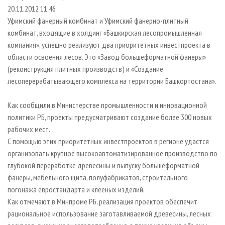
СУШКА ДРЕВЕСИНЫ
ПЕРСОНЫ
КОНТАКТЫ
РЕКЛАМА
20.11.2012 11:46
Уфимский фанерный комбинат и Уфимский фанерно-плитный
ПРОИЗВОДСТВО ДРЕВЕСНЫХ ПЛИТ
МОБИЛЬНЫЕ ВЫСТАВКИ
РЕКЛАМА НА САЙТЕ
комбинат, входящие в холдинг «Башкирская лесопромышленная
ДЕРЕВЯННОЕ ДОМОСТРОЕНИЕ
ОФИЦИАЛЬНЫЕ ДЕЛЕГАЦИИ
компания», успешно реализуют два приоритетных инвестпроекта в
ПРОИЗВОДСТВО МЕБЕЛИ
области освоения лесов. Это «Завод большеформатной фанеры»
ПРИОРИТЕТНЫЕ ИНВЕСТПРОЕКТЫ
(реконструкция плитных производств) и «Создание
БИОЭНЕРГЕТИКА
RUSSIAN FORESTRY REVIEW
лесоперерабатывающего комплекса на территории Башкортостана».
ЦБП
ГАЗЕТА ЛЕСПРОМФОРУМ
Как сообщили в Министерстве промышленности и инновационной
ИНСТРУМЕНТ И МАТЕРИАЛЫ
БИБЛИОТЕКА СПЕЦИАЛИСТА
политики РБ, проекты предусматривают создание более 300 новых
рабочих мест.
С помощью этих приоритетных инвестпроектов в регионе удастся
организовать крупное высокоавтоматизированное производство по
глубокой переработке древесины и выпуску большеформатной
фанеры, мебельного щита, полуфабрикатов, строительного
погонажа евростандарта и клееных изделий.
Как отмечают в Минпроме РБ, реализация проектов обеспечит
рациональное использование заготавливаемой древесины, лесных