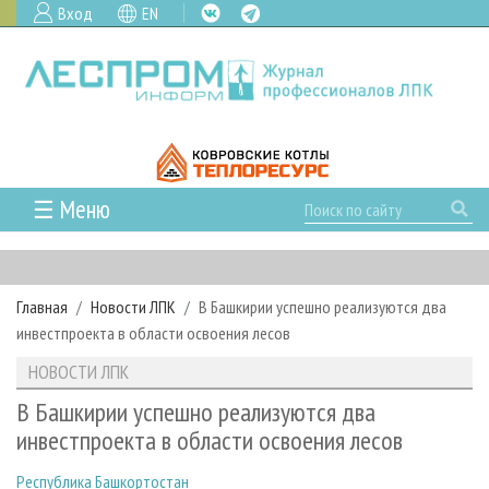
Вход
EN
☰ Меню
ГЛАВНАЯ
РУБРИКИ И ТЕМЫ
Главная
Новости ЛПК
В Башкирии успешно реализуются два
РУБРИКИ ЖУРНАЛА
НОВОСТИ
инвестпроекта в области освоения лесов
ЛЕСНОЕ ХОЗЯЙСТВО
КАЛЕНДАРЬ СОБЫТИЙ
ПРОЕКТЫ ЛПИ
НОВОСТИ ЛПК
ЛЕСОЗАГОТОВКА
НОВОСТИ ЛПК
АНАЛИТИКА
АРХИВ
В Башкирии успешно реализуются два
ЛЕСОПИЛЕНИЕ
НОВОСТИ ЖУРНАЛА
ПРЕДПРИЯТИЯ ЛПК
АРХИВ ЖУРНАЛОВ
инвестпроекта в области освоения лесов
О ЖУРНАЛЕ
ДЕРЕВООБРАБОТКА
НОВОСТИ КОМПАНИЙ
ЛЕСНЫЕ РЕГИОНЫ РОССИИ
СТАТЬИ
ПОДПИСКА
РЕКЛАМОДАТЕЛЯМ
Республика Башкортостан