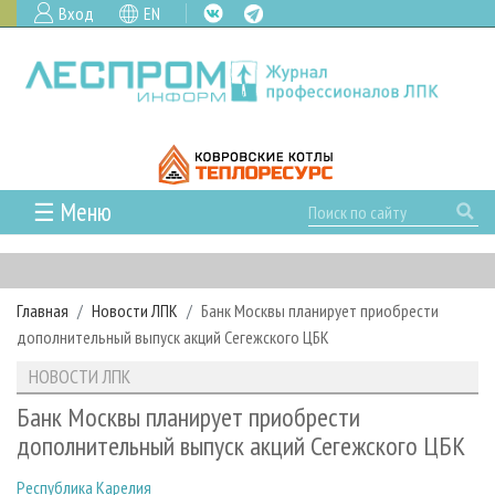
Вход
EN
☰ Меню
ГЛАВНАЯ
РУБРИКИ И ТЕМЫ
Главная
Новости ЛПК
Банк Москвы планирует приобрести
РУБРИКИ ЖУРНАЛА
НОВОСТИ
дополнительный выпуск акций Сегежского ЦБК
ЛЕСНОЕ ХОЗЯЙСТВО
КАЛЕНДАРЬ СОБЫТИЙ
ПРОЕКТЫ ЛПИ
НОВОСТИ ЛПК
ЛЕСОЗАГОТОВКА
НОВОСТИ ЛПК
АНАЛИТИКА
АРХИВ
Банк Москвы планирует приобрести
ЛЕСОПИЛЕНИЕ
НОВОСТИ ЖУРНАЛА
ПРЕДПРИЯТИЯ ЛПК
АРХИВ ЖУРНАЛОВ
дополнительный выпуск акций Сегежского ЦБК
О ЖУРНАЛЕ
ДЕРЕВООБРАБОТКА
НОВОСТИ КОМПАНИЙ
ЛЕСНЫЕ РЕГИОНЫ РОССИИ
СТАТЬИ
ПОДПИСКА
РЕКЛАМОДАТЕЛЯМ
Республика Карелия