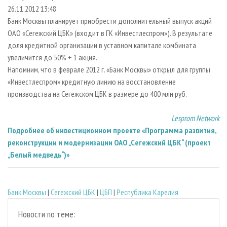
СУШКА ДРЕВЕСИНЫ
ПЕРСОНЫ
КОНТАКТЫ
РЕКЛАМА
26.11.2012 13:48
Банк Москвы планирует приобрести дополнительный выпуск акций
ПРОИЗВОДСТВО ДРЕВЕСНЫХ ПЛИТ
МОБИЛЬНЫЕ ВЫСТАВКИ
РЕКЛАМА НА САЙТЕ
ОАО «Сегежский ЦБК» (входит в ГК «Инвестлеспром»). В результате
ДЕРЕВЯННОЕ ДОМОСТРОЕНИЕ
ОФИЦИАЛЬНЫЕ ДЕЛЕГАЦИИ
доля кредитной организации в уставном капитале комбината
ПРОИЗВОДСТВО МЕБЕЛИ
увеличится до 50% + 1 акция.
ПРИОРИТЕТНЫЕ ИНВЕСТПРОЕКТЫ
Напомним, что в феврале 2012 г. «Банк Москвы» открыл для группы
БИОЭНЕРГЕТИКА
RUSSIAN FORESTRY REVIEW
«Инвестлеспром» кредитную линию на восстановление
ЦБП
ГАЗЕТА ЛЕСПРОМФОРУМ
производства на Сегежском ЦБК в размере до 400 млн руб.
ИНСТРУМЕНТ И МАТЕРИАЛЫ
БИБЛИОТЕКА СПЕЦИАЛИСТА
Lesprom Network
Подробнее об инвестиционном проекте «Программа развития,
реконструкции и модернизации ОАО „Сегежский ЦБК“ (проект
„Белый медведь“)»
Банк Москвы
|
Сегежский ЦБК
|
ЦБП
|
Республика Карелия
Новости по теме: