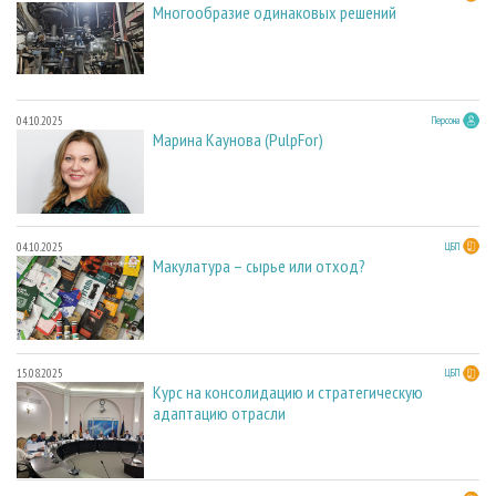
Многообразие одинаковых решений
04.10.2025
Персона
Марина Каунова (PulpFor)
04.10.2025
ЦБП
Макулатура – сырье или отход?
15.08.2025
ЦБП
Курс на консолидацию и стратегическую
адаптацию отрасли